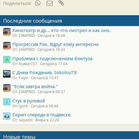
WhatsApp
Электронная почта
Ссылка
Поделиться:
Последние сообщения
Кинотеатр и др... кто что смотрел и как оно.
От: ZAMPRED
Сегодня в 18:48
Прогрессив Рок. Вдруг кому интересно
От: ZAMPRED
Сегодня в 18:24
Проблема с подключением блютуза
А
От: Азамат727
Сегодня в 17:04
С Днем Рождения, Sokolov73!
От: Yugin
Сегодня в 15:47
"Если завтра война."
От: ZAMPRED
Сегодня в 09:37
Стук в рулевой
I
От: IgorK
Сегодня в 08:48
Скрип спереди в подвеске.
От: swyazist
Вчера в 22:28
Новые темы