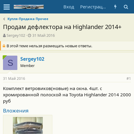
Вход
Регистрация
Купля-Продажа Прочее
Продам дефлектора на Highlander 2014+
А
Д
Sergey102
31 Май 2016
в
а
В этой теме нельзя размещать новые ответы.
т
т
о
а
р
н
Sergey102
S
т
а
Member
е
ч
м
а
ы
л
31 Май 2016
#1
а
Комплект ветровиков(новые) на окна. 4шт. с
хромированной полоской на Toyota Highlander 2014 2000
руб
Вложения