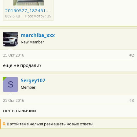
20150527_182451.jpg
889,6 KB
Просмотры: 39
marchiba_xxx
New Member
25 Окт 2016
#2
еще не продали?
Sergey102
S
Member
25 Окт 2016
#3
нет в наличии
В этой теме нельзя размещать новые ответы.