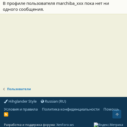
В профиле пользователя marchiba_xxx пока нет ни
одного сообщения.
Пользователи
Hihglander Style
Russian (RU)
Условия и правила
Политика конфиденциальности
Помощь
Свер
R
S
S
Разработка и поддержка форума:
XenForo.ws