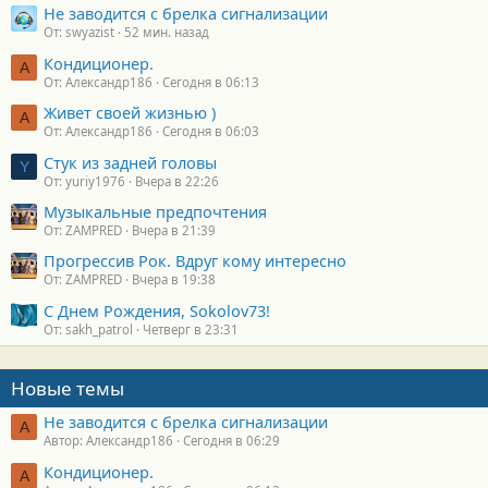
Не заводится с брелка сигнализации
От: swyazist
52 мин. назад
Кондиционер.
А
От: Александр186
Сегодня в 06:13
Живет своей жизнью )
А
От: Александр186
Сегодня в 06:03
Стук из задней головы
Y
От: yuriy1976
Вчера в 22:26
Музыкальные предпочтения
От: ZAMPRED
Вчера в 21:39
Прогрессив Рок. Вдруг кому интересно
От: ZAMPRED
Вчера в 19:38
С Днем Рождения, Sokolov73!
От: sakh_patrol
Четверг в 23:31
Новые темы
Не заводится с брелка сигнализации
А
Автор: Александр186
Сегодня в 06:29
Кондиционер.
А