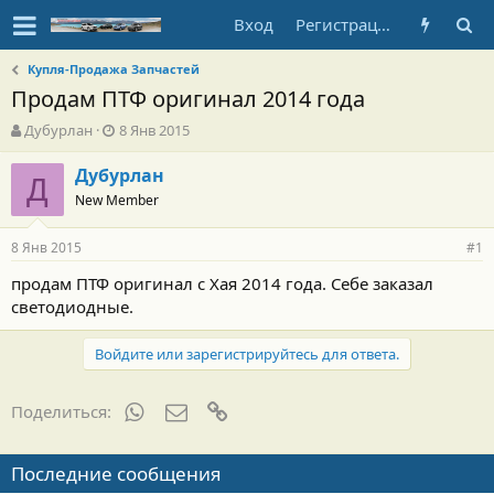
Вход
Регистрация
Купля-Продажа Запчастей
Продам ПТФ оригинал 2014 года
А
Д
Дубурлан
8 Янв 2015
в
а
т
т
Дубурлан
Д
о
а
New Member
р
н
т
а
8 Янв 2015
е
ч
#1
м
а
продам ПТФ оригинал с Хая 2014 года. Себе заказал
ы
л
светодиодные.
а
Войдите или зарегистрируйтесь для ответа.
WhatsApp
Электронная почта
Ссылка
Поделиться:
Последние сообщения