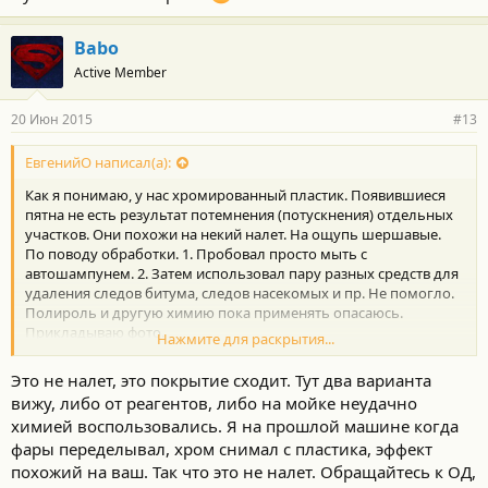
Babo
Active Member
20 Июн 2015
#13
ЕвгенийО написал(а):
Как я понимаю, у нас хромированный пластик. Появившиеся
пятна не есть результат потемнения (потускнения) отдельных
участков. Они похожи на некий налет. На ощупь шершавые.
По поводу обработки. 1. Пробовал просто мыть с
автошампунем. 2. Затем использовал пару разных средств для
удаления следов битума, следов насекомых и пр. Не помогло.
Полироль и другую химию пока применять опасаюсь.
Прикладываю фото.
Нажмите для раскрытия...
P.S. У меня подозрения, что облазит покрытие. Машина почти
Это не налет, это покрытие сходит. Тут два варианта
не эксплуатировалась. Боюсь представить, что будет после
вижу, либо от реагентов, либо на мойке неудачно
следующей зимы.
химией воспользовались. Я на прошлой машине когда
фары переделывал, хром снимал с пластика, эффект
похожий на ваш. Так что это не налет. Обращайтесь к ОД,