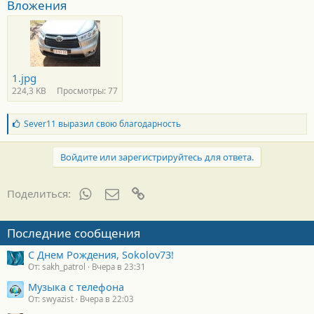
Вложения
1.jpg
224,3 KB
Просмотры: 77
Б
Sever11
выразил свою благодарность
л
а
г
Войдите или зарегистрируйтесь для ответа.
о
д
а
WhatsApp
Электронная почта
Ссылка
Поделиться:
р
н
о
Последние сообщения
с
т
С Днем Рождения, Sokolov73!
и
От: sakh_patrol
Вчера в 23:31
:
Музыка с телефона
От: swyazist
Вчера в 22:03