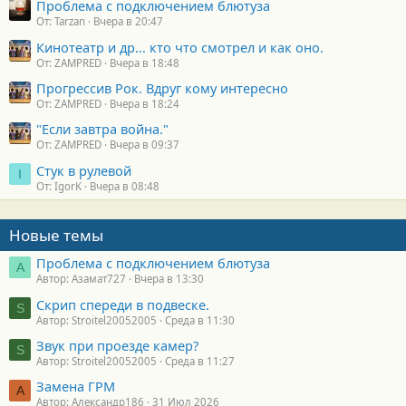
Проблема с подключением блютуза
От: Tarzan
Вчера в 20:47
Кинотеатр и др... кто что смотрел и как оно.
От: ZAMPRED
Вчера в 18:48
Прогрессив Рок. Вдруг кому интересно
От: ZAMPRED
Вчера в 18:24
"Если завтра война."
От: ZAMPRED
Вчера в 09:37
Стук в рулевой
I
От: IgorK
Вчера в 08:48
Новые темы
Проблема с подключением блютуза
А
Автор: Азамат727
Вчера в 13:30
Скрип спереди в подвеске.
S
Автор: Stroitel20052005
Среда в 11:30
Звук при проезде камер?
S
Автор: Stroitel20052005
Среда в 11:27
Замена ГРМ
А
Автор: Александр186
31 Июл 2026