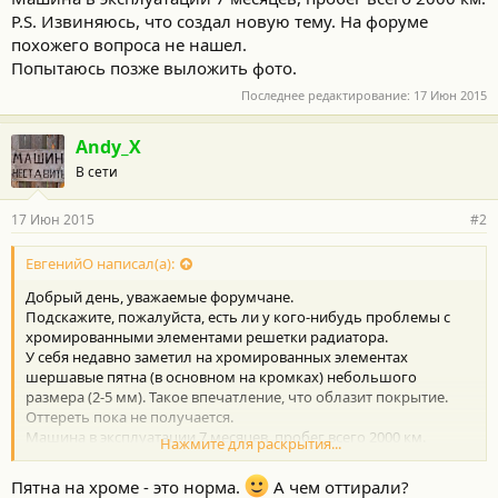
P.S. Извиняюсь, что создал новую тему. На форуме
похожего вопроса не нашел.
Попытаюсь позже выложить фото.
Последнее редактирование:
17 Июн 2015
Andy_X
В сети
17 Июн 2015
#2
ЕвгенийО написал(а):
Добрый день, уважаемые форумчане.
Подскажите, пожалуйста, есть ли у кого-нибудь проблемы с
хромированными элементами решетки радиатора.
У себя недавно заметил на хромированных элементах
шершавые пятна (в основном на кромках) небольшого
размера (2-5 мм). Такое впечатление, что облазит покрытие.
Оттереть пока не получается.
Машина в эксплуатации 7 месяцев, пробег всего 2000 км.
Нажмите для раскрытия...
P.S. Извиняюсь, что создал новую тему. На форуме похожего
вопроса не нашел.
Пятна на хроме - это норма.
А чем оттирали?
Попытаюсь позже выложить фото.