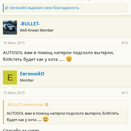
Б
ЕвгенийО
выразил свою благодарность
л
а
г
-BULLET-
о
Well-Known Member
д
а
р
19 Июн 2015
#10
н
о
AUTOSOL вам в помощ натерли подсохло вытерли,
с
блЯстеть будет как у кота .....
т
и
:
ЕвгенийО
Е
Member
19 Июн 2015
#11
-BULLET- написал(а):
AUTOSOL вам в помощ натерли подсохло вытерли, блЯстеть
будет как у кота .....
Спасибо за совет.