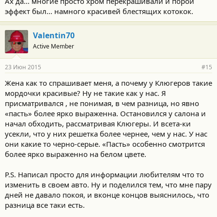
Ах да... многие просто хром перекрашивали и порой
эффект был... намного красивей блестящих котокок.
Valentin70
Active Member
23 Июн 2015
#15
Жена как то спрашивает меня, а почему у Клюгеров такие
мордочки красивые? Ну не такие как у нас. Я
присматривался , не понимая, в чем разница, но явно
«пасть» более ярко выраженна. Остановился у салона и
начал обходить, рассматривая Клюгеры. И всета-ки
усекли, что у них решетка более чернее, чем у нас. У нас
они какие то черно-серые. «Пасть» особенно смотрится
более ярко выраженно на белом цвете.
P.S. Написал просто для информации любителям что то
изменить в своем авто. Ну и поделился тем, что мне пару
дней не давало покоя, и вконце концов выяснилось, что
разница все таки есть.