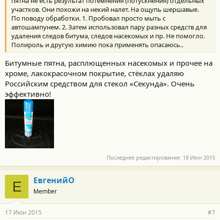
пятна не есть результат потемнения (потускнения) отдельных
участков. Они похожи на некий налет. На ощупь шершавые.
По поводу обработки. 1. Пробовал просто мыть с
автошампунем. 2. Затем использовал пару разных средств для
удаления следов битума, следов насекомых и пр. Не помогло.
Полироль и другую химию пока применять опасаюсь..
Битумные пятна, расплющенных насекомых и прочее на
хроме, лакокрасочном покрытие, стёклах удаляю
Российским средством для стекол «Секунда». Очень
эффективно!
Последнее редактирование:
18 Июн 2015
ЕвгенийО
Е
Member
17 Июн 2015
#7