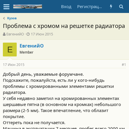
Вход
Регистрация
Кузов
Проблема с хромом на решетке радиатора
А
Д
ЕвгенийО
17 Июн 2015
в
а
т
т
ЕвгенийО
Е
о
а
Member
р
н
т
а
17 Июн 2015
е
ч
#1
м
а
Добрый день, уважаемые форумчане.
ы
л
Подскажите, пожалуйста, есть ли у кого-нибудь
а
проблемы с хромированными элементами решетки
радиатора.
У себя недавно заметил на хромированных элементах
шершавые пятна (в основном на кромках) небольшого
размера (2-5 мм). Такое впечатление, что облазит
покрытие.
Оттереть пока не получается.
Машина в эксплуатации 7 месяцев, пробег всего 2000 км.