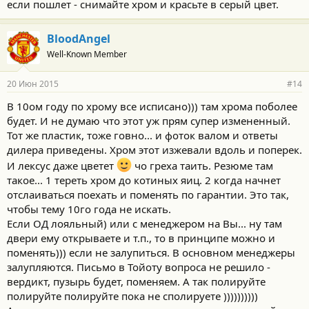
если пошлет - снимайте хром и красьте в серый цвет.
BloodAngel
Well-Known Member
20 Июн 2015
#14
В 10ом году по хрому все исписано))) там хрома поболее
будет. И не думаю что этот уж прям супер измененный.
Тот же пластик, тоже говно... и фоток валом и ответы
дилера приведены. Хром этот изжевали вдоль и поперек.
И лексус даже цветет
чо греха таить. Резюме там
такое... 1 тереть хром до котиных яиц. 2 когда начнет
отслаиваться поехать и поменять по гарантии. Это так,
чтобы тему 10го года не искать.
Если ОД лояльный) или с менеджером на Вы... ну там
двери ему открываете и т.п., то в принципе можно и
поменять))) если не залупиться. В основном менеджеры
залупляются. Письмо в Тойоту вопроса не решило -
вердикт, пузырь будет, поменяем. А так полируйте
полируйте полируйте пока не сполируете ))))))))))