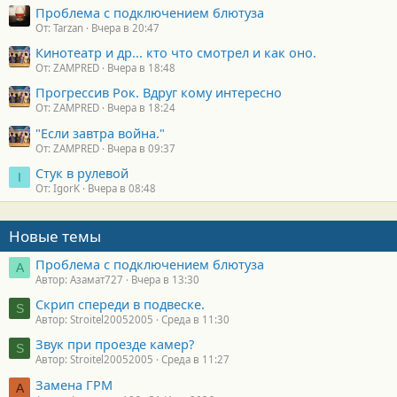
Проблема с подключением блютуза
От: Tarzan
Вчера в 20:47
Кинотеатр и др... кто что смотрел и как оно.
От: ZAMPRED
Вчера в 18:48
Прогрессив Рок. Вдруг кому интересно
От: ZAMPRED
Вчера в 18:24
"Если завтра война."
От: ZAMPRED
Вчера в 09:37
Стук в рулевой
I
От: IgorK
Вчера в 08:48
Новые темы
Проблема с подключением блютуза
А
Автор: Азамат727
Вчера в 13:30
Скрип спереди в подвеске.
S
Автор: Stroitel20052005
Среда в 11:30
Звук при проезде камер?
S
Автор: Stroitel20052005
Среда в 11:27
Замена ГРМ
А