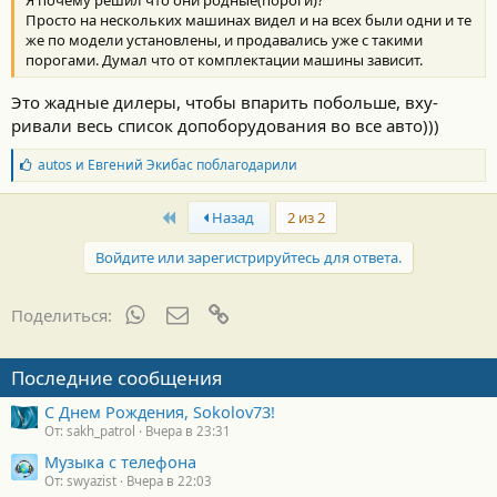
Я почему решил что они родные(пороги)?
Просто на нескольких машинах видел и на всех были одни и те
же по модели установлены, и продавались уже с такими
порогами. Думал что от комплектации машины зависит.
Это жадные дилеры, чтобы впарить побольше, вху-
ривали весь список допоборудования во все авто)))
Б
autos
и
Евгений Экибас
поблагодарили
л
а
First
г
Назад
2 из 2
о
д
Войдите или зарегистрируйтесь для ответа.
а
р
н
WhatsApp
Электронная почта
Ссылка
Поделиться:
о
с
т
Последние сообщения
и
:
С Днем Рождения, Sokolov73!
От: sakh_patrol
Вчера в 23:31
Музыка с телефона
От: swyazist
Вчера в 22:03