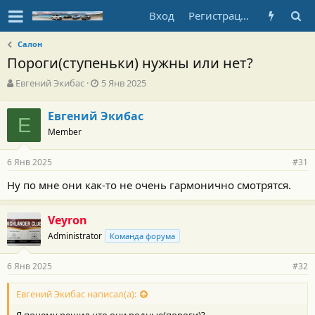
Вход
Регистрация
Салон
Пороги(ступеньки) нужны или нет?
А
Д
Евгений Экибас
5 Янв 2025
в
а
т
т
Евгений Экибас
о
Е
а
Member
р
н
т
а
е
ч
6 Янв 2025
#31
м
а
ы
л
Ну по мне они как-то не очень гармонично смотрятся.
а
Veyron
Administrator
Команда форума
6 Янв 2025
#32
Евгений Экибас написал(а):