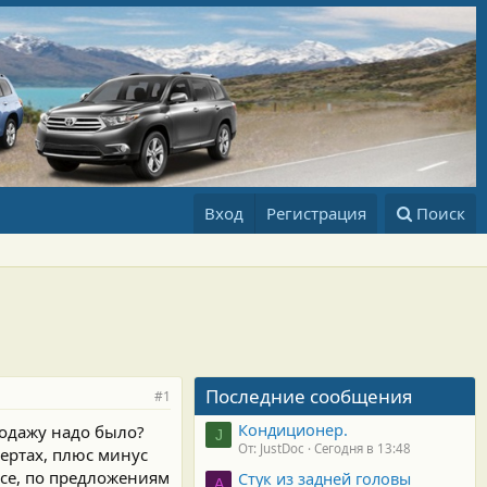
Вход
Регистрация
Поиск
Последние сообщения
#1
Кондиционер.
родажу надо было?
J
От: JustDoc
Сегодня в 13:48
чертах, плюс минус
все, по предложениям
Стук из задней головы
A