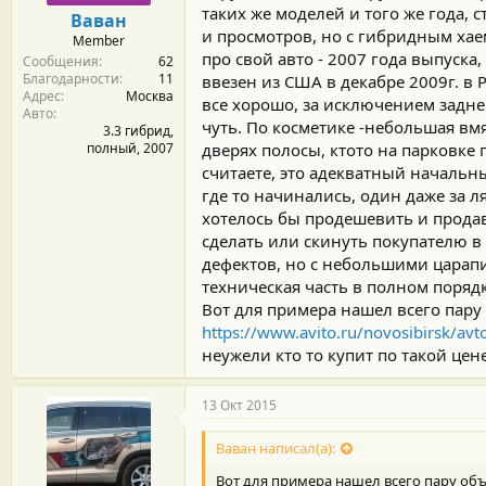
м
а
таких же моделей и того же года, 
Ваван
ы
л
и просмотров, но с гибридным хаем
Member
а
про свой авто - 2007 года выпуска
Сообщения
62
Благодарности
11
ввезен из США в декабре 2009г. в 
Адрес
Москва
все хорошо, за исключением задне
Авто
чуть. По косметике -небольшая вм
3.3 гибрид,
полный, 2007
дверях полосы, ктото на парковке
считаете, это адекватный начальн
где то начинались, один даже за л
хотелось бы продешевить и продав
сделать или скинуть покупателю в
дефектов, но с небольшими царапи
техническая часть в полном порядк
Вот для примера нашел всего пару
https://www.avito.ru/novosibirsk/a
неужели кто то купит по такой цен
13 Окт 2015
Ваван написал(а):
Вот для примера нашел всего пару объ