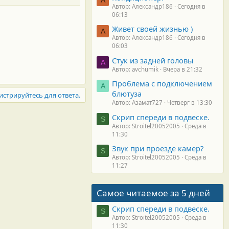
Автор: Александр186
Сегодня в
06:13
Живет своей жизнью )
А
Автор: Александр186
Сегодня в
06:03
Стук из задней головы
A
Автор: avchumik
Вчера в 21:32
Проблема с подключением
А
блютуза
истрируйтесь для ответа.
Автор: Азамат727
Четверг в 13:30
Скрип спереди в подвеске.
S
Автор: Stroitel20052005
Среда в
11:30
Звук при проезде камер?
S
Автор: Stroitel20052005
Среда в
11:27
Самое читаемое за 5 дней
Скрип спереди в подвеске.
S
Автор: Stroitel20052005
Среда в
11:30