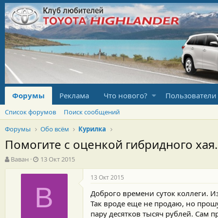
Форумы
Реклама
Что нового?
Пользователи
Список форумов
Поиск сообщений
Форумы
Обо всём
Курилка
Помогите с оценкой гибридного хая.
А
Д
Ваван
13 Окт 2015
в
а
т
т
13 Окт 2015
о
а
В
Доброго времени суток коллеги. И
р
н
т
а
Так вроде еще не продаю, но прошу
е
ч
пару десятков тысяч рублей. Сам п