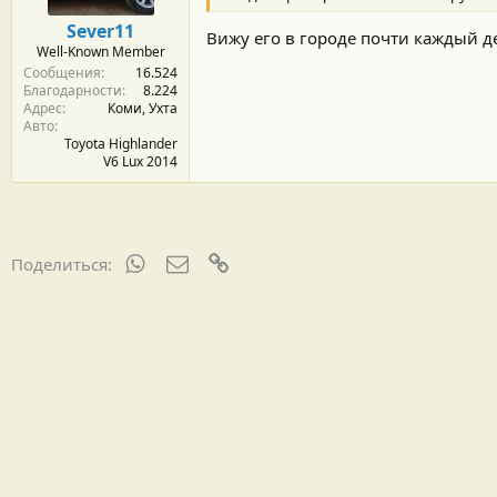
Sever11
Вижу его в городе почти каждый д
Well-Known Member
Сообщения
16.524
Благодарности
8.224
Адрес
Коми, Ухта
Авто
Toyota Highlander
V6 Lux 2014
WhatsApp
Электронная почта
Ссылка
Поделиться: