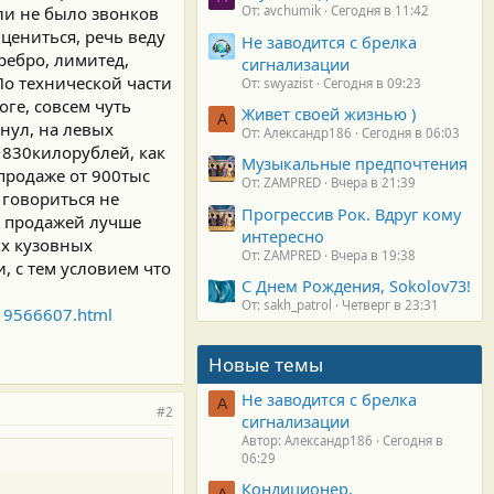
сли не было звонков
От: avchumik
Сегодня в 11:42
ицениться, речь веду
Не заводится с брелка
еребро, лимитед,
сигнализации
 По технической части
От: swyazist
Сегодня в 09:23
ге, совсем чуть
Живет своей жизнью )
А
нул, на левых
От: Александр186
Сегодня в 06:03
 830килорублей, как
Музыкальные предпочтения
 продаже от 900тыс
От: ZAMPRED
Вчера в 21:39
 говориться не
Прогрессив Рок. Вдруг кому
д продажей лучше
интересно
ых кузовных
От: ZAMPRED
Вчера в 19:38
 с тем условием что
С Днем Рождения, Sokolov73!
От: sakh_patrol
Четверг в 23:31
/19566607.html
Новые темы
Не заводится с брелка
А
#2
сигнализации
Автор: Александр186
Сегодня в
06:29
Кондиционер.
А