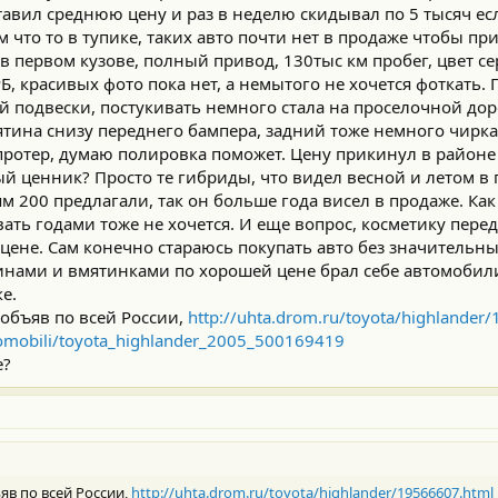
ставил среднюю цену и раз в неделю скидывал по 5 тысяч е
 что то в тупике, таких авто почти нет в продаже чтобы пр
, в первом кузове, полный привод, 130тыс км пробег, цвет с
РБ, красивых фото пока нет, а немытого не хочется фоткать.
й подвески, постукивать немного стала на проселочной доро
ятина снизу переднего бампера, задний тоже немного чирка
 протер, думаю полировка поможет. Цену прикинул в районе
ый ценник? Просто те гибриды, что видел весной и летом в
ям 200 предлагали, так он больше года висел в продаже. Как
ать годами тоже не хочется. И еще вопрос, косметику пере
 цене. Сам конечно стараюсь покупать авто без значительн
нами и вмятинками по хорошей цене брал себе автомобили,
е.
 объяв по всей России,
http://uhta.drom.ru/toyota/highlander
vtomobili/toyota_highlander_2005_500169419
е?
яв по всей России,
http://uhta.drom.ru/toyota/highlander/19566607.html