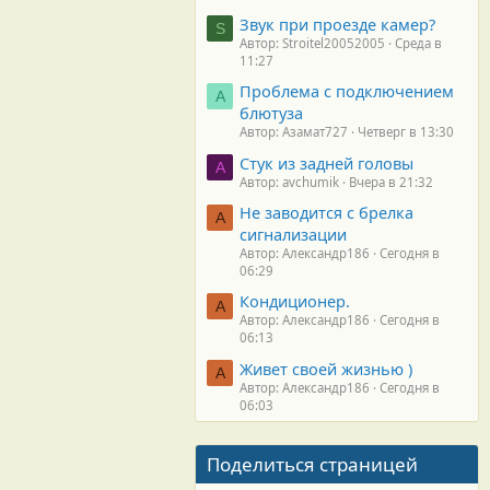
Звук при проезде камер?
S
Автор: Stroitel20052005
Среда в
11:27
Проблема с подключением
А
блютуза
Автор: Азамат727
Четверг в 13:30
Стук из задней головы
A
Автор: avchumik
Вчера в 21:32
Не заводится с брелка
А
сигнализации
Автор: Александр186
Сегодня в
06:29
Кондиционер.
А
Автор: Александр186
Сегодня в
06:13
Живет своей жизнью )
А
Автор: Александр186
Сегодня в
06:03
Поделиться страницей