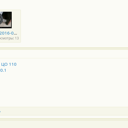
Screenshot_2016-02-19-20-20-26.png
смотры: 13
, ЦО 110
60.1
ь