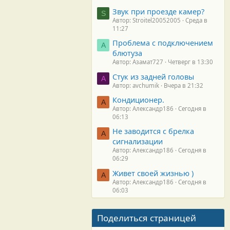
Звук при проезде камер?
S
Автор: Stroitel20052005
Среда в
11:27
Проблема с подключением
А
блютуза
Автор: Азамат727
Четверг в 13:30
Стук из задней головы
A
Автор: avchumik
Вчера в 21:32
Кондиционер.
А
Автор: Александр186
Сегодня в
06:13
Не заводится с брелка
А
сигнализации
Автор: Александр186
Сегодня в
06:29
Живет своей жизнью )
А
Автор: Александр186
Сегодня в
06:03
Поделиться страницей