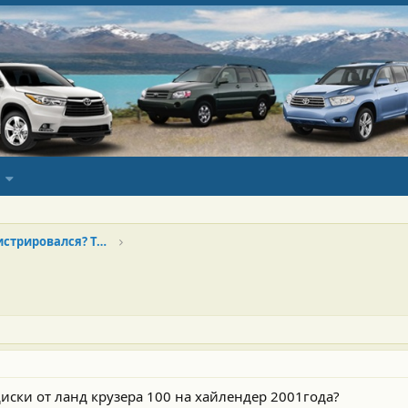
Новенький? Только зарегистрировался? Тебе сюда!
иски от ланд крузера 100 на хайлендер 2001года?