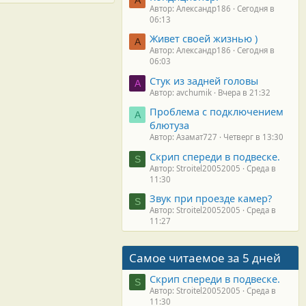
Автор: Александр186
Сегодня в
06:13
Живет своей жизнью )
А
Автор: Александр186
Сегодня в
06:03
Стук из задней головы
A
Автор: avchumik
Вчера в 21:32
Проблема с подключением
А
блютуза
Автор: Азамат727
Четверг в 13:30
Скрип спереди в подвеске.
S
Автор: Stroitel20052005
Среда в
11:30
Звук при проезде камер?
S
Автор: Stroitel20052005
Среда в
11:27
Самое читаемое за 5 дней
Скрип спереди в подвеске.
S
Автор: Stroitel20052005
Среда в
11:30