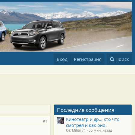
Вход
Регистрация
Поиск
Последние сообщения
Кинотеатр и др... кто что
#1
смотрел и как оно.
От: Mihail71
55 мин. назад