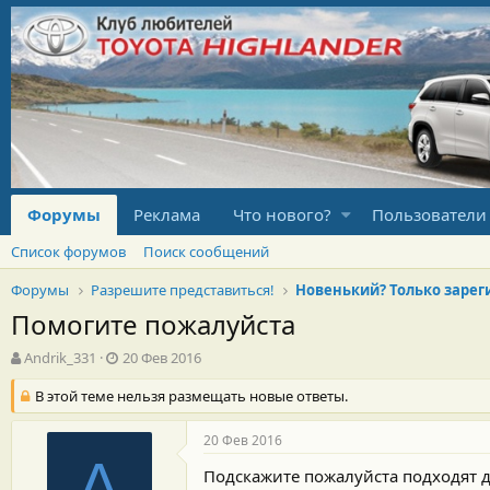
Форумы
Реклама
Что нового?
Пользователи
Список форумов
Поиск сообщений
Форумы
Разрешите представиться!
Помогите пожалуйста
А
Д
Andrik_331
20 Фев 2016
в
а
т
В этой теме нельзя размещать новые ответы.
т
о
а
р
н
20 Фев 2016
т
а
A
е
ч
Подскажите пожалуйста подходят д