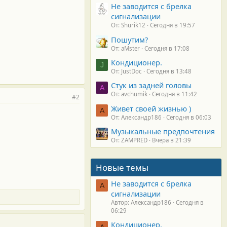
Не заводится с брелка
сигнализации
От: Shurik12
Сегодня в 19:57
Пошутим?
От: aMster
Сегодня в 17:08
Кондиционер.
J
От: JustDoc
Сегодня в 13:48
Стук из задней головы
A
От: avchumik
Сегодня в 11:42
#2
Живет своей жизнью )
А
От: Александр186
Сегодня в 06:03
Музыкальные предпочтения
От: ZAMPRED
Вчера в 21:39
Новые темы
Не заводится с брелка
А
сигнализации
Автор: Александр186
Сегодня в
06:29
Кондиционер.
А