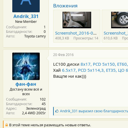
м
а
Вложения
ы
л
а
Andrik_331
New Member
Сообщения
1
Благодарности
0
Screenshot_2016-02-19-20-20-35.png
Авто
Toyota camry
408,3 KB
Просмотры: 14
610,6 KB
Про
20 Фев 2016
LC100 диски
8x17, PCD 5x150, ET60
Хай
6.5x17, PCD 5x114,3, ET35, ЦО 
Ващпе ни как)))
фан-фан
Достану всем всё и
всех
Сообщения
102
Благодарности
45
Адрес
Зеленоград
Б
Andrik_331
выразил свою благодарност
Авто
2,4 4WD 2005г
л
а
г
В этой теме нельзя размещать новые ответы.