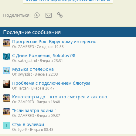
WhatsApp
Электронная почта
Ссылка
Поделиться:
Последние сообщения
Прогрессив Рок. Вдруг кому интересно
От: ZAMPRED
Сегодня в 19:38
С Днем Рождения, Sokolov73!
От: sakh_patrol
Вчера в 23:31
Музыка с телефона
От: swyazist
Вчера в 22:03
Проблема с подключением блютуза
От: Tarzan
Вчера в 20:47
Кинотеатр и др... кто что смотрел и как оно.
От: ZAMPRED
Вчера в 18:48
"Если завтра война."
От: ZAMPRED
Вчера в 09:37
Стук в рулевой
I
От: IgorK
Вчера в 08:48