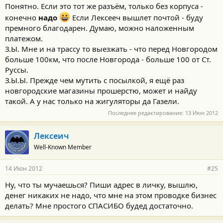
Понятно. Если это тот же разъём, только без корпуса -
конечно
надо
Если Лексееч вышлет почтой - буду
премного благодарен. Думаю, можно наложенным
платежом.
З.Ы. Мне и на трассу то выезжать - что перед Новгородом
больше 100км, что после Новгорода - больше 100 от Ст.
Руссы.
З.Ы.Ы. Прежде чем мутить с посылкой, я ещё раз
новгородские магазины прошерстю, может и найду
такой. А у нас только на жигуляторы да Газели.
Последнее редактирование:
13 Июн 2012
Лексеич
Well-Known Member
14 Июн 2012
#25
Ну, что ты мучаешься? Пиши адрес в личку, вышлю,
денег никаких не надо, что мне на этом проводке бизнес
делать? Мне простого СПАСИБО будед достаточно.