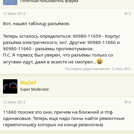
Почетный пользователь форума
12 Июн 2012
#13
Вот, нашёл таблицу разъёмов:
Теперь осталось определиться: 90980-11659 - Корпус
разъёма электрического, он?. Другие: 90980-11660 и
90980-11660 - разъёмы противотуманок.
П.С. Я тормоз; был уверен, что разъёмы только со
жгутами идут, даже в экзисте не смотрел...
Последнее редактирование:
12 Июн 2012
MaZaY
Super Moderator
12 Июн 2012
#14
11660 похоже это они, причем на ближний и птф
одинаковые. Теперь еще надо пины найти ремонтные
герметичные(у которых на конце резиночка)