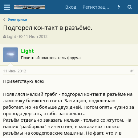
Вход
Регистрация
Электрика
Подгорел контакт в разъёме.
А
Д
Light
11 Июн 2012
в
а
т
т
Light
о
а
Почетный пользователь форума
р
н
т
а
е
ч
11 Июн 2012
#1
м
а
ы
л
Приветствую всех!
а
Появился мелкий трабл - подгорел контакт в разъёме на
лампочку ближнего света. Зачищаю, подключаю -
работает, но не больше двух дней. Потом опять нужно за
провода дёргать, чтобы загорелась.
Разъём отдельно заказать нельзя - только со жгутом. На
наших "разборках" ничего нет, в магазинах только
разъёмы на совдеповские машины. Не факт, что и в