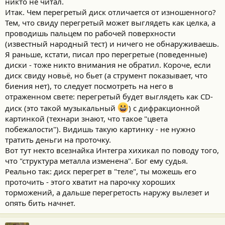
никто не читал.
Итак. Чем перегретый диск отличается от изношенного?
Тем, что свиду перегретый может выглядеть как целка, а
проводишь пальцем по рабочей поверхности
(известный народный тест) и ничего не обнаруживаешь.
Я раньше, кстати, писал про перегретые (поведенные)
диски - тоже никто внимания не обратил. Короче, если
диск свиду новьё, но бьет (а струмент показывает, что
биения нет), то следует посмотреть на него в
отраженном свете: перегретый будет выглядеть как CD-
диск (это такой музыкальный
) с дифракционной
картинкой (технари знают, что такое "цвета
побежалости"). Видишь такую картинку - не нужно
тратить деньги на проточку.
Вот тут некто всезнайка Интегра хихикал по поводу того,
что "структура металла изменена". Бог ему судья.
Реально так: диск перегрет в "теле", ты можешь его
проточить - этого хватит на парочку хороших
торможений, а дальше перегретость наружу вылезет и
опять бить начнет.