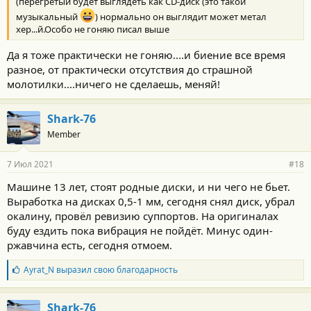
(перегретый будет выглядеть как CD-диск (это такой
музыкальный
) нормально он выглядит может метал
хер...й.Особо не гоняю писал выше
Да я тоже практически не гоняю....и биение все время
разное, от практически отсутствия до страшной
молотилки....ничего не сделаешь, меняй!
Shark-76
Member
7 Июл 2021
#18
Машине 13 лет, стоят родные диски, и ни чего не бьет.
Выработка на дисках 0,5-1 мм, сегодня снял диск, убрал
окалину, провёл ревизию суппортов. На оригиналах
буду ездить пока вибрация не пойдёт. Минус один-
ржавчина есть, сегодня отмоем.
Б
Ayrat_N
выразил свою благодарность
л
а
г
Shark-76