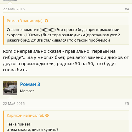
22 Май 2015
#4
Роман 3 написал(а):
Спасите помогите))))))))))))) Это просто беда при торможении
скорость (100км/ч) бьёт тормозные диски (протачивал уже 2
раза)гибрид 2013гв сталкивался кто с такой проблемой
Romic неправильно сказал - правильно "первый на
гибриде"....да у многих бьет, решается заменой дисков от
другого производителя, родные 50 на 50, что будут
снова бить...
Роман 3
Member
22 Май 2015
#5
Карлсон написал(а):
Тезка привет!
а чем спасти, диски купить?