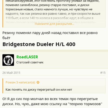
небалансируемая, этот коктейль проточку убивал за неделю,
поменял саленблоки, резину старую поставил, и диски
тормозные новые, стало намного лучше, но чувствую не
надолго, так как резина все равно гавно, и при скорости выше
110 бьет, а если 140 то колеса в расколбас идут, в общем в
твоем случае скорее всего резина/балансировка виноваты-
Нажмите для раскрытия...
убивают проточеные диски.
Резину поменял пару дней назад поставил все ровно
бьёт
Bridgestone Dueler H/L 400
RoadLASER
Статский советчик
26 Май 2015
#15
Роман 3 написал(а):
Как понять по диску перегретый он или нет
О! Я до сих пор молчал во всех темах про перегретые
диски. Но, чую, даже мою ссылку на "теорию тормозов"