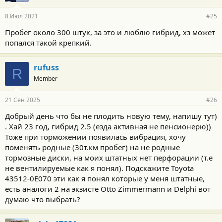
8 Июл 2021
#25
Пробег около 300 штук, за это и люблю гибрид, хз может
попался такой крепкий.
rufuss
R
Member
21 Сен 2025
#26
Добрый день что бы не плодить новую тему, напишу тут)
. Хай 23 год, гибрид 2.5 (езда активная не пенсионерю))
Тоже при торможении появилась вибрация, хочу
поменять родные (30т.км пробег) на не родные
тормозные диски, на моих штатных нет перфорации (т.е
не вентилируемые как я понял). Подскажите Toyota
43512-0E070 эти как я понял которые у меня штатные,
есть аналоги 2 на экзисте Otto Zimmermann и Delphi вот
думаю что выбрать?