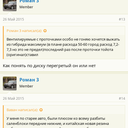
Роман 3
Member
26 Май 2015
#13
Роман 3 написал(а):
Вентилируемые с проточками особо не гоняю хочется выжать
из гибрида максимум (в плане расхода 50-60 город расход 7,2-
7,3 но это не предел)последний раз после проточки тойота
(оригинал)ставил
Как понять по диску перегретый он или нет
Роман 3
Member
26 Май 2015
#14
Ваван написал(а):
У меня по старее авто, были плюсом ко всему разбиты
саленблоки передние нижние, и китайская новая резина