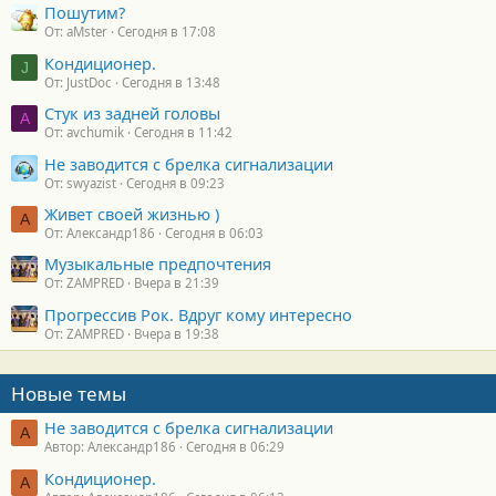
Пошутим?
От: aMster
Сегодня в 17:08
Кондиционер.
J
От: JustDoc
Сегодня в 13:48
Стук из задней головы
A
От: avchumik
Сегодня в 11:42
Не заводится с брелка сигнализации
От: swyazist
Сегодня в 09:23
Живет своей жизнью )
А
От: Александр186
Сегодня в 06:03
Музыкальные предпочтения
От: ZAMPRED
Вчера в 21:39
Прогрессив Рок. Вдруг кому интересно
От: ZAMPRED
Вчера в 19:38
Новые темы
Не заводится с брелка сигнализации
А
Автор: Александр186
Сегодня в 06:29
Кондиционер.
А