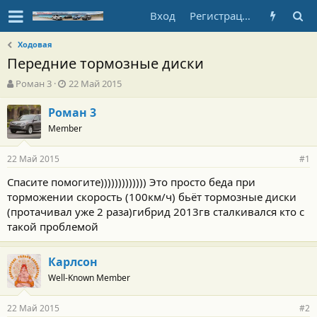
Вход
Регистрация
Ходовая
Передние тормозные диски
А
Д
Роман 3
22 Май 2015
в
а
т
т
Роман 3
о
а
Member
р
н
т
а
22 Май 2015
е
ч
#1
м
а
Спасите помогите))))))))))))) Это просто беда при
ы
л
торможении скорость (100км/ч) бьёт тормозные диски
а
(протачивал уже 2 раза)гибрид 2013гв сталкивался кто с
такой проблемой
Карлсон
Well-Known Member
22 Май 2015
#2