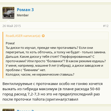
Роман 3
Member
26 Май 2015
#12
RoadLASER написал(а):
Рома!
Ты диски-то изучал, прежде чем протачивать? Если они
перегретые, то хоть обточись, а толку не будет - только замена.
Дальше. Какие диски у тебя стоят? Перфорированные? С
проточками? Или просто "болванки"? В каком режиме ездишь?
У меня, например, машине 9 лет (гибрид), а диски заводские и
проблем с "биением" нет.
Колодки, часом, не керамические ставишь?
Вентилируемые с проточками особо не гоняю хочется
выжать из гибрида максимум (в плане расхода 50-60
город расход 7,2-7,3 но это не предел)последний раз
после проточки тойота (оригинал)ставил