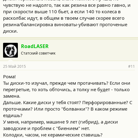
чувствую не надолго, так как резина все равно гавно, и
при скорости выше 110 бьет, а если 140 то колеса в
расколбас идут, в общем в твоем случае скорее всего
резина/балансировка виноваты-убивают проточеные
диски.
RoadLASER
Статский советчик
25 Май 2015
#11
Рома!
Ты диски-то изучал, прежде чем протачивать? Если они
перегретые, то хоть обточись, а толку не будет - только
замена.
Дальше. Какие диски у тебя стоят? Перфорированные? С
проточками? Или просто "болванки"? В каком режиме
ездишь?
У меня, например, машине 9 лет (гибрид), а диски
заводские и проблем с "биением" нет.
Колодки, часом, не керамические ставишь?