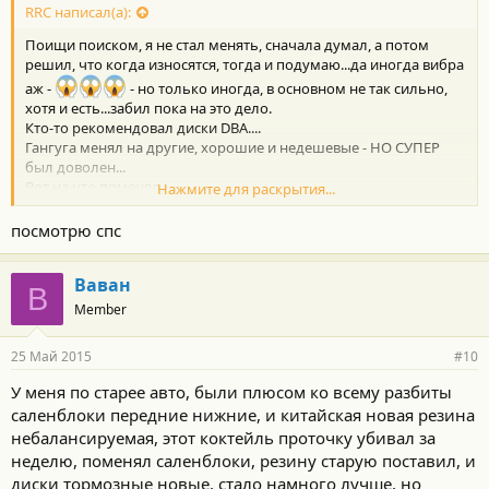
с
RRC написал(а):
т
Поищи поиском, я не стал менять, сначала думал, а потом
и
:
решил, что когда износятся, тогда и подумаю...да иногда вибра
аж -
- но только иногда, в основном не так сильно,
хотя и есть...забил пока на это дело.
Кто-то рекомендовал диски DBA....
Гангуга менял на другие, хорошие и недешевые - НО СУПЕР
был доволен...
Вот на что поменял
Нажмите для раскрытия...
http://highlander-autoclub.ru/forum/index.php?threads/
Легендарные-Тормоза-power-stop-теперь-И-В-России-
посмотрю спс
официально.6699/page-3#post-145605
Ваван
Вот его впечатления:
http://highlander-
В
autoclub.ru/forum/index.php?threads/Легендарные-Тормоза-
Member
power-stop-теперь-И-В-России-официально.6699/page-4#post-
154582
25 Май 2015
#10
У меня по старее авто, были плюсом ко всему разбиты
саленблоки передние нижние, и китайская новая резина
небалансируемая, этот коктейль проточку убивал за
неделю, поменял саленблоки, резину старую поставил, и
диски тормозные новые, стало намного лучше, но