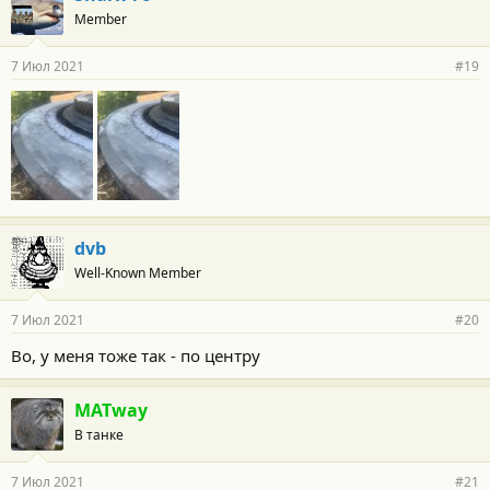
о
Member
д
а
р
7 Июл 2021
#19
н
о
с
т
и
:
dvb
Well-Known Member
7 Июл 2021
#20
Во, у меня тоже так - по центру
MATway
В танке
7 Июл 2021
#21