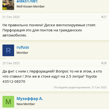
aleks17081
Well-Known Member
21 Сен 2025
#27
Не правильно поняли! Диски вентилируемые стоят.
Перфорация это для понтов на гражданских
автомобилях.
rufuss
R
Member
25 Сен 2025
#28
Да фиг с ним с перфорацией! Вопрос то не в этом, а кто
что ставил ! Эти же в стоке идут на 2.5 литра? Toyota
43512-0E070
Последнее редактирование:
27 Сен 2025
Музаффар А.
М
New Member