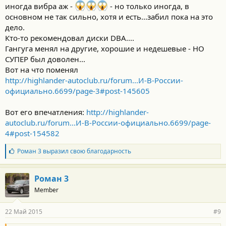
иногда вибра аж -
- но только иногда, в
основном не так сильно, хотя и есть...забил пока на это
дело.
Кто-то рекомендовал диски DBA....
Гангуга менял на другие, хорошие и недешевые - НО
СУПЕР был доволен...
Вот на что поменял
http://highlander-autoclub.ru/forum...И-В-России-
официально.6699/page-3#post-145605
Вот его впечатления:
http://highlander-
autoclub.ru/forum...И-В-России-официально.6699/page-
4#post-154582
Б
Роман 3
выразил свою благодарность
л
а
г
Роман 3
о
Member
д
а
р
22 Май 2015
#9
н
о