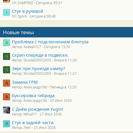
От: ZAMPRED
Сегодня в 09:37
Стук в рулевой
I
От: IgorK
Сегодня в 08:48
Новые темы
Проблема с подключением блютуза
А
Автор: Азамат727
Сегодня в 13:30
Скрип спереди в подвеске.
S
Автор: Stroitel20052005
Вчера в 11:30
Звук при проезде камер?
S
Автор: Stroitel20052005
Вчера в 11:27
Замена ГРМ
А
Автор: Александр186
Пятница в 12:20
Буксировка гибрида
А
Автор: Александр186
30 Июл 2026
С Днём рождения Yugin!
Автор: Mihail71
27 Июл 2026
Стук в задней части
Л
Автор: Лекс
25 Июл 2026