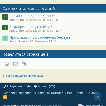
Самое читаемое за 5 дней
Скрип спереди в подвеске.
S
Автор: Stroitel20052005
Вчера в 11:30
Звук при проезде камер?
S
Автор: Stroitel20052005
Вчера в 11:27
Проблема с подключением блютуза
А
Автор: Азамат727
Сегодня в 13:30
Поделиться страницей
WhatsApp
Электронная почта
Ссылка
Купля-Продажа Запчастей
Hihglander Style
Russian (RU)
Условия и правила
Политика конфиденциальности
Помощь
Свер
R
S
S
Разработка и поддержка форума:
XenForo.ws