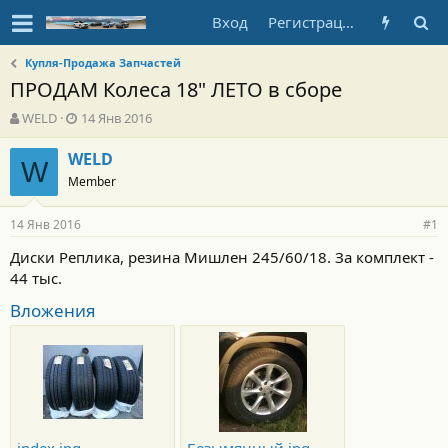
Вход
Регистрация
Купля-Продажа Запчастей
ПРОДАМ Колеса 18" ЛЕТО в сборе
А
Д
WELD
14 Янв 2016
в
а
т
т
WELD
W
о
а
Member
р
н
т
а
14 Янв 2016
е
ч
#1
м
а
Диски Реплика, резина Мишлен 245/60/18. За комплект -
ы
л
44 тыс.
а
Вложения