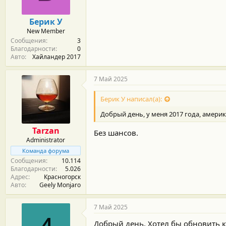
Берик У
New Member
Сообщения
3
Благодарности
0
Авто
Хайландер 2017
7 Май 2025
Берик У написал(а):
Добрый день, у меня 2017 года, амери
Tarzan
Без шансов.
Administrator
Команда форума
Сообщения
10.114
Благодарности
5.026
Адрес
Красногорск
Авто
Geely Monjaro
7 Май 2025
Добрый день. Хотел бы обновить к