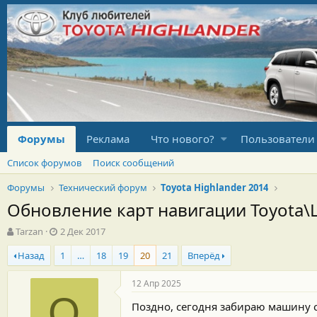
Форумы
Реклама
Что нового?
Пользователи
Список форумов
Поиск сообщений
Форумы
Технический форум
Toyota Highlander 2014
Обновление карт навигации Toyota\
А
Д
Tarzan
2 Дек 2017
в
а
Назад
1
…
18
19
20
21
Вперёд
т
т
о
а
р
н
12 Апр 2025
т
а
O
Поздно, сегодня забираю машину 
е
ч