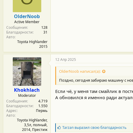
м
а
ы
л
а
OlderNoob
Active Member
Сообщения
128
Благодарности
31
Авто
Toyota Highlander
2015
12 Апр 2025
OlderNoob написал(а):
Поздно, сегодня забираю машину с н
Khokhlach
Если чё, у меня там смайлик в пост
Moderator
А обновился я именно ради актуаль
Сообщения
4.719
Благодарности
1.550
Адрес
Пермь
Авто
Toyota Highlander,
3,5л, полный,
Б
Tarzan
выразил свою благодарность
2014, Престиж
л