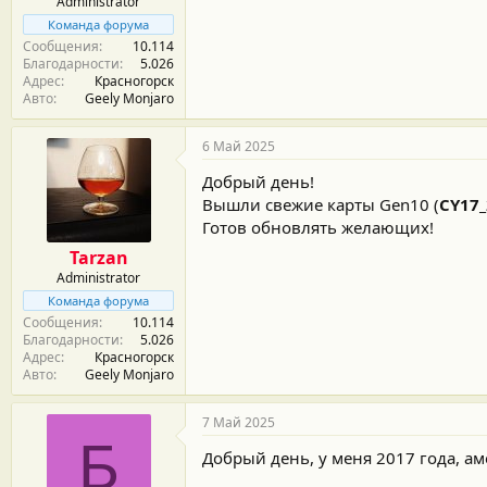
Administrator
Команда форума
Сообщения
10.114
Благодарности
5.026
Адрес
Красногорск
Авто
Geely Monjaro
6 Май 2025
Добрый день!
Вышли свежие карты Gen10 (
CY17
Готов обновлять желающих!
Tarzan
Administrator
Команда форума
Сообщения
10.114
Благодарности
5.026
Адрес
Красногорск
Авто
Geely Monjaro
7 Май 2025
Б
Добрый день, у меня 2017 года, а