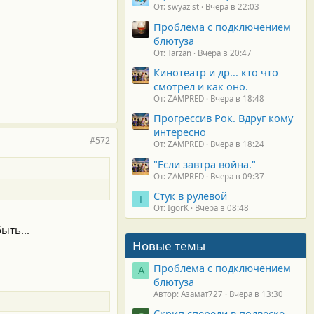
От: swyazist
Вчера в 22:03
Проблема с подключением
блютуза
От: Tarzan
Вчера в 20:47
Кинотеатр и др... кто что
смотрел и как оно.
От: ZAMPRED
Вчера в 18:48
Прогрессив Рок. Вдруг кому
интересно
#572
От: ZAMPRED
Вчера в 18:24
"Если завтра война."
От: ZAMPRED
Вчера в 09:37
Стук в рулевой
I
От: IgorK
Вчера в 08:48
ыть...
Новые темы
Проблема с подключением
А
блютуза
Автор: Азамат727
Вчера в 13:30
Скрип спереди в подвеске.