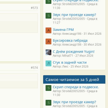
S
Автор: Stroitel20052005
Среда в
#573
11:30
Звук при проезде камер?
S
Автор: Stroitel20052005
Среда в
11:27
Замена ГРМ
А
Автор: Александр186
31 Июл 2026
Буксировка гибрида
А
Автор: Александр186
30 Июл 2026
С Днём рождения Yugin!
Автор: Mihail71
27 Июл 2026
Стук в задней части
Л
Автор: Лекс
25 Июл 2026
#574
Самое читаемое за 5 дней
Скрип спереди в подвеске.
S
Автор: Stroitel20052005
Среда в
11:30
Звук при проезде камер?
S
Автор: Stroitel20052005
Среда в