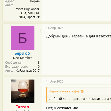
Адрес
Пермь
Авто
Toyota Highlander,
3,5л, полный,
2014, Престиж
14 Апр 2025
Б
Добрый день Тарзан, а для Казахс
Берик У
New Member
Сообщения
3
Благодарности
0
Авто
Хайландер 2017
14 Апр 2025
Берик У написал(а):
Добрый день Тарзан, а для Казахстана
Tarzan
Нет, к сожалению.