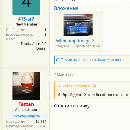
4
Вложения
415-ый
New Member
Сообщения
1
Благодарности
1
Авто
WhatsApp Image 2025-05-07 at 11.28.16.jpeg
Toyota Auris 2.0
254,9 KB
Просмотры: 24
Diesel
Б
Tarzan
выразил свою благодарность
л
а
г
7 Май 2025
о
д
415-ый написал(а):
а
р
Добрый день. Хотел бы обновить карты.
н
о
Tarzan
Ответил в личку
с
Administrator
т
и
Команда форума
:
Сообщения
10.114
Благодарности
5.026