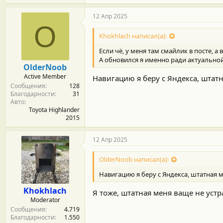
а
г
12 Апр 2025
о
O
д
Khokhlach написал(а):
а
р
Если чё, у меня там смайлик в посте, а 
н
А обновился я именно ради актуальной 
о
OlderNoob
с
Active Member
Навигацию я беру с Яндекса, штатн
т
Сообщения
128
и
Благодарности
31
:
Авто
Toyota Highlander
2015
12 Апр 2025
OlderNoob написал(а):
Навигацию я беру с Яндекса, штатная м
Khokhlach
Я тоже, штатная меня ваще не устра
Moderator
Сообщения
4.719
Благодарности
1.550