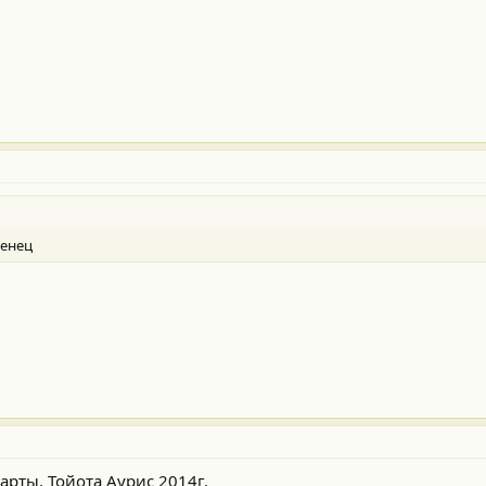
кенец
арты. Тойота Аурис 2014г.