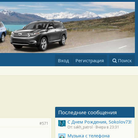
Вход
Регистрация
Поиск
Последние сообщения
С Днем Рождения, Sokolov73!
#571
От: sakh_patrol
Вчера в 23:31
Музыка с телефона