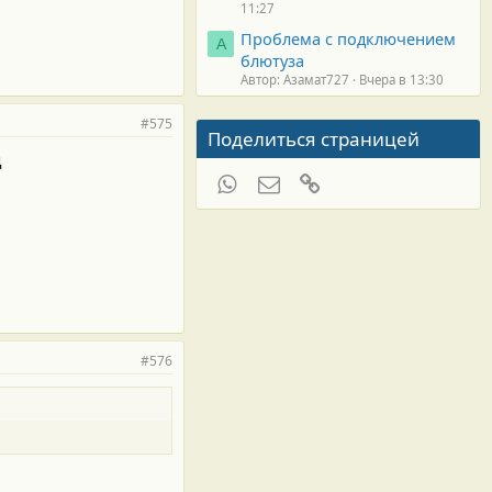
11:27
Проблема с подключением
А
блютуза
Автор: Азамат727
Вчера в 13:30
#575
Поделиться страницей
ц
WhatsApp
Электронная почта
Ссылка
#576