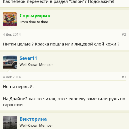
Как теперь перенести в раздел "салон"? Подскажите!
Снусмумрик
From time to time
4 Дек 2014
#2
Нитки целые ? Краска пошла или лицевой слой кожи ?
Sever11
Well-Known Member
4 Дек 2014
#3
Не ты первый.
На Драйве2 как-то читал, что человеку заменили руль по
гарантии.
Викторина
Well-Known Member