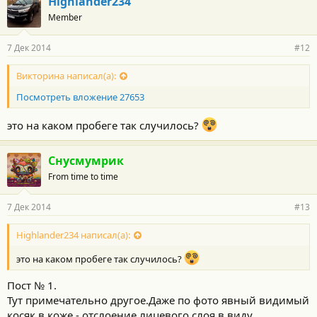
Highlander234
о
Member
д
а
р
7 Дек 2014
#12
н
о
с
Викторина написал(а):
т
Посмотреть вложение 27653
и
:
это на каком пробеге так случилось?
Снусмумрик
From time to time
7 Дек 2014
#13
Highlander234 написал(а):
это на каком пробеге так случилось?
Пост № 1.
Тут примечательно другое.Даже по фото явный видимый
косяк в коже - отслоение лицевого слоя в виду