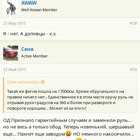
AWAW
Well-Known Member
25 Мар 2015
#28
Я - нет. А доповцы - х.з.
Сеня
Active Member
22 Май 2015
#29
Сеня написал(а):
Такая же фигня пошла на 17000км. Кроме обручального на
правом ничего нет... Единственное я в этом месте кручу руль не
отрывая руки градусов на 360 и более при развороте и
повороте хорошем... Может из за этого?
ОД Признало гарантийным случаем и заменили руль...
но не весь а только обод. Теперь новенький, шершавый
еще... Пахнет еще заводом
НО немного накосячили...