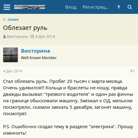
Вход
Регистрация
Салон
Облезает руль
А
Д
Викторина
4 Дек 2014
в
а
т
т
Викторина
о
а
Well-Known Member
р
н
т
а
е
ч
4 Дек 2014
#1
м
а
ы
л
Стал облезать руль. Пробег 20 тысяч с марта месяца.
а
Очень удивился!!! Кольца и браслеты не ношу, правда
дважды вызывал "трезвого водителя" и один раз финны
на границе обыскивали машину. Заезжал к ОД, мельком
посмотрели, сказали заехать 5 декабря, загонят машину,
посмотрят.
P.S. Ошибочно создал тему в разделе "электрика". Прошу
извинить!