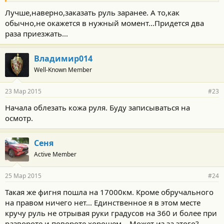
Лучше,наверно,заказать руль заранее. А то,как
обычно,не окажется в нужный момент...Придется два
раза приезжать...
Владимир014
Well-Known Member
23 Мар 2015
#23
Начала облезать кожа руля. Буду записываться на
осмотр.
Сеня
Active Member
25 Мар 2015
#24
Такая же фигня пошла на 17000км. Кроме обручального
на правом ничего нет... Единственное я в этом месте
кручу руль не отрывая руки градусов на 360 и более при
развороте и повороте хорошем... Может из за этого?