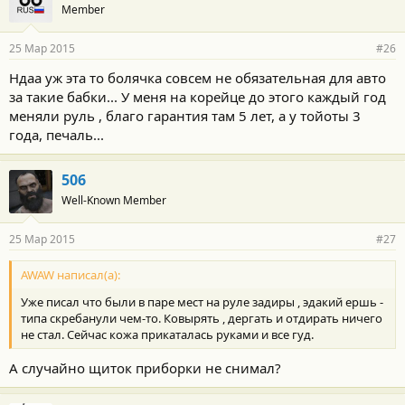
Member
25 Мар 2015
#26
Ндаа уж эта то болячка совсем не обязательная для авто
за такие бабки... У меня на корейце до этого каждый год
меняли руль , благо гарантия там 5 лет, а у тойоты 3
года, печаль...
506
Well-Known Member
25 Мар 2015
#27
AWAW написал(а):
Уже писал что были в паре мест на руле задиры , эдакий ершь -
типа скребанули чем-то. Ковырять , дергать и отдирать ничего
не стал. Сейчас кожа прикаталась руками и все гуд.
А случайно щиток приборки не снимал?