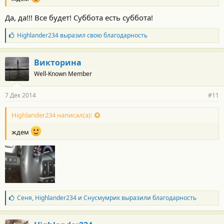
Да, да!!! Все будет! Суббота есть суббота!
Б
Highlander234
выразил свою благодарность
л
а
г
Викторина
о
Well-Known Member
д
а
р
7 Дек 2014
#11
н
о
с
Highlander234 написал(а):
т
и
ждем
:
Б
Сеня
,
Highlander234
и
Снусмумрик
выразили благодарность
л
а
г