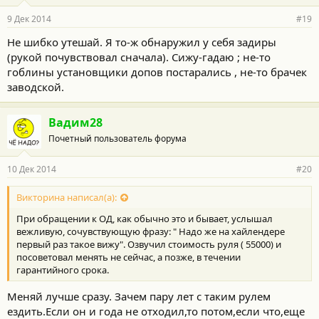
9 Дек 2014
#19
Не шибко утешай. Я то-ж обнаружил у себя задиры
(рукой почувствовал сначала). Сижу-гадаю ; не-то
гоблины установщики допов постарались , не-то брачек
заводской.
Вадим28
Почетный пользователь форума
10 Дек 2014
#20
Викторина написал(а):
При обращении к ОД, как обычно это и бывает, услышал
вежливую, сочувствующую фразу: " Надо же на хайлендере
первый раз такое вижу". Озвучил стоимость руля ( 55000) и
посоветовал менять не сейчас, а позже, в течении
гарантийного срока.
Меняй лучше сразу. Зачем пару лет с таким рулем
ездить.Если он и года не отходил,то потом,если что,еще