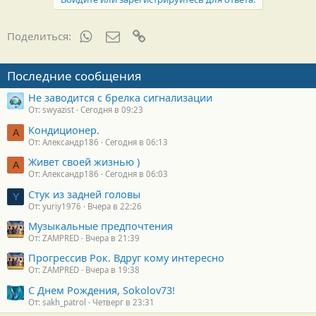
WhatsApp
Электронная почта
Ссылка
Поделиться:
Последние сообщения
Не заводится с брелка сигнализации
От: swyazist
Сегодня в 09:23
Кондиционер.
А
От: Александр186
Сегодня в 06:13
Живет своей жизнью )
А
От: Александр186
Сегодня в 06:03
Стук из задней головы
Y
От: yuriy1976
Вчера в 22:26
Музыкальные предпочтения
От: ZAMPRED
Вчера в 21:39
Прогрессив Рок. Вдруг кому интересно
От: ZAMPRED
Вчера в 19:38
С Днем Рождения, Sokolov73!
От: sakh_patrol
Четверг в 23:31