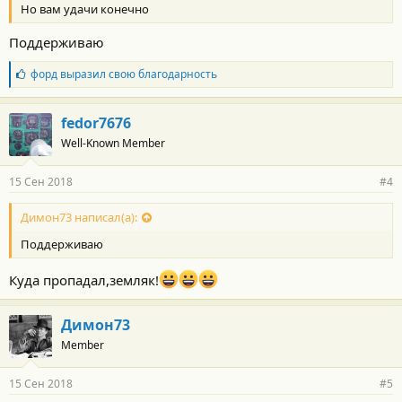
Но вам удачи конечно
Поддерживаю
Б
форд
выразил свою благодарность
л
а
г
fedor7676
о
Well-Known Member
д
а
р
15 Сен 2018
#4
н
о
с
Димон73 написал(а):
т
Поддерживаю
и
:
Куда пропадал,земляк!
Димон73
Member
15 Сен 2018
#5