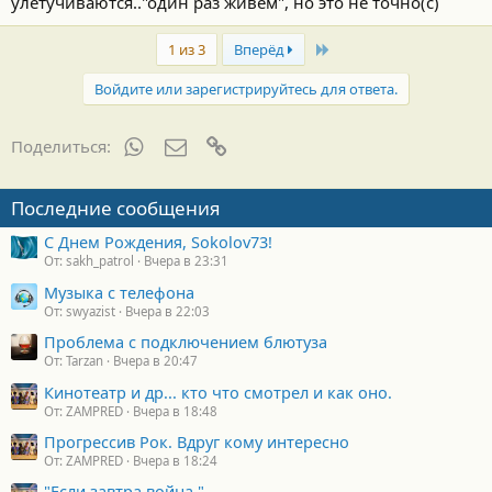
улетучиваются.."один раз живем", но это не точно(с)
Last
1 из 3
Вперёд
Войдите или зарегистрируйтесь для ответа.
WhatsApp
Электронная почта
Ссылка
Поделиться:
Последние сообщения
С Днем Рождения, Sokolov73!
От: sakh_patrol
Вчера в 23:31
Музыка с телефона
От: swyazist
Вчера в 22:03
Проблема с подключением блютуза
От: Tarzan
Вчера в 20:47
Кинотеатр и др... кто что смотрел и как оно.
От: ZAMPRED
Вчера в 18:48
Прогрессив Рок. Вдруг кому интересно
От: ZAMPRED
Вчера в 18:24
"Если завтра война."