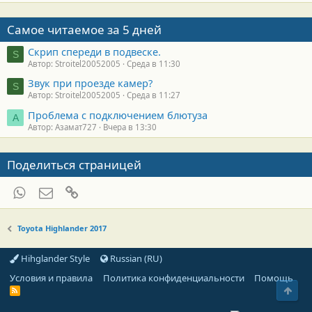
Самое читаемое за 5 дней
Скрип спереди в подвеске.
S
Автор: Stroitel20052005
Среда в 11:30
Звук при проезде камер?
S
Автор: Stroitel20052005
Среда в 11:27
Проблема с подключением блютуза
А
Автор: Азамат727
Вчера в 13:30
Поделиться страницей
WhatsApp
Электронная почта
Ссылка
Toyota Highlander 2017
Hihglander Style
Russian (RU)
Условия и правила
Политика конфиденциальности
Помощь
Свер
R
S
S