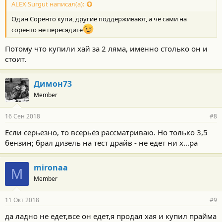
с
ALEX Surgut написал(а):
т
Один Соренто купи, другие поддерживают, а че сами на
и
:
соренто не пересядите
Потому что купили хай за 2 ляма, именно столько он и
стоит.
Димон73
Member
16 Сен 2018
#8
Если серьезно, то всерьёз рассматриваю. Но только 3,5
бензин; брал дизель на тест драйв - не едет ни х...ра
mironaa
M
Member
11 Окт 2018
#9
да ладно не едет,все он едет,я продал хая и купил прайма