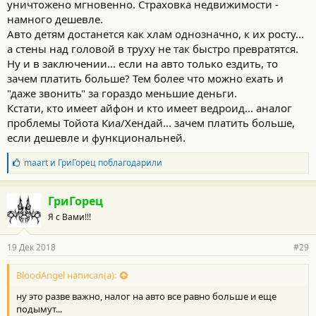
уничтожено мгновенно. Страховка недвижимости -
намного дешевле.
Авто детям достанется как хлам однозначно, к их росту...
а стены над головой в труху не так быстро превратятся.
Ну и в заключении... если на авто только ездить, то
зачем платить больше? Тем более что можно ехать и
"даже звонить" за гораздо меньшие деньги.
Кстати, кто имеет айфон и кто имеет ведроид... аналог
проблемы Тойота Киа/Хендай... зачем платить больше,
если дешевле и функциональней.
Б
maart
и
ГриГорец
поблагодарили
л
а
г
ГриГорец
о
Я с Вами!!!
д
а
р
19 Дек 2018
#29
н
о
с
BloodAngel написал(а):
т
ну это разве важно, налог на авто все равно больше и еще
и
:
подымут...