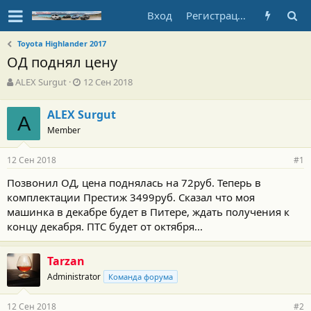
Вход
Регистрация
Toyota Highlander 2017
ОД поднял цену
А
Д
ALEX Surgut
12 Сен 2018
в
а
т
т
ALEX Surgut
о
A
а
Member
р
н
т
а
е
ч
12 Сен 2018
#1
м
а
ы
л
Позвонил ОД, цена поднялась на 72руб. Теперь в
а
комплектации Престиж 3499руб. Сказал что моя
машинка в декабре будет в Питере, ждать получения к
концу декабря. ПТС будет от октября...
Tarzan
Administrator
Команда форума
12 Сен 2018
#2