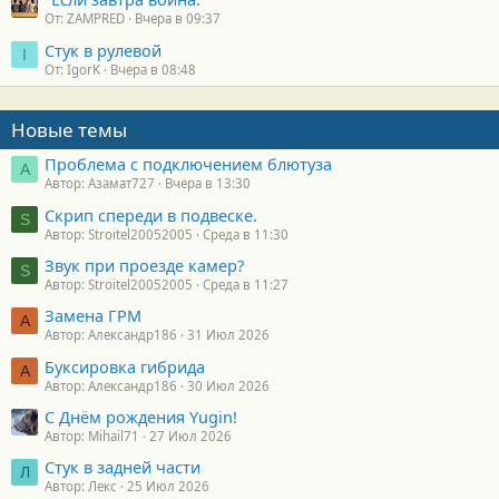
От: ZAMPRED
Вчера в 09:37
Стук в рулевой
I
От: IgorK
Вчера в 08:48
Новые темы
Проблема с подключением блютуза
А
Автор: Азамат727
Вчера в 13:30
Скрип спереди в подвеске.
S
Автор: Stroitel20052005
Среда в 11:30
Звук при проезде камер?
S
Автор: Stroitel20052005
Среда в 11:27
Замена ГРМ
А
Автор: Александр186
31 Июл 2026
Буксировка гибрида
А
Автор: Александр186
30 Июл 2026
С Днём рождения Yugin!
Автор: Mihail71
27 Июл 2026
Стук в задней части
Л
Автор: Лекс
25 Июл 2026