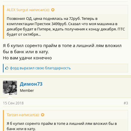
ALEX Surgut написал(а):
Позвонил ОД, цена поднялась на 72руб. Теперь в
комплектации Престиж 3499руб. Сказал что моя машинка в
декабре будет в Питере, ждать получения к концу декабря. ПТС
будет от октября...
Я б купил соренто прайм в топе а лишний лям вложил
бы в банк или в хату.
Но вам удачи конечно
Б
форд
выразил свою благодарность
л
а
г
Димон73
о
Member
д
а
р
15 Сен 2018
#3
н
о
с
Tarzan написал(а):
т
Я б купил соренто прайм в топе а лишний лям вложил бы в
и
:
банк или в хату.