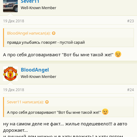
Sever11
Well-Known Member
19 Дек 2018
#23
BloodAngel написал(а):
правда улыбаясь говорят - пустой сарай
А про себя договаривают "Вот бы мне такой же!"
BloodAngel
Well-Known Member
19 Дек 2018
#24
Sever11 написал(а):
А про себя договаривают "Вот бы мне такой же!"
ну на самом деле не факт... жилье подешевело!!! а авто
дорожает...
и лишний лям можно и в хату вложить! а хату потом