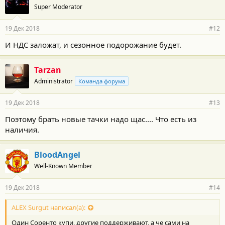
Super Moderator
19 Дек 2018
#12
И НДС заложат, и сезонное подорожание будет.
Tarzan
Administrator
Команда форума
19 Дек 2018
#13
Поэтому брать новые тачки надо щас.... Что есть из
наличия.
BloodAngel
Well-Known Member
19 Дек 2018
#14
ALEX Surgut написал(а):
Один Соренто купи, другие поддерживают, а че сами на