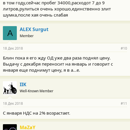
в том году,сейчас пробег 34000,расходот 7 до 9
литров,рулиться очень хорошо,единственно злит
шумка,после хая очень слабая
ALEX Surgut
A
Member
18 Дек 2018
#10
Блин пока я его жду ОД уже два раза поднял цену.
Выдачу с декабря переносит на январь и говорит с
января еще поднимут цену, я в а...е.
IIK
Well-Known Member
18 Дек 2018
#11
С января НДС на 2% возрастает.
MaZaY