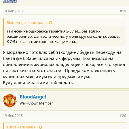
19 Дек 2018
#19
BloodAngel написал(а):
там если не ошибаюсь гарантия 3-5 лет... без всяких
расширенных. Да и если честно, у меня кругом одни корейцы.
К ОД по гарантии ездят не чаще меня....
Я морально готовлю себя (когда-нибудь) к переходу на
Санта фе4. Зарегился на их форумах, подписался на
обновление в журналах владельцев - пока, все кто купил
писяют кипятком от счастья. Правда комплектации у
купивших максимум или предмаксимум.
Буду дальше за ними наблюдать
BloodAngel
Well-Known Member
19 Дек 2018
#20
autos написал(а):