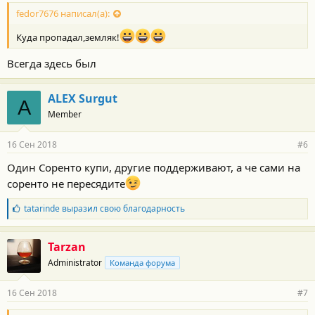
fedor7676 написал(а):
Куда пропадал,земляк!
Всегда здесь был
ALEX Surgut
A
Member
16 Сен 2018
#6
Один Соренто купи, другие поддерживают, а че сами на
соренто не пересядите
Б
tatarinde
выразил свою благодарность
л
а
г
Tarzan
о
Administrator
Команда форума
д
а
р
16 Сен 2018
#7
н
о