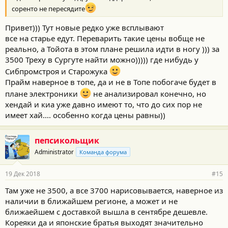
соренто не пересядите
Привет))) Тут новые редко уже всплывают
все на старье едут. Переварить такие цены вобще не
реально, а Тойота в этом плане решила идти в ногу ))) за
3500 Треху в Сургуте найти можно))))) где нибудь у
Сибпромстроя и Старожука
Прайм наверное в топе, да и не в Топе побогаче будет в
плане электроники
не анализировал конечно, но
хендай и киа уже давно имеют то, что до сих пор не
имеет хай.... особенно когда цены равны))
пепсикольщик
Administrator
Команда форума
19 Дек 2018
#15
Там уже не 3500, а все 3700 нарисовывается, наверное из
наличии в ближайшем регионе, а может и не
ближаейшем с доставкой вышла в сентябре дешевле.
Кореяки да и японские братья выходят значительно