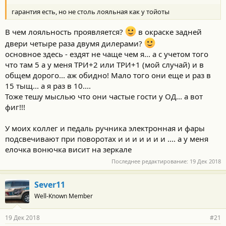
гарантия есть, но не столь лояльная как у тойоты
В чем лояльность проявляется?
в окраске задней
двери четыре раза двумя дилерами?
основное здесь - ездят не чаще чем я... а с учетом того
что там 5 а у меня ТРИ+2 или ТРИ+1 (мой случай) и в
общем дорого... аж обидно! Мало того они еще и раз в
15 тыщ... а я раз в 10....
Тоже тешу мыслью что они частые гости у ОД... а вот
фиг!!!
У моих коллег и педаль ручника электронная и фары
подсвечивают при поворотах и и и и и и и .... а у меня
елочка вонючка висит на зеркале
Последнее редактирование:
19 Дек 2018
Sever11
Well-Known Member
19 Дек 2018
#21