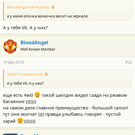
BloodAngel написал(а):
а у меня елочка вонючка висит на зеркале
А у тебя V6. А у них?
BloodAngel
Well-Known Member
19 Дек 2018
#22
Sever11 написал(а):
А у тебя V6. А у них?
еще есть 4wd
такой шилдик видел сзади на ржавом
багажние )))))))
на самом деле главное преимущество - большой салон!
тут они молчат )))) правда улыбаясь говорят - пустой
сарай
))))))))