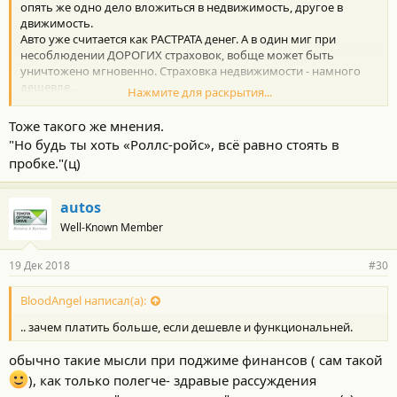
опять же одно дело вложиться в недвижимость, другое в
движимость.
Авто уже считается как РАСТРАТА денег. А в один миг при
несоблюдении ДОРОГИХ страховок, вобще может быть
уничтожено мгновенно. Страховка недвижимости - намного
дешевле.
Нажмите для раскрытия...
Авто детям достанется как хлам однозначно, к их росту... а
стены над головой в труху не так быстро превратятся.
Тоже такого же мнения.
Ну и в заключении... если на авто только ездить, то зачем
"Но будь ты хоть «Роллс-ройс», всё равно стоять в
платить больше? Тем более что можно ехать и "даже звонить"
пробке."(ц)
за гораздо меньшие деньги.
Кстати, кто имеет айфон и кто имеет ведроид... аналог
проблемы Тойота Киа/Хендай... зачем платить больше, если
autos
дешевле и функциональней.
Well-Known Member
19 Дек 2018
#30
BloodAngel написал(а):
.. зачем платить больше, если дешевле и функциональней.
обычно такие мысли при поджиме финансов ( сам такой
), как только полегче- здравые рассуждения