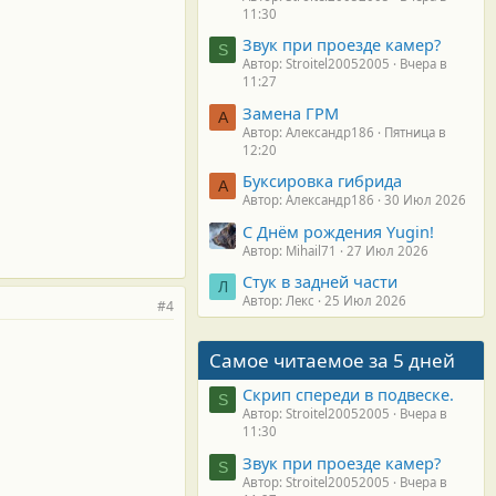
11:30
Звук при проезде камер?
S
Автор: Stroitel20052005
Вчера в
11:27
Замена ГРМ
А
Автор: Александр186
Пятница в
12:20
Буксировка гибрида
А
Автор: Александр186
30 Июл 2026
С Днём рождения Yugin!
Автор: Mihail71
27 Июл 2026
Стук в задней части
Л
Автор: Лекс
25 Июл 2026
#4
Самое читаемое за 5 дней
Скрип спереди в подвеске.
S
Автор: Stroitel20052005
Вчера в
11:30
Звук при проезде камер?
S
Автор: Stroitel20052005
Вчера в