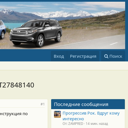
Вход
Регистрация
Поиск
PT27848140
Последние сообщения
#1
Прогрессив Рок. Вдруг кому
нструкция по
интересно
От: ZAMPRED
14 мин. назад