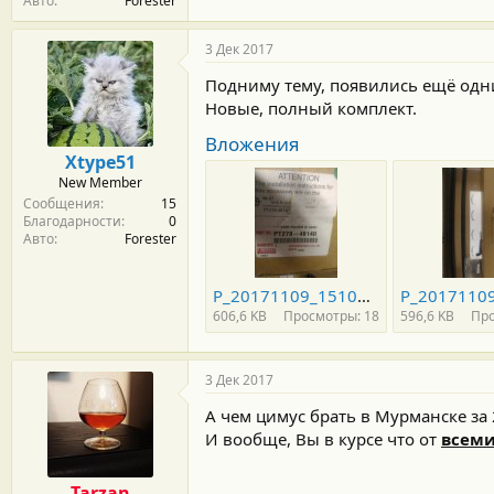
Авто
Forester
3 Дек 2017
Подниму тему, появились ещё одни
Новые, полный комплект.
Вложения
Xtype51
New Member
Сообщения
15
Благодарности
0
Авто
Forester
P_20171109_151019.jpg
606,6 KB
Просмотры: 18
596,6 KB
Про
3 Дек 2017
А чем цимус брать в Мурманске за 
И вообще, Вы в курсе что от
всеми
Tarzan