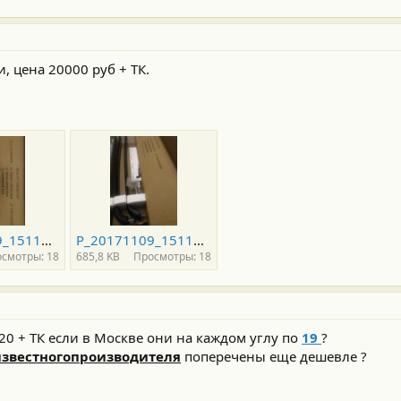
, цена 20000 руб + ТК.
P_20171109_151126.jpg
P_20171109_151138.jpg
смотры: 18
685,8 KB
Просмотры: 18
20 + ТК если в Москве они на каждом углу по
19
?
звестногопроизводителя
поперечены еще дешевле ?