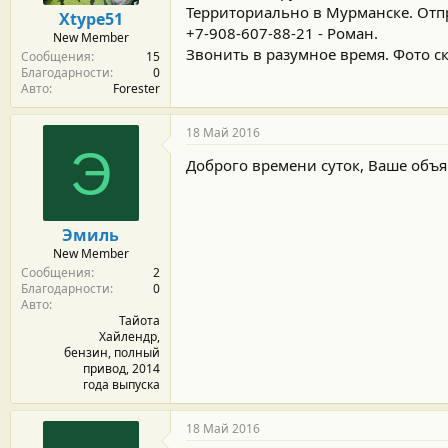
м
а
Территориально в Мурманске. Отпр
Xtype51
ы
л
+7-908-607-88-21 - Роман.
New Member
а
Звонить в разумное время. Фото ск
Сообщения
15
Благодарности
0
Авто
Forester
18 Май 2016
Э
Доброго времени суток, Ваше объ
Эмиль
New Member
Сообщения
2
Благодарности
0
Авто
Тайота
Хайлендр,
бензин, полный
привод, 2014
года выпуска
18 Май 2016