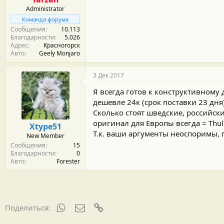
Administrator
Команда форума
Сообщения
10.113
Благодарности
5.026
Адрес
Красногорск
Авто
Geely Monjaro
3 Дек 2017
Я всегда готов к конструктивному 
дешевле 24к (срок поставки 23 дня)
Сколько стоят шведские, российские
оригинал для Европы всегда = Thul
Xtype51
Т.к. ваши аргументы неоспоримы, пу
New Member
Сообщения
15
Благодарности
0
Авто
Forester
WhatsApp
Электронная почта
Ссылка
Поделиться: