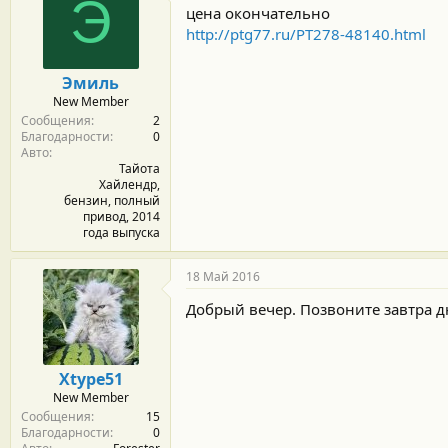
Э
цена окончательно
http://ptg77.ru/PT278-48140.html
Эмиль
New Member
Сообщения
2
Благодарности
0
Авто
Тайота
Хайлендр,
бензин, полный
привод, 2014
года выпуска
18 Май 2016
Добрый вечер. Позвоните завтра дн
Xtype51
New Member
Сообщения
15
Благодарности
0