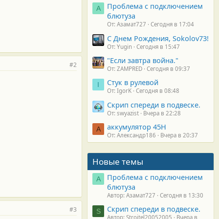
Проблема с подключением
А
блютуза
От: Азамат727
Сегодня в 17:04
С Днем Рождения, Sokolov73!
От: Yugin
Сегодня в 15:47
"Если завтра война."
#2
От: ZAMPRED
Сегодня в 09:37
Стук в рулевой
I
От: IgorK
Сегодня в 08:48
Скрип спереди в подвеске.
От: swyazist
Вчера в 22:28
аккумулятор 45H
А
От: Александр186
Вчера в 20:37
Новые темы
Проблема с подключением
А
блютуза
Автор: Азамат727
Сегодня в 13:30
Скрип спереди в подвеске.
#3
S
Автор: Stroitel20052005
Вчера в