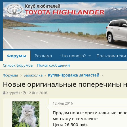
Форумы
Реклама
Что нового?
Пользователи
Список форумов
Поиск сообщений
Форумы
Барахолка
Купля-Продажа Запчастей
Новые оригинальные поперечины на 
А
Д
Xtype51
12 Янв 2016
в
а
т
т
12 Янв 2016
о
а
Продам новые оригинальные попере
р
н
т
а
монтажу в комплекте.
е
ч
Цена 26 500 руб.