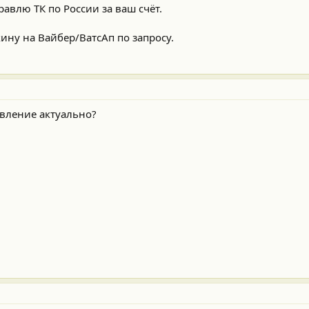
авлю ТК по России за ваш счёт.
ину на Вайбер/ВатсАп по запросу.
явление актуально?