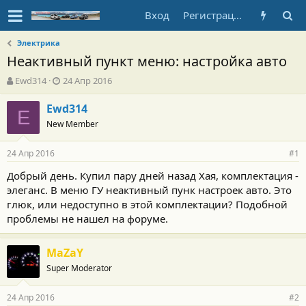
Вход
Регистрация
Электрика
Неактивный пункт меню: настройка авто
А
Д
Ewd314
24 Апр 2016
в
а
т
т
Ewd314
E
о
а
New Member
р
н
т
а
24 Апр 2016
е
ч
#1
м
а
Добрый день. Купил пару дней назад Хая, комплектация -
ы
л
элеганс. В меню ГУ неактивный пунк настроек авто. Это
а
глюк, или недоступно в этой комплектации? Подобной
проблемы не нашел на форуме.
MaZaY
Super Moderator
24 Апр 2016
#2