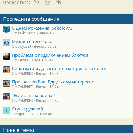
WhatsApp
Электронная почта
Ссылка
Поделиться:
Последние сообщения
С Днем Рождения, Sokolov73!
От: sakh_patrol
Вчера в 23:31
Музыка с телефона
От: swyazist
Вчера в 22:03
Проблема с подключением блютуза
От: Tarzan
Вчера в 20:47
Кинотеатр и др... кто что смотрел и как оно.
От: ZAMPRED
Вчера в 18:48
Прогрессив Рок. Вдруг кому интересно
От: ZAMPRED
Вчера в 18:24
"Если завтра война."
От: ZAMPRED
Вчера в 09:37
Стук в рулевой
I
От: IgorK
Вчера в 08:48
Новые темы