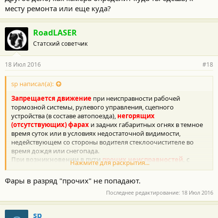
месту ремонта или еще куда?
RoadLASER
Статский советчик
18 Июл 2016
#18
sp написал(а):
Запрещается движение
при неисправности рабочей
тормозной системы, рулевого управления, сцепного
устройства (в составе автопоезда),
негорящих
(отсутствующих) фарах
и задних габаритных огнях в темное
время суток или в условиях недостаточной видимости,
недействующем со стороны водителя стеклоочистителе во
время дождя или снегопада.
При возникновении в пути
прочих неисправностей
, с
Нажмите для раскрытия...
которыми приложением к Основным положениям
запрещена эксплуатация транспортных средств, водитель
Фары в разряд "прочих" не попадают.
должен устранить их, а если это невозможно, то он может
Последнее редактирование:
18 Июл 2016
следовать к месту стоянки или ремонта с соблюдением
необходимых мер предосторожности.
sp