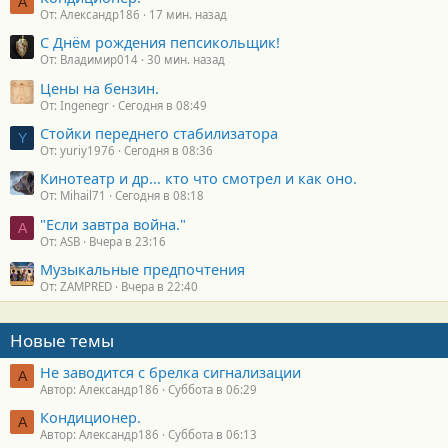
А
От: Александр186
17 мин. назад
С Днём рождения пепсикольщик!
От: Владимир014
30 мин. назад
Цены на бензин.
От: Ingenegr
Сегодня в 08:49
Стойки переднего стабилизатора
Y
От: yuriy1976
Сегодня в 08:36
Кинотеатр и др... кто что смотрел и как оно.
От: Mihail71
Сегодня в 08:18
"Если завтра война."
A
От: ASB
Вчера в 23:16
Музыкальные предпочтения
От: ZAMPRED
Вчера в 22:40
Новые темы
Не заводится с брелка сигнализации
А
Автор: Александр186
Суббота в 06:29
Кондиционер.
А
Автор: Александр186
Суббота в 06:13