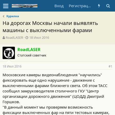
Вход
Регистрация
Курилка
На дорогах Москвы начали выявлять
машины с выключенными фарами
А
Д
RoadLASER
18 Июл 2016
в
а
т
т
RoadLASER
о
а
Статский советчик
р
н
т
а
е
ч
18 Июл 2016
#1
м
а
ы
л
Московские камеры видеонаблюдения "научились"
а
фиксировать еще одно нарушение - движение с
выключенными фарами ближнего света. Об этом ТАСС
сообщил замруководителя столичного ГКУ "Центр
организации дорожного движения" (ЦОДД) Дмитрий
Горшков.
"В данный момент мы проверяем возможность
фиксации выключенных фар на пяти тестовых камерах,