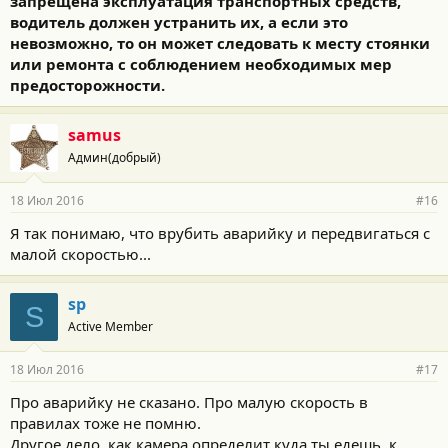
запрещена эксплуатация транспортных средств,
водитель должен устранить их, а если это
невозможно, то он может следовать к месту стоянки
или ремонта с соблюдением необходимых мер
предосторожности.
samus
Админ(добрый)
18 Июл 2016
#16
Я так понимаю, что врубить аварийку и передвигаться с
малой скоростью...
sp
S
Active Member
18 Июл 2016
#17
Про аварийку не сказано. Про малую скорость в
правилах тоже не помню.
Другое дело, как камера определит куда ты едешь, к