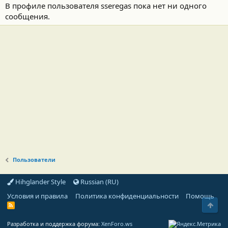
В профиле пользователя sseregas пока нет ни одного
сообщения.
Пользователи
Hihglander Style
Russian (RU)
Условия и правила
Политика конфиденциальности
Помощь
Свер
R
S
S
Разработка и поддержка форума:
XenForo.ws