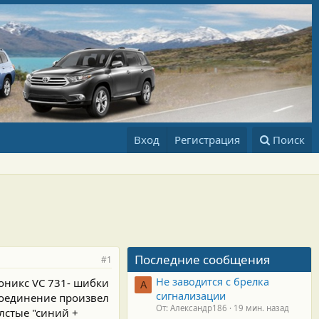
Вход
Регистрация
Поиск
Последние сообщения
#1
Не заводится с брелка
оникс VC 731- шибки
А
сигнализации
соединение произвел
От: Александр186
19 мин. назад
лстые "синий +