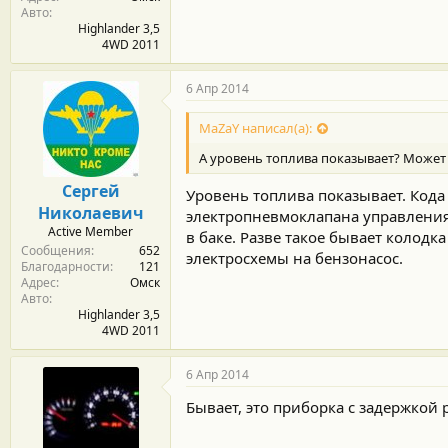
Авто
Highlander 3,5
4WD 2011
6 Апр 2014
MaZaY написал(а):
А уровень топлива показывает? Может 
Сергей
Уровень топлива показывает. Кода
Николаевич
электропневмоклапана управления
Active Member
в баке. Разве такое бывает колодк
Сообщения
652
электросхемы на бензонасос.
Благодарности
121
Адрес
Омск
Авто
Highlander 3,5
4WD 2011
6 Апр 2014
Бывает, это приборка с задержкой 