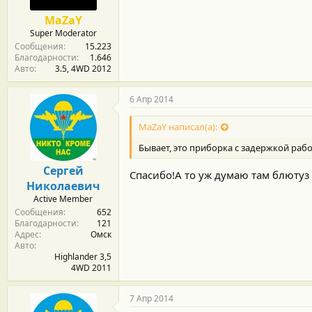
MaZaY
Super Moderator
Сообщения
15.223
Благодарности
1.646
Авто
3.5, 4WD 2012
6 Апр 2014
MaZaY написал(а):
Бывает, это приборка с задержкой рабо
Сергей
Спасибо!А то уж думаю там блютуз 
Николаевич
Active Member
Сообщения
652
Благодарности
121
Адрес
Омск
Авто
Highlander 3,5
4WD 2011
7 Апр 2014