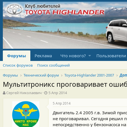
Форумы
Реклама
Что нового?
Пользователи
Список форумов
Поиск сообщений
Форумы
Технический форум
Toyota-Highlander 2001-2007
Доп
Мультитроникс проговаривает ошиб
А
Д
Сергей Николаевич
5 Апр 2014
в
а
т
т
5 Апр 2014
о
а
Двигатель 2.4 2005 г.в. Зимой пр
р
н
т
а
не проговаривал. Сегодня решил п
е
ч
непосредственно у бензонасоса на