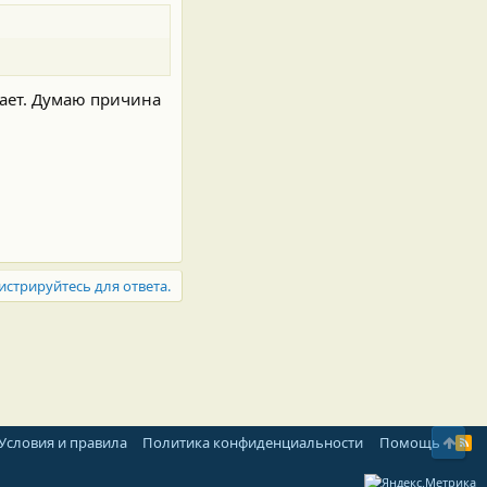
ает. Думаю причина
истрируйтесь для ответа.
Свер
Условия и правила
Политика конфиденциальности
Помощь
R
S
S