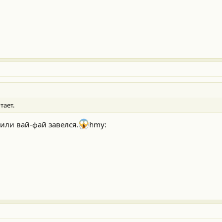
тает.
или вай-фай завелся.
hmy: