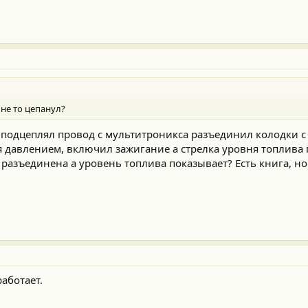
не то цепанул?
 подцеплял провод с мультитроникса разъединил колодки с
 давлением, включил зажигание а стрелка уровня топлива 
а разъединена а уровень топлива показывает? Есть книга, н
работает.