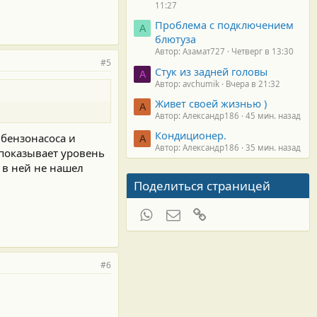
11:27
Проблема с подключением
А
блютуза
Автор: Азамат727
Четверг в 13:30
#5
Стук из задней головы
A
Автор: avchumik
Вчера в 21:32
Живет своей жизнью )
А
Автор: Александр186
45 мин. назад
Кондиционер.
 бензонасоса и
А
Автор: Александр186
35 мин. назад
показывает уровень
о в ней не нашел
Поделиться страницей
WhatsApp
Электронная почта
Ссылка
#6