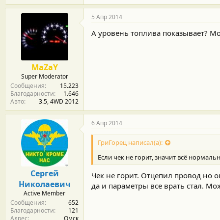
5 Апр 2014
А уровень топлива показывает? Мо
MaZaY
Super Moderator
Сообщения
15.223
Благодарности
1.646
Авто
3.5, 4WD 2012
6 Апр 2014
ГриГорец написал(а):
Если чек не горит, значит всё нормальн
Сергей
Чек не горит. Отцепил провод но 
Николаевич
да и параметры все врать стал. Мо
Active Member
Сообщения
652
Благодарности
121
Адрес
Омск