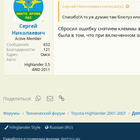
Сергей Николаевич написал(а):
Спасибо!А то уж думаю там блютуз или
Сергей
Сбросил ошибку снятием клеммы а
Николаевич
была в том, что при включенном 
Active Member
Сообщения
652
Благодарности
121
Адрес
Омск
Авто
Highlander 3,5
4WD 2011
WhatsApp
Электронная почта
Ссылка
Поделиться:
Форумы
Технический форум
Toyota-Highlander 2001-2007
Доп
Hihglander Style
Russian (RU)
Разработка и поддержка форума:
XenForo.ws