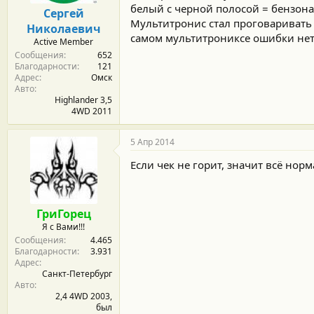
м
а
белый с черной полосой = бензона
Сергей
ы
л
Мультитронис стал проговаривать 
Николаевич
а
самом мультитрониксе ошибки нет,
Active Member
Сообщения
652
Благодарности
121
Адрес
Омск
Авто
Highlander 3,5
4WD 2011
5 Апр 2014
Если чек не горит, значит всё нор
ГриГорец
Я с Вами!!!
Сообщения
4.465
Благодарности
3.931
Адрес
Санкт-Петербург
Авто
2,4 4WD 2003,
был