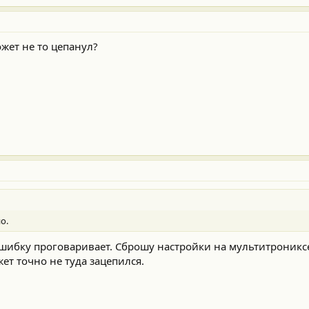
жет не то цепанул?
о.
ошибку проговаривает. Сброшу настройки на мультитрониксе
жет точно не туда зацепился.