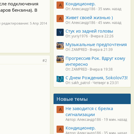
осле подключения
Кондиционер.
А
От: Александр186
35 мин. назад
аров бензина). В
Живет своей жизнью )
А
От: Александр186
45 мин. назад
е редактирование:
5 Апр 2014
Стук из задней головы
Y
От: yuriy1976
Вчера в 22:26
Музыкальные предпочтения
От: ZAMPRED
Вчера в 21:39
Прогрессив Рок. Вдруг кому
#2
интересно
От: ZAMPRED
Вчера в 19:38
С Днем Рождения, Sokolov73!
От: sakh_patrol
Четверг в 23:31
Новые темы
Не заводится с брелка
А
сигнализации
Автор: Александр186
19 мин. назад
Кондиционер.
А
Автор: Александр186
35 мин. назад