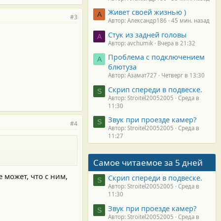
Живет своей жизнью )
А
#3
Автор: Александр186
45 мин. назад
Стук из задней головы
A
Автор: avchumik
Вчера в 21:32
Проблема с подключением
А
блютуза
Автор: Азамат727
Четверг в 13:30
Скрип спереди в подвеске.
S
Автор: Stroitel20052005
Среда в
11:30
Звук при проезде камер?
S
#4
Автор: Stroitel20052005
Среда в
11:27
Самое читаемое за 5 дней
 может, что с ним,
Скрип спереди в подвеске.
S
Автор: Stroitel20052005
Среда в
11:30
Звук при проезде камер?
S
Автор: Stroitel20052005
Среда в