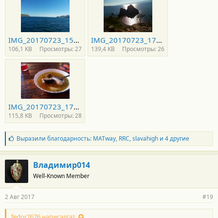
IMG_20170723_154951-800x600.jpg
IMG_20170723_175722-800x600.jpg
106,1 KB
Просмотры: 27
139,4 KB
Просмотры: 26
IMG_20170723_172115-800x600.jpg
115,8 KB
Просмотры: 28
Б
Выразили благодарность:
MATway
,
RRC
,
slavahigh
и 4 другие
л
а
г
Владимир014
о
Well-Known Member
д
а
р
2 Авг 2017
#19
н
о
с
fedor7676 написал(а):