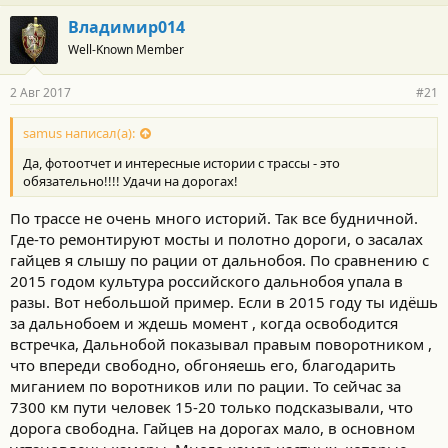
а
г
Владимир014
о
Well-Known Member
д
а
р
2 Авг 2017
#21
н
о
с
samus написал(а):
т
Да, фотоотчет и интересные истории с трассы - это
и
:
обязательно!!!! Удачи на дорогах!
По трассе не очень много историй. Так все будничной.
Где-то ремонтируют мосты и полотно дороги, о засалах
гайцев я слышу по рации от дальнобоя. По сравнению с
2015 годом культура российского дальнобоя упала в
разы. Вот небольшой пример. Если в 2015 году ты идёшь
за дальнобоем и ждешь момент , когда освободится
встречка, Дальнобой показывал правым поворотником ,
что впереди свободно, обгоняешь его, благодарить
миганием по воротников или по рации. То сейчас за
7300 км пути человек 15-20 только подсказывали, что
дорога свободна. Гайцев на дорогах мало, в основном