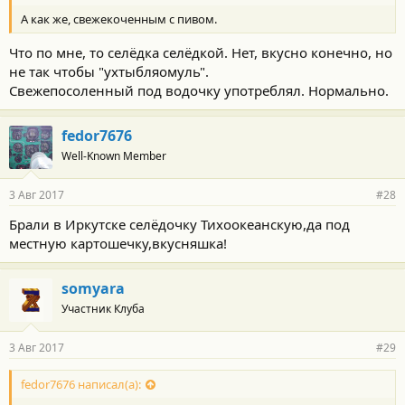
А как же, свежекоченным с пивом.
Что по мне, то селёдка селёдкой. Нет, вкусно конечно, но
не так чтобы "ухтыбляомуль".
Свежепосоленный под водочку употреблял. Нормально.
fedor7676
Well-Known Member
3 Авг 2017
#28
Брали в Иркутске селёдочку Тихоокеанскую,да под
местную картошечку,вкусняшка!
somyara
Участник Клуба
3 Авг 2017
#29
fedor7676 написал(а):