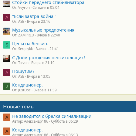
Стойки переднего стабилизатора
От: Veyron
Сегодня в 05:04
"Если завтра война."
A
От: ASB
Вчера в 23:16
Музыкальные предпочтения
От: ZAMPRED
Вчера в 22:40
Цены на бензин.
S
От: Sergeykk
Вчера в 21:41
С Днём рождения пепсикольщик!
От: Tarzan
Вчера в 21:10
Пошутим?
A
От: ASB
Вчера в 13:05
Кондиционер.
J
От: JustDoc
Вчера в 11:39
Новые темы
Не заводится с брелка сигнализации
А
Автор: Александр186
Суббота в 06:29
Кондиционер.
А
Автор: Александр186
Суббота в 06:13