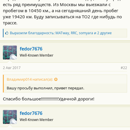
есть ряд преимуществ. Из Москвы мы выезжали с
пробегом в 10450 км., а на сегодняшний день пробег
уже 19420 км. Буду записываться на ТО2 где нибудь по
трассе.
Б
Выразили благодарность:
MATway
,
RRC
,
somyara
и 2 другие
л
а
г
fedor7676
о
Well-Known Member
д
а
р
2 Авг 2017
#22
н
о
с
Владимир014 написал(а):
т
Вашу просьбу выполнил, привет передал.
и
:
Спасибо большое!!!!!!!!!!!!!!!Удачной дороги!
fedor7676
Well-Known Member