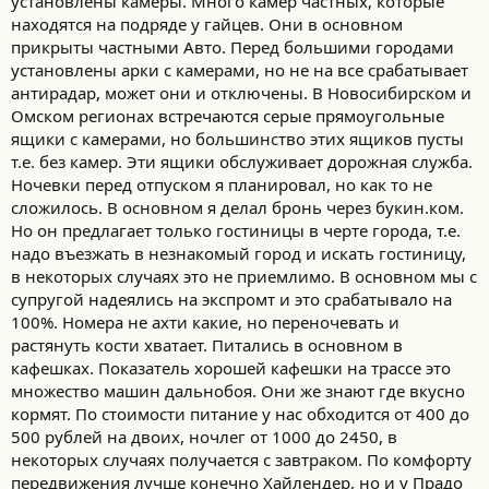
установлены камеры. Много камер частных, которые
находятся на подряде у гайцев. Они в основном
прикрыты частными Авто. Перед большими городами
установлены арки с камерами, но не на все срабатывает
антирадар, может они и отключены. В Новосибирском и
Омском регионах встречаются серые прямоугольные
ящики с камерами, но большинство этих ящиков пусты
т.е. без камер. Эти ящики обслуживает дорожная служба.
Ночевки перед отпуском я планировал, но как то не
сложилось. В основном я делал бронь через букин.ком.
Но он предлагает только гостиницы в черте города, т.е.
надо въезжать в незнакомый город и искать гостиницу,
в некоторых случаях это не приемлимо. В основном мы с
супругой надеялись на экспромт и это срабатывало на
100%. Номера не ахти какие, но переночевать и
растянуть кости хватает. Питались в основном в
кафешках. Показатель хорошей кафешки на трассе это
множество машин дальнобоя. Они же знают где вкусно
кормят. По стоимости питание у нас обходится от 400 до
500 рублей на двоих, ночлег от 1000 до 2450, в
некоторых случаях получается с завтраком. По комфорту
передвижения лучше конечно Хайлендер, но и у Прадо