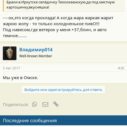
Брали в Иркутске селёдочку Тихоокеанскую,да под местную
картошечку,вкусняшка!
----ох,это когда прохлада! А когда жара жаркая жарит
жарою жопу - то только холодненькое пивО!!!
Под навесом,где ветерок у меня +37,блин, и авто
темное........
Владимир014
Well-Known Member
5 Авг 2017
#30
Мы уже в Омске.
Войдите или зарегистрируйтесь для ответа.
WhatsApp
Электронная почта
Ссылка
Поделиться:
Последние сообщения