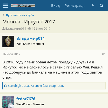
Вход
Регистрация
Путешествия клуба
Москва - Иркутск 2017
А
Д
Владимир014
16 Июл 2017
в
а
т
т
Владимир014
о
а
Well-Known Member
р
н
т
а
16 Июл 2017
е
ч
#1
м
а
В 2016 году планировал летом поездку к друзьям в
ы
л
Иркутск, но не сложилось в связи с гибелью Хая. Решил
а
что доберусь до Байкала на машине в этом году, завтра
старт.
Б
slavahigh
выразил свою благодарность
л
а
г
fedor7676
о
Well-Known Member
д