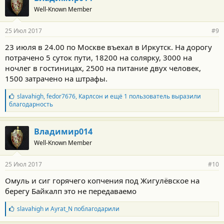
Well-Known Member
25 Июл 2017
#9
23 июля в 24.00 по Москве въехал в Иркутск. На дорогу
потрачено 5 суток пути, 18200 на солярку, 3000 на
ночлег в гостиницах, 2500 на питание двух человек,
1500 затрачено на штрафы.
Б
slavahigh
,
fedor7676
,
Карлсон
и ещё 1 пользователь выразили
л
благодарность
а
г
о
Владимир014
д
Well-Known Member
а
р
н
25 Июл 2017
#10
о
с
Омуль и сиг горячего копчения под Жигулёвское на
т
берегу Байкалп это не передаваемо
и
:
Б
slavahigh
и
Ayrat_N
поблагодарили
л