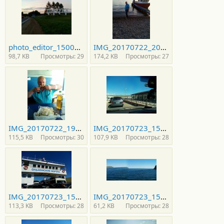
photo_editor_1500996230034-729x612.jpg
IMG_20170722_203206-600x800.jpg
98,7 KB
Просмотры: 29
174,2 KB
Просмотры: 27
IMG_20170722_194503-600x800.jpg
IMG_20170723_151203-800x600.jpg
115,5 KB
Просмотры: 30
107,9 KB
Просмотры: 28
IMG_20170723_154256-800x600.jpg
IMG_20170723_154733_1-800x344.jpg
113,3 KB
Просмотры: 28
61,2 KB
Просмотры: 28