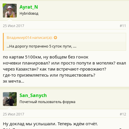
а
г
Ayrat_N
о
Hybridовод
д
а
р
25 Июл 2017
#11
н
о
с
Владимир014 написал(а):
т
...На дорогу потрачено 5 суток пути, ....
и
:
по картам 5100км, ну вобщем без гонок
ночевки планировал? или просто попути в мотелях? ехал
через Казахстан? как там встречают-провожают?
где-то приземляетесь или путешествовать?
эх мечта...
San_Sanych
Почетный пользователь форума
25 Июл 2017
#12
Ну доклад мы услышали. Теперь ждём отчёт.