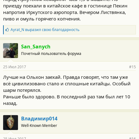
приезду поехали в китайское кафе в гостинице Пекин
напротив Иркутского аэропорта. Вечером Листвянка,
пиво и омуль горячего копчения.
Б
Ayrat_N
выразил свою благодарность
л
а
г
San_Sanych
о
Почетный пользователь форума
д
а
р
25 Июл 2017
#15
н
о
Лучше на Ольхон заехай. Правда говорят, что там уже
с
всё цивилизовано стало и сплошные китайцы. Особый
т
и
шарм потерялся.
:
Раньше было здорово. В последний раз там был лет 10
назад.
Владимир014
Well-Known Member
25 Июл 2017
#16