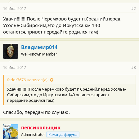
а
р
16 Июл 2017
#2
н
о
Удачи!!!!!!!!После Черемхово будет п.Средний,перед
с
Усолье-Сибирским,это до Иркутска км 140
т
и
останется,привет передайте,родился там)
:
Владимир014
Well-Known Member
16 Июл 2017
#3
fedor7676 написал(а):
Удачи!!!!!!!!После Черемхово будет п.Средний,перед Усолье-
Сибирским,это до Иркутска км 140 останется,привет
передайте,родился там)
Спасибо, передам по случаю.
пепсикольщик
Administrator
Команда форума