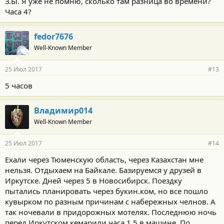
З.Ы. Я уже не помню, сколько там разница во времени?
Часа 4?
fedor7676
Well-Known Member
25 Июл 2017
#13
5 часов
Владимир014
Well-Known Member
25 Июл 2017
#14
Ехали через Тюменскую область, через Казахстан мне
нельзя. Отдыхаем на Байкале. Базируемся у друзей в
Иркутске. Дней через 5 в Новосибирск. Поездку
пытались планировать через букин.ком, но все пошло
кувырком по разным причинам с набережных челнов. А
так ночевали в придорожных мотелях. Последнюю ночь
перед Иркутском кемарили часа 1,5 в машине. По