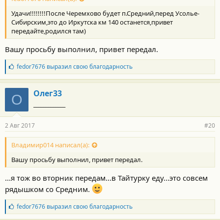
т
Удачи!!!!!!!!После Черемхово будет п.Средний,перед Усолье-
и
:
Сибирским,это до Иркутска км 140 останется,привет
передайте,родился там)
Вашу просьбу выполнил, привет передал.
Б
fedor7676
выразил свою благодарность
л
а
г
Олег33
О
о
_____________
д
а
р
2 Авг 2017
#20
н
о
с
Владимир014 написал(а):
т
Вашу просьбу выполнил, привет передал.
и
:
...я тож во вторник передам...в Тайтурку еду...это совсем
рядышком со Средним.
Б
fedor7676
выразил свою благодарность
л