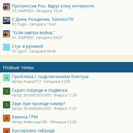
Прогрессив Рок. Вдруг кому интересно
От: ZAMPRED
Сегодня в 18:24
С Днем Рождения, Sokolov73!
От: Yugin
Сегодня в 15:47
"Если завтра война."
От: ZAMPRED
Сегодня в 09:37
Стук в рулевой
I
От: IgorK
Сегодня в 08:48
Новые темы
Проблема с подключением блютуза
А
Автор: Азамат727
Сегодня в 13:30
Скрип спереди в подвеске.
S
Автор: Stroitel20052005
Вчера в 11:30
Звук при проезде камер?
S
Автор: Stroitel20052005
Вчера в 11:27
Замена ГРМ
А
Автор: Александр186
Пятница в 12:20
Буксировка гибрида
А