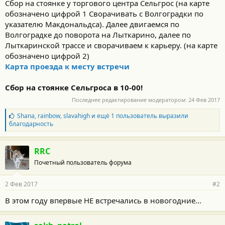
Сбор на стоянке у торгового центра Сельгрос (на карте
обозначено цифрой 1 Сворачивать с Волгоградки по
указателю Макдональдса). Далее двигаемся по
Волгоградке до поворота на Лыткарино, далее по
Лыткаринской трассе и сворачиваем к карьеру. (на карте
обозначено цифрой 2)
Карта проезда к месту встречи
Сбор на стоянке Сельгроса в 10-00!
Последнее редактирование модератором:
24 Фев 2017
Б
Shana
,
rainbow
,
slavahigh
и ещё 1 пользователь выразили
л
благодарность
а
г
о
RRC
д
Почетный пользователь форума
а
р
н
2 Фев 2017
#2
о
с
В этом году впервые НЕ встречались в новогодние...
т
и
: