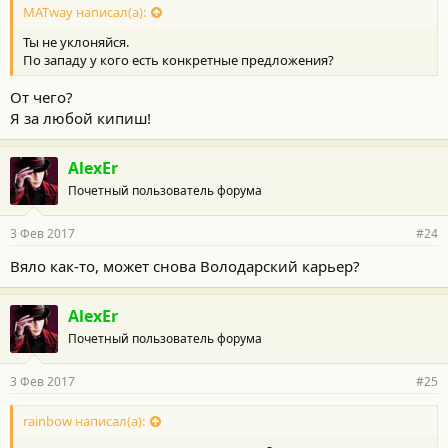
MATway написал(а):
Ты не уклоняйся.
По западу у кого есть конкретные предложения?
От чего?
Я за любой кипиш!
AlexEr
Почетный пользователь форума
3 Фев 2017
#24
Вяло как-то, может снова Володарский карьер?
AlexEr
Почетный пользователь форума
3 Фев 2017
#25
rainbow написал(а):