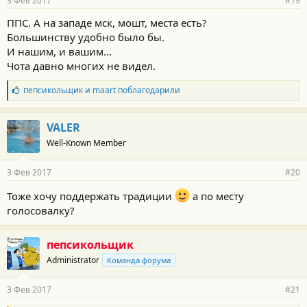
3 Фев 2017
#19
ППС. А на западе мск, мошт, места есть?
Большинству удобно было бы.
И нашим, и вашим...
Чота давно многих не видел.
Б
пепсикольщик
и
maart
поблагодарили
л
а
г
VALER
о
Well-Known Member
д
а
р
3 Фев 2017
#20
н
о
Тоже хочу поддержать традиции
а по месту
с
голосовалку?
т
и
:
пепсикольщик
Administrator
Команда форума
3 Фев 2017
#21