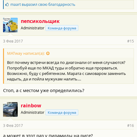
Б
maart
выразил свою благодарность
л
а
г
пепсикольщик
о
Administrator
Команда форума
д
а
р
3 Фев 2017
#15
н
о
с
MATway написал(а):
т
Вот почему встречи всегда по диагонали от меня случаются?
и
:
Попробуй еще по МКАД туды и обратно еще прорваться.
Возможно, буду с ребятенком. Марата с самоваром заменить
надыть, да и пойла мужукам налить....
Стоп, а с местом уже определились?
rainbow
Administrator
Команда форума
3 Фев 2017
#16
а может в этот раз у пирамиды на риге?