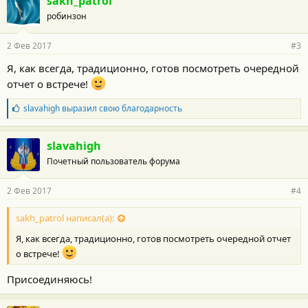
sakh_patrol
робинзон
2 Фев 2017
#3
Я, как всегда, традиционно, готов посмотреть очередной
отчет о встрече!
Б
slavahigh
выразил свою благодарность
л
а
г
slavahigh
о
Почетный пользователь форума
д
а
р
2 Фев 2017
#4
н
о
с
sakh_patrol написал(а):
т
Я, как всегда, традиционно, готов посмотреть очередной отчет
и
:
о встрече!
Присоединяюсь!