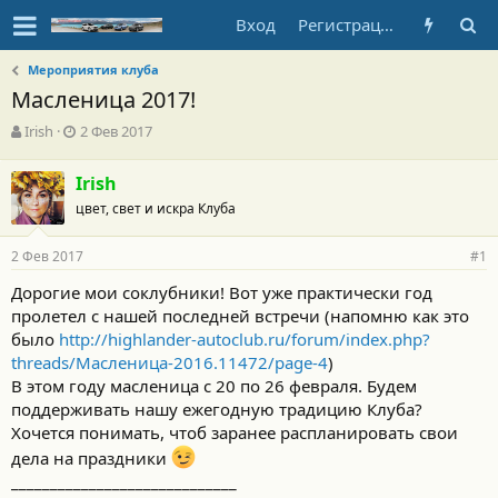
Вход
Регистрация
Мероприятия клуба
Масленица 2017!
А
Д
Irish
2 Фев 2017
в
а
т
т
Irish
о
а
цвет, свет и искра Клуба
р
н
т
а
е
ч
2 Фев 2017
#1
м
а
ы
л
Дорогие мои соклубники! Вот уже практически год
а
пролетел с нашей последней встречи (напомню как это
было
http://highlander-autoclub.ru/forum/index.php?
threads/Масленица-2016.11472/page-4
)
В этом году масленица с 20 по 26 февраля. Будем
поддерживать нашу ежегодную традицию Клуба?
Хочется понимать, чтоб заранее распланировать свои
дела на праздники
_____________________________