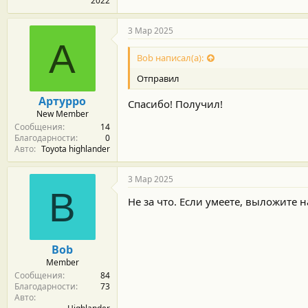
2022
3 Мар 2025
А
Bob написал(а):
Отправил
Артурро
Спасибо! Получил!
New Member
Сообщения
14
Благодарности
0
Авто
Toyota highlander
3 Мар 2025
B
Не за что. Если умеете, выложите
Bob
Member
Сообщения
84
Благодарности
73
Авто