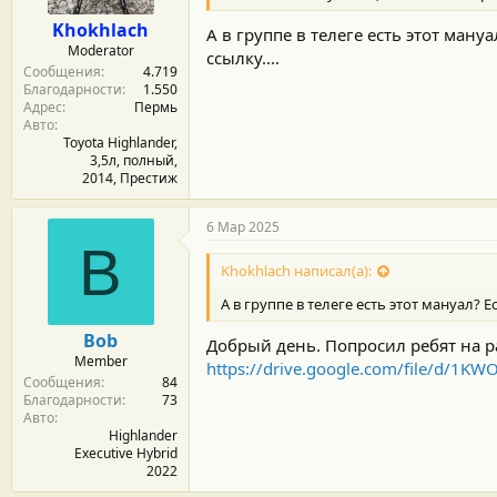
Khokhlach
А в группе в телеге есть этот ман
Moderator
ссылку....
Сообщения
4.719
Благодарности
1.550
Адрес
Пермь
Авто
Toyota Highlander,
3,5л, полный,
2014, Престиж
6 Мар 2025
B
Khokhlach написал(а):
А в группе в телеге есть этот мануал? 
Bob
Добрый день. Попросил ребят на р
Member
https://drive.google.com/file/d/1
Сообщения
84
Благодарности
73
Авто
Highlander
Executive Hybrid
2022