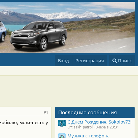
Вход
Регистрация
Поиск
Последние сообщения
#1
С Днем Рождения, Sokolov73!
мобилю, может есть у
От: sakh_patrol
Вчера в 23:31
Музыка с телефона