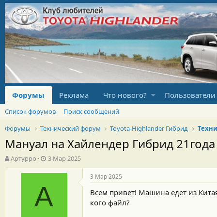
Форумы
Реклама
Что нового?
Пользователи
Список форумов
Поиск сообщений
Форумы
Технический форум
Toyota-Highlander Гибрид
Техни
Мануал на Хайлендер Гибрид 21года
А
Д
Артурро
3 Мар 2025
в
а
т
т
3 Мар 2025
о
а
А
Всем привет! Машина едет из Кита
р
н
т
а
кого файл?
е
ч