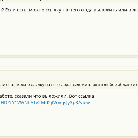
уал? Если есть, можно ссылку на него сюда выложить или в 
Если есть, можно ссылку на него сюда выложить или в любое облако и сю
аботе, сказали что выложили. Вот ссылка
KWOHDZrY1VWNhATv2Md2jlVoyqsJy3p3/view