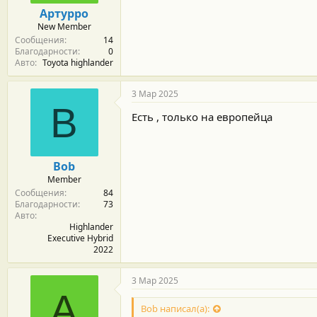
м
а
Артурро
ы
л
New Member
а
Сообщения
14
Благодарности
0
Авто
Toyota highlander
3 Мар 2025
B
Есть , только на европейца
Bob
Member
Сообщения
84
Благодарности
73
Авто
Highlander
Executive Hybrid
2022
3 Мар 2025
А
Bob написал(а):