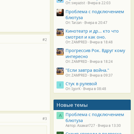
От: swyazist
Вчера в 22:03
Проблема с подключением
блютуза
От: Tarzan
Вчера в 20:47
Кинотеатр и др... кто что
смотрел и как оно.
#2
От: ZAMPRED
Вчера в 18:48
Прогрессив Рок. Вдруг кому
интересно
От: ZAMPRED
Вчера в 18:24
"Если завтра война."
От: ZAMPRED
Вчера в 09:37
Стук в рулевой
I
От: IgorK
Вчера в 08:48
Новые темы
Проблема с подключением
А
#3
блютуза
Автор: Азамат727
Вчера в 13:30
Скрип спереди в подвеске.