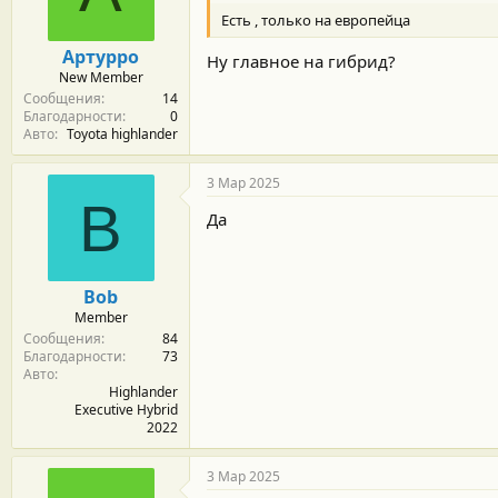
Есть , только на европейца
Артурро
Ну главное на гибрид?
New Member
Сообщения
14
Благодарности
0
Авто
Toyota highlander
3 Мар 2025
B
Да
Bob
Member
Сообщения
84
Благодарности
73
Авто
Highlander
Executive Hybrid
2022
3 Мар 2025