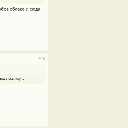
любое облако и сюда
#13
да ссылку....