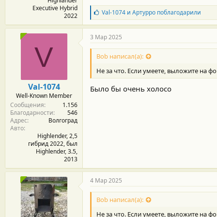
Highlander
Executive Hybrid
Б
Val-1074
и
Артурро
поблагодарили
2022
л
а
г
3 Мар 2025
о
V
д
Bob написал(а):
а
р
Не за что. Если умеете, выложите на 
н
о
Val-1074
Было бы очень холосо
с
Well-Known Member
т
Сообщения
1.156
и
Благодарности
546
:
Адрес
Волгоград
Авто
Highlender, 2,5
гибрид 2022, был
Highlender, 3.5,
2013
4 Мар 2025
Bob написал(а):
Не за что. Если умеете, выложите на 