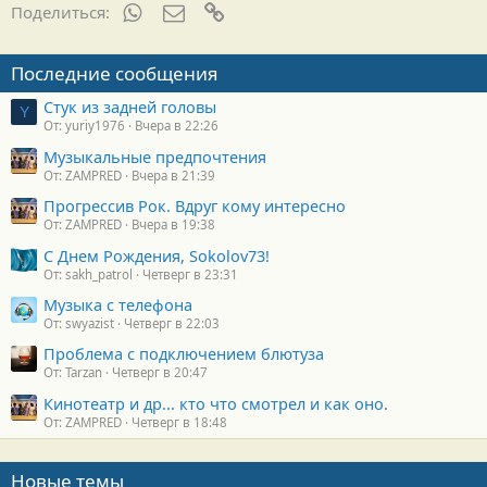
WhatsApp
Электронная почта
Ссылка
Поделиться:
Последние сообщения
Стук из задней головы
Y
От: yuriy1976
Вчера в 22:26
Музыкальные предпочтения
От: ZAMPRED
Вчера в 21:39
Прогрессив Рок. Вдруг кому интересно
От: ZAMPRED
Вчера в 19:38
С Днем Рождения, Sokolov73!
От: sakh_patrol
Четверг в 23:31
Музыка с телефона
От: swyazist
Четверг в 22:03
Проблема с подключением блютуза
От: Tarzan
Четверг в 20:47
Кинотеатр и др... кто что смотрел и как оно.
От: ZAMPRED
Четверг в 18:48
Новые темы