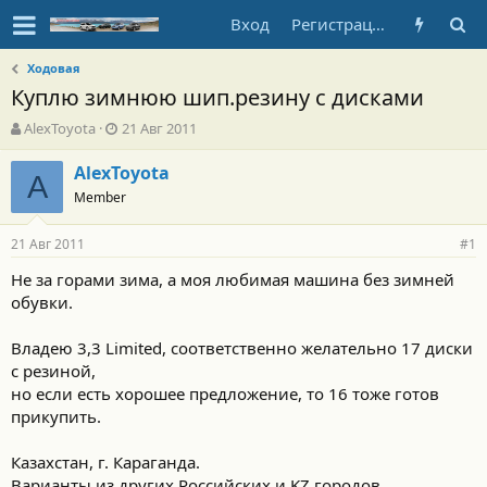
Вход
Регистрация
Ходовая
Куплю зимнюю шип.резину с дисками
А
Д
AlexToyota
21 Авг 2011
в
а
т
т
AlexToyota
A
о
а
Member
р
н
т
а
21 Авг 2011
е
ч
#1
м
а
Не за горами зима, а моя любимая машина без зимней
ы
л
обувки.
а
Владею 3,3 Limited, соответственно желательно 17 диски
с резиной,
но если есть хорошее предложение, то 16 тоже готов
прикупить.
Казахстан, г. Караганда.
Варианты из других Российских и KZ городов