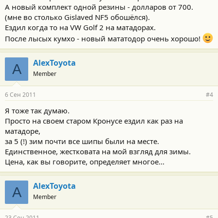
А новый комплект одной резины - долларов от 700.
(мне во столько Gislaved NF5 обошёлся).
Ездил когда то на VW Golf 2 на матадорах.
После лысых кумхо - новый мататодор очень хорошо!
AlexToyota
A
Member
6 Сен 2011
#4
Я тоже так думаю.
Просто на своем старом Кронусе ездил как раз на
матадоре,
за 5 (!) зим почти все шипы были на месте.
Единственное, жестковата на мой взгляд для зимы.
Цена, как вы говорите, определяет многое...
AlexToyota
A
Member
23 Сен 2011
#5