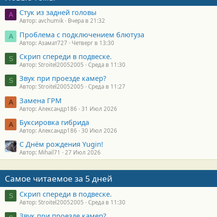
Стук из задней головы
A
Автор: avchumik
Вчера в 21:32
Проблема с подключением блютуза
А
Автор: Азамат727
Четверг в 13:30
Скрип спереди в подвеске.
S
Автор: Stroitel20052005
Среда в 11:30
Звук при проезде камер?
S
Автор: Stroitel20052005
Среда в 11:27
Замена ГРМ
А
Автор: Александр186
31 Июл 2026
Буксировка гибрида
А
Автор: Александр186
30 Июл 2026
С Днём рождения Yugin!
Автор: Mihail71
27 Июл 2026
Самое читаемое за 5 дней
Скрип спереди в подвеске.
S
Автор: Stroitel20052005
Среда в 11:30
Звук при проезде камер?