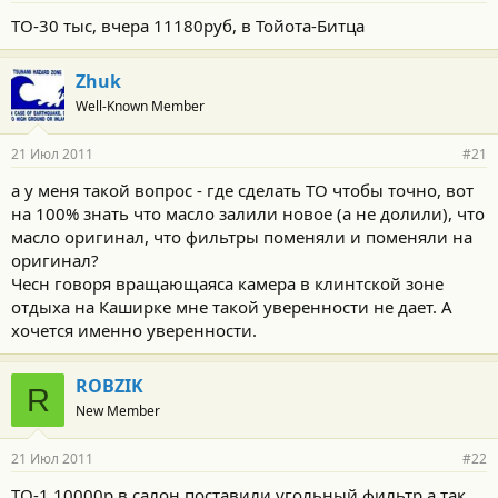
ТО-30 тыс, вчера 11180руб, в Тойота-Битца
Zhuk
Well-Known Member
21 Июл 2011
#21
а у меня такой вопрос - где сделать ТО чтобы точно, вот
на 100% знать что масло залили новое (а не долили), что
масло оригинал, что фильтры поменяли и поменяли на
оригинал?
Чесн говоря вращающаяса камера в клинтской зоне
отдыха на Каширке мне такой уверенности не дает. А
хочется именно уверенности.
ROBZIK
R
New Member
21 Июл 2011
#22
ТО-1,10000р.в салон поставили угольный фильтр,а так