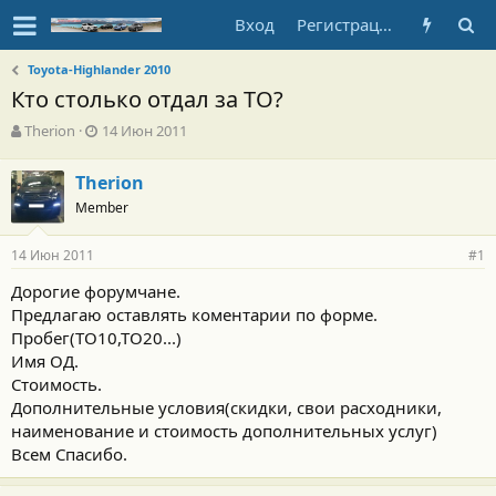
Вход
Регистрация
Toyota-Highlander 2010
Кто столько отдал за ТО?
А
Д
Therion
14 Июн 2011
в
а
т
т
Therion
о
а
Member
р
н
т
а
е
ч
14 Июн 2011
#1
м
а
ы
л
Дорогие форумчане.
а
Предлагаю оставлять коментарии по форме.
Пробег(ТО10,ТО20...)
Имя ОД.
Стоимость.
Дополнительные условия(скидки, свои расходники,
наименование и стоимость дополнительных услуг)
Всем Спасибо.