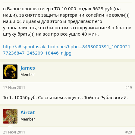
в Варне прошел вчера ТО 10 000. отдал 5628 руб (на
наши). за снятие защиты картера ни копейки не взяли)))
наши официалы для этого и предлагают его
устанавливать, что бы потом за откручивание 4-х болтов
штуку брать))) на все про все ушло 40 мин.
http://a6.sphotos.ak.fbcdn.net/hpho...8493000391_1000021
77236847_245209_18446_n.jpg
James
Member
17 Июл 2011
#19
То 1: 10050руб. Со снятием защиты, Тойота Рублевский.
Aircat
Member
21 Июл 2011
#20