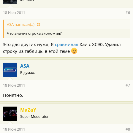
18 Июн 2011
#6
ASA написал(а):
Что значит строка экономия?
Это для других нужд. Я
сравнивал
Хай с ХС90. Удалил
строку из таблицы в этой теме
ASA
В думах.
18 Июн 2011
#7
Понятно.
MaZaY
Super Moderator
18 Июн 2011
#8