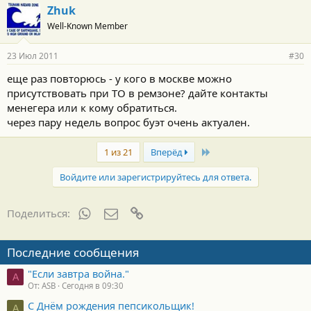
Zhuk
Well-Known Member
23 Июл 2011
#30
еще раз повторюсь - у кого в москве можно
присутствовать при ТО в ремзоне? дайте контакты
менегера или к кому обратиться.
через пару недель вопрос буэт очень актуален.
Last
1 из 21
Вперёд
Войдите или зарегистрируйтесь для ответа.
WhatsApp
Электронная почта
Ссылка
Поделиться:
Последние сообщения
"Если завтра война."
A
От: ASB
Сегодня в 09:30
С Днём рождения пепсикольщик!
А