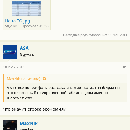
Цена ТО.jpg
58,2 KB
Просмотры: 963
Последнее редактирование:
18 Июн 2011
ASA
В думах.
18 Июн 2011
#5
MaxNik написал(а):
А мне все по телефону рассказали там же, когда я выбирал на
что пересесть. В прикрепленной таблице цены именно
Шереметьево.
Что значит строка экономия?
MaxNik
Member