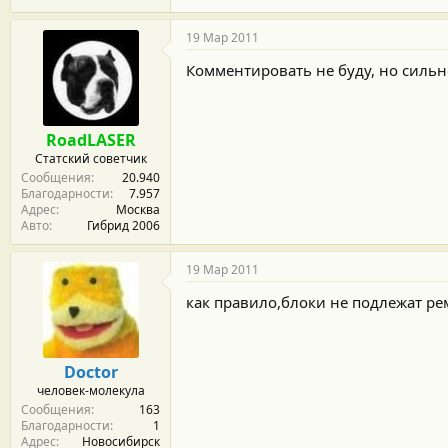
19 Мар 2011
Комментировать не буду, но сильн
RoadLASER
Статский советчик
Сообщения
20.940
Благодарности
7.957
Адрес
Москва
Авто
Гибрид 2006
19 Мар 2011
как правило,блоки не подлежат р
Doctor
человек-молекула
Сообщения
163
Благодарности
1
Адрес
Новосибирск