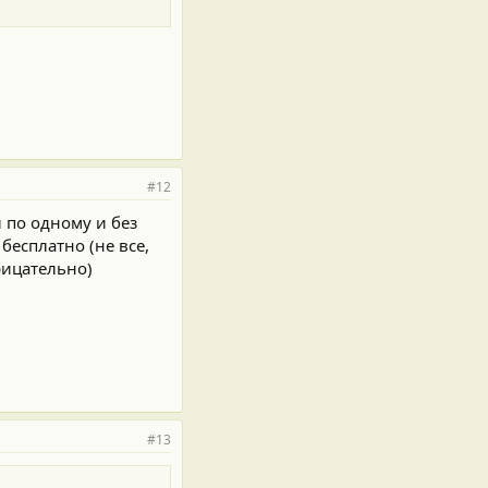
#12
 по одному и без
бесплатно (не все,
рицательно)
#13