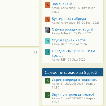
Замена ГРМ
А
Автор: Александр186
Пятница в
12:20
Буксировка гибрида
А
Автор: Александр186
30 Июл 2026
С Днём рождения Yugin!
Автор: Mihail71
27 Июл 2026
Стук в задней части
Л
Автор: Лекс
25 Июл 2026
Продольные рейлинги на
R
#3
крыше
Автор: RSP
24 Июл 2026
Самое читаемое за 5 дней
Скрип спереди в подвеске.
S
Автор: Stroitel20052005
Вчера в
11:30
Звук при проезде камер?
S
Автор: Stroitel20052005
Вчера в
11:27