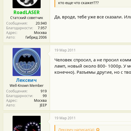
кто еще что скажет???
RoadLASER
Да, вроде, тебе уже все сказали. И
Статский советчик
Сообщения
20.940
Благодарности
7.957
Адрес
Москва
Авто
Гибрид 2006
19 Мар 2011
Человек спросил, а не просил комм
ламп, новый около 800- 1000р. У ме
конечно). Разъемы другие, но с тв
Лексеич
Well-Known Member
Сообщения
919
Благодарности
99
Адрес
Москва
Авто
JEEP
19 Мар 2011
Лексеич написал(а):