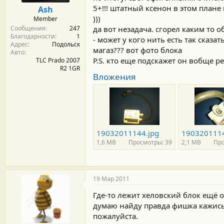
м
а
5+!!! штатный ксенон в этом плане 
Ash
ы
л
)))
Member
а
Сообщения
247
да вот незадача. сгорел каким то 
Благодарности
1
- может у кого нить есть так сказа
Адрес
Подольск
магаз??? вот фото блока
Авто
P.S. кто еще подскажет он вобще р
TLC Prado 2007
R2 1GR
Вложения
19032011144.jpg
1903201114
1,6 MB
Просмотры: 39
2,1 MB
Про
19 Мар 2011
Где-то лежит хеловский блок ещё о
думаю найду правда фишка кажись
пожалуйста.