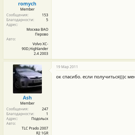
romych
Member
Сообщения
153
Благодарности
5
Адрес
Москва ВАО
Перово
Авто
Volvo XC-
90D,Highlander
2.4 2003
19 Мар 2011
ок спасибо. если получиться)))с ме
Ash
Member
Сообщения
247
Благодарности
1
Адрес
Подольск
Авто
TLC Prado 2007
R2 1GR