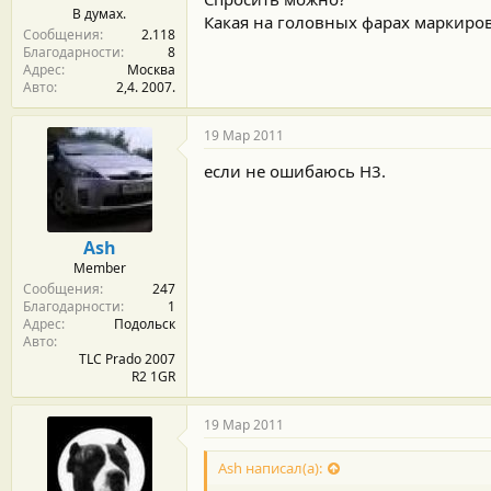
В думах.
Какая на головных фарах маркиро
Сообщения
2.118
Благодарности
8
Адрес
Москва
Авто
2,4. 2007.
19 Мар 2011
если не ошибаюсь Н3.
Ash
Member
Сообщения
247
Благодарности
1
Адрес
Подольск
Авто
TLC Prado 2007
R2 1GR
19 Мар 2011
Ash написал(а):