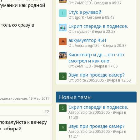
От: ZAMPRED
Сегодня в 09:37
 туманки как родной
Стук в рулевой
I
От: IgorK
Сегодня в 08:48
 только сразу в
Скрип спереди в подвеске.
От: swyazist
Вчера в 22:28
аккумулятор 45H
А
От: Александр186
Вчера в 20:37
Кинотеатр и др... кто что
смотрел и как оно.
От: ZAMPRED
Вчера в 17:03
Звук при проезде камер?
S
От: Stroitel20052005
Вчера в 12:53
Новые темы
редактирование:
19 Мар 2011
Скрип спереди в подвеске.
S
#2
Автор: Stroitel20052005
Вчера в
11:30
 пожалуйста к вечеру
Звук при проезде камер?
S
о забирай
Автор: Stroitel20052005
Вчера в
11:27