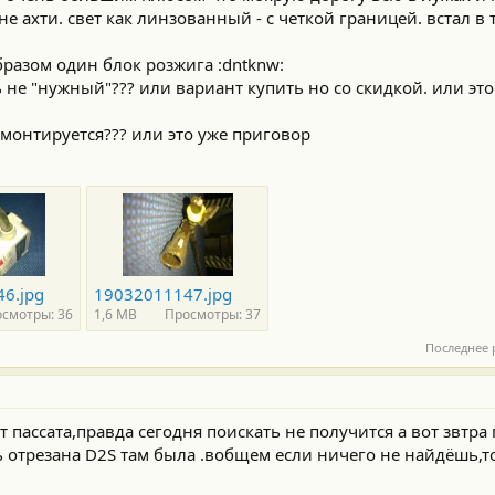
не ахти. свет как линзованный - с четкой границей. встал в
образом один блок розжига :dntknw:
ть не "нужный"??? или вариант купить но со скидкой. или это
емонтируется??? или это уже приговор
6.jpg
19032011147.jpg
смотры: 36
1,6 MB
Просмотры: 37
Последнее 
т пассата,правда сегодня поискать не получится а вот звтра
 отрезана D2S там была .вобщем если ничего не найдёшь,т