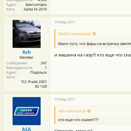
Адрес
Красногорск
Авто
Santa Fe 2019
19 Мар 2011
MaZaY написал(а):
Мало того, что фары на встречку светят
Ash
и машина на газу!!! кто еще что ск
Member
Сообщения
247
Благодарности
1
Адрес
Подольск
Авто
TLC Prado 2007
R2 1GR
19 Мар 2011
Ash написал(а):
кто еще что скажет???
ASA
Спросить можно?