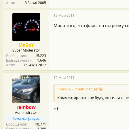
Авто
3,3 awd 2005
19 Мар 2011
Мало того, что фары на встречку св
MaZaY
Super Moderator
Сообщения
15.223
Благодарности
1.646
Авто
3.5, 4WD 2012
19 Мар 2011
RoadLASER написал(а):
Комментировать не буду, но сильно не
rainbow
+1
Administrator
Команда форума
Сообщения
10.771
Благодарности
4.389