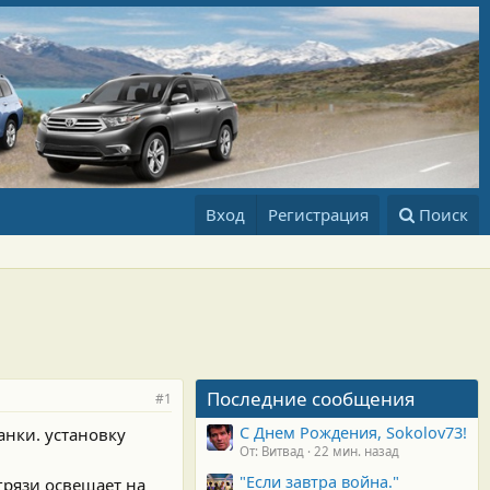
Вход
Регистрация
Поиск
Последние сообщения
#1
С Днем Рождения, Sokolov73!
анки. установку
От: Витвад
22 мин. назад
"Если завтра война."
грязи освещает на