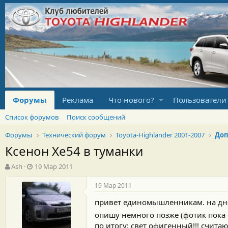
Форумы
Реклама
Что нового?
Пользователи
Список форумов
Поиск сообщений
Форумы
Технический форум
Toyota-Highlander 2001-2007
Доп
Ксенон Xe54 в туманки
А
Д
Ash
19 Мар 2011
в
а
т
т
19 Мар 2011
о
а
привет единомышленникам. на днях
р
н
т
а
опишу немного позже (фотик пока
е
ч
по итогу: свет офигенный!!! счит