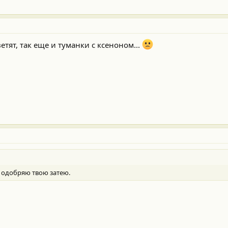
етят, так еще и туманки с ксеноном...
 одобряю твою затею.