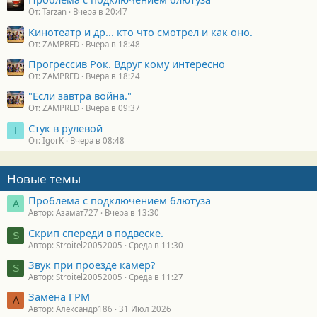
От: Tarzan
Вчера в 20:47
Кинотеатр и др... кто что смотрел и как оно.
От: ZAMPRED
Вчера в 18:48
Прогрессив Рок. Вдруг кому интересно
От: ZAMPRED
Вчера в 18:24
"Если завтра война."
От: ZAMPRED
Вчера в 09:37
Стук в рулевой
I
От: IgorK
Вчера в 08:48
Новые темы
Проблема с подключением блютуза
А
Автор: Азамат727
Вчера в 13:30
Скрип спереди в подвеске.
S
Автор: Stroitel20052005
Среда в 11:30
Звук при проезде камер?
S
Автор: Stroitel20052005
Среда в 11:27
Замена ГРМ
А
Автор: Александр186
31 Июл 2026