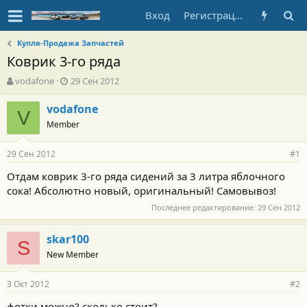
Вход
Регистрация
Купля-Продажа Запчастей
Коврик 3-го ряда
А
Д
vodafone
29 Сен 2012
в
а
т
т
vodafone
V
о
а
Member
р
н
т
а
29 Сен 2012
е
ч
#1
м
а
Отдам коврик 3-го ряда сидений за 3 литра яблочного
ы
л
сока! Абсолютно новый, оригинальный! Самовывоз!
а
Последнее редактирование:
29 Сен 2012
skar100
S
New Member
3 Окт 2012
#2
фотки можно? сколько стоит?