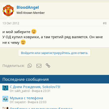
BloodAngel
Well-Known Member
13 Окт 2012
#8
и мой заберите
У ОД купил коврики, а там третий ряд валяется. Он мне
не к чему
Войдите или зарегистрируйтесь для ответа.
WhatsApp
Электронная почта
Ссылка
Поделиться:
Последние сообщения
С Днем Рождения, Sokolov73!
От: sakh_patrol
Вчера в 23:31
Музыка с телефона
От: swyazist
Вчера в 22:03
Проблема с подключением блютуза