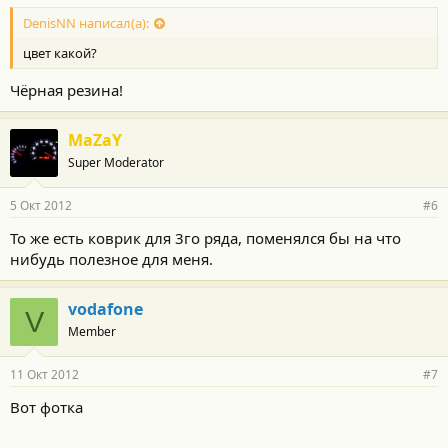
DenisNN написал(а):
цвет какой?
Чёрная резина!
MaZaY
Super Moderator
5 Окт 2012
#6
То же есть коврик для 3го ряда, поменялся бы на что
нибудь полезное для меня.
vodafone
V
Member
11 Окт 2012
#7
Вот фотка