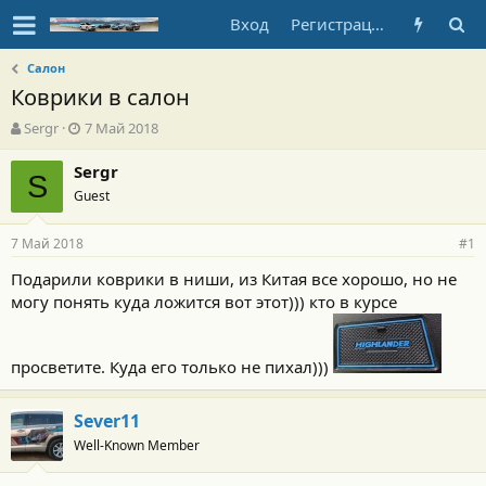
Вход
Регистрация
Салон
Коврики в салон
А
Д
Sergr
7 Май 2018
в
а
т
т
Sergr
S
о
а
Guest
р
н
т
а
7 Май 2018
е
ч
#1
м
а
Подарили коврики в ниши, из Китая все хорошо, но не
ы
л
могу понять куда ложится вот этот))) кто в курсе
а
просветите. Куда его только не пихал)))
Sever11
Well-Known Member