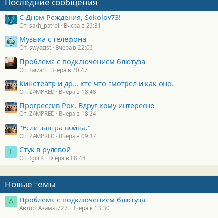
Последние сообщения
С Днем Рождения, Sokolov73!
От: sakh_patrol
Вчера в 23:31
Музыка с телефона
От: swyazist
Вчера в 22:03
Проблема с подключением блютуза
От: Tarzan
Вчера в 20:47
Кинотеатр и др... кто что смотрел и как оно.
От: ZAMPRED
Вчера в 18:48
Прогрессив Рок. Вдруг кому интересно
От: ZAMPRED
Вчера в 18:24
"Если завтра война."
От: ZAMPRED
Вчера в 09:37
Стук в рулевой
I
От: IgorK
Вчера в 08:48
Новые темы
Проблема с подключением блютуза
А
Автор: Азамат727
Вчера в 13:30