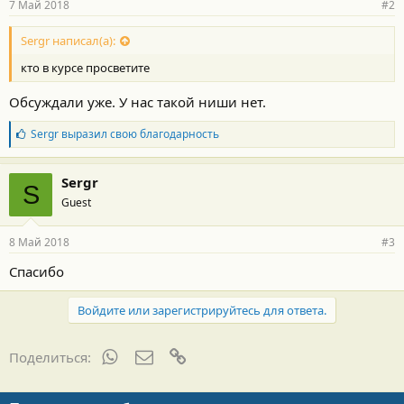
7 Май 2018
#2
Sergr написал(а):
кто в курсе просветите
Обсуждали уже. У нас такой ниши нет.
Б
Sergr
выразил свою благодарность
л
а
г
Sergr
S
о
Guest
д
а
р
8 Май 2018
#3
н
о
Спасибо
с
т
и
Войдите или зарегистрируйтесь для ответа.
:
WhatsApp
Электронная почта
Ссылка
Поделиться: