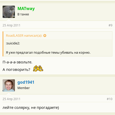
MATway
В танке
25 Апр 2011
#9
RoadLASER написал(а):
:suicide2:
Я уже предлагал подобные темы убивать на корню.
П-а-а-а-звольте.
А поговорить?
god1941
Member
25 Апр 2011
#10
лейте солярку, не прогадаете)