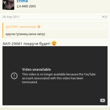
Efima
2,4 4WD 2005
26 Апр 2011
#25
god1941 написал(а):
круче гусениц ничо нету)
ЗИЛ-29061 покруче будет!