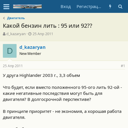
Вход
Регистрация
Двигатель
Какой бензин лить : 95 или 92??
А
Д
d_kazaryan
25 Апр 2011
в
а
т
т
d_kazaryan
о
D
а
New Member
р
н
т
а
е
ч
25 Апр 2011
#1
м
а
ы
л
У друга Highlander 2003 г., 3,3 объем
а
Что будет, если вместо положенного 95-ого лить 92-ой -
какие негативные последствия могут быть для
двигателя? В долгосрочной перспективе?
В принципе приоритет - не экономия, а хорошая работа
двигателя.