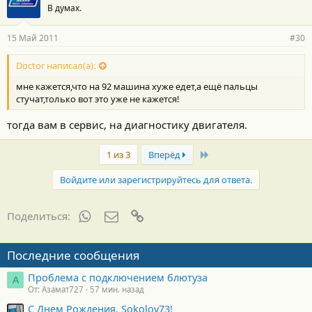
В думах.
15 Май 2011
#30
Doctor написал(а):
мне кажется,что на 92 машина хуже едет,а ещё пальцы
стучат,только вот это уже не кажется!
тогда вам в сервис, на диагностику двигателя.
Last
1 из 3
Вперёд
Войдите или зарегистрируйтесь для ответа.
WhatsApp
Электронная почта
Ссылка
Поделиться:
Последние сообщения
Проблема с подключением блютуза
А
От: Азамат727
57 мин. назад
С Днем Рождения, Sokolov73!