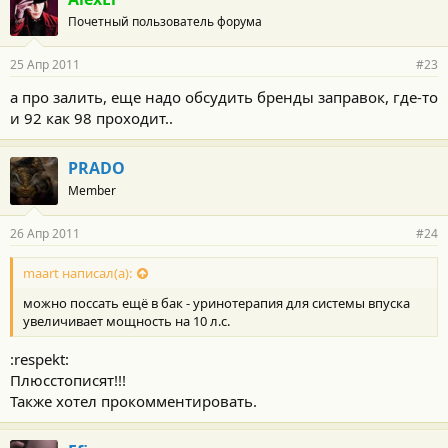
Почетный пользователь форума
25 Апр 2011
#23
а про залить, еще надо обсудить бренды заправок, где-то
и 92 как 98 проходит..
PRADO
Member
26 Апр 2011
#24
maart написал(а):
можно поссать ещё в бак - уринотерапия для системы впуска
увеличивает мощность на 10 л.с.
:respekt:
Плюсстописят!!!
Также хотел прокомментировать.