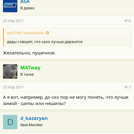
ASA
В думах.
25 Апр 2011
#16
god1941 написал(а):
деды говорят, что сало лучше держится
Желательно, пушечное.
MATway
В танке
25 Апр 2011
#17
А я вот, например, до сих пор не могу понять, что лучше
зимой - шипы или нешипы?
d_kazaryan
D
New Member