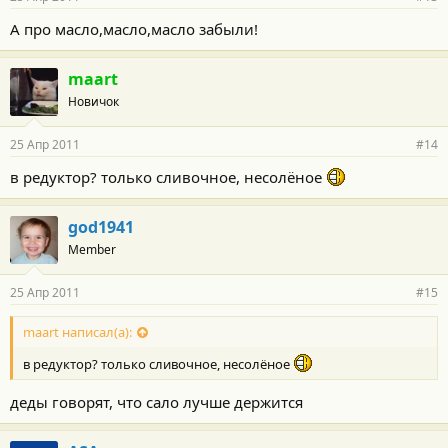
А про масло,масло,масло забыли!
maart
Новичок
25 Апр 2011
#14
в редуктор? только сливочное, несолёное
god1941
Member
25 Апр 2011
#15
maart написал(а):
в редуктор? только сливочное, несолёное
деды говорят, что сало лучше держится