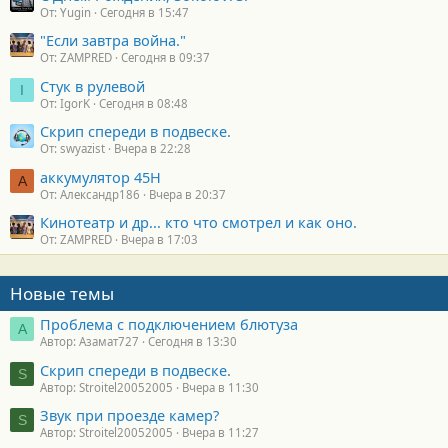
От: Yugin
Сегодня в 15:47
"Если завтра война."
От: ZAMPRED
Сегодня в 09:37
Стук в рулевой
I
От: IgorK
Сегодня в 08:48
Скрип спереди в подвеске.
От: swyazist
Вчера в 22:28
аккумулятор 45H
А
От: Александр186
Вчера в 20:37
Кинотеатр и др... кто что смотрел и как оно.
От: ZAMPRED
Вчера в 17:03
Новые темы
Проблема с подключением блютуза
А
Автор: Азамат727
Сегодня в 13:30
Скрип спереди в подвеске.
S
Автор: Stroitel20052005
Вчера в 11:30
Звук при проезде камер?
S
Автор: Stroitel20052005
Вчера в 11:27