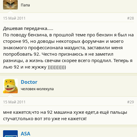
Папа
15 Май 2011
#28
Дешевая передачка.....
По поводу бензина, в прошлой теме про бензин я был на
стороне 95, но доводы некоторых форумчан и моего
знакомого профессионала маздиста, заставили меня
попробовать 92. Честно признаюсь я не заметил
разницы, а жизнь свечам скорее всего продлил. Теперь я
лью 92 и не жужжу ))))))))))))
Doctor
человек-молекула
15 Май 2011
#29
мне кажется,что на 92 машина хуже едет,а ещё пальцы
стучат,только вот это уже не кажется!
ASA