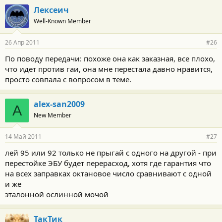
Лексеич
Well-Known Member
26 Апр 2011
#26
По поводу передачи: похоже она как заказная, все плохо,
что идет против гаи, она мне перестала давно нравится,
просто совпала с вопросом в теме.
alex-san2009
A
New Member
14 Май 2011
#27
лей 95 или 92 только не прыгай с одного на другой - при
перестойке ЭБУ будет перерасход, хотя где гарантия что
на всех заправках октановое число сравнивают с одной
и же
эталонной ослинной мочой
ТакТик