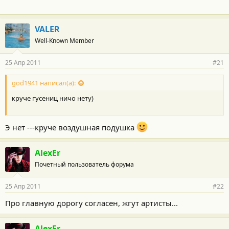
VALER
Well-Known Member
25 Апр 2011
#21
god1941 написал(а):
круче гусениц ничо нету)
Э нет ---круче воздушная подушка
AlexEr
Почетный пользователь форума
25 Апр 2011
#22
Про главную дорогу согласен, жгут артисты...
AlexEr