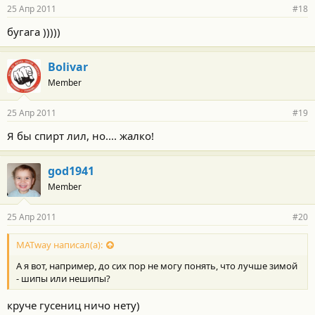
25 Апр 2011
#18
бугага )))))
Bolivar
Member
25 Апр 2011
#19
Я бы спирт лил, но.... жалко!
god1941
Member
25 Апр 2011
#20
MATway написал(а):
А я вот, например, до сих пор не могу понять, что лучше зимой
- шипы или нешипы?
круче гусениц ничо нету)