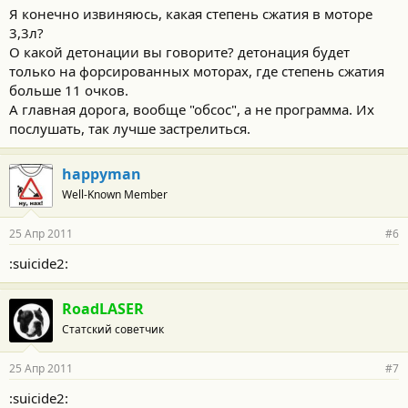
Я конечно извиняюсь, какая степень сжатия в моторе
3,3л?
О какой детонации вы говорите? детонация будет
только на форсированных моторах, где степень сжатия
больше 11 очков.
А главная дорога, вообще "обсос", а не программа. Их
послушать, так лучше застрелиться.
happyman
Well-Known Member
25 Апр 2011
#6
:suicide2:
RoadLASER
Статский советчик
25 Апр 2011
#7
:suicide2: