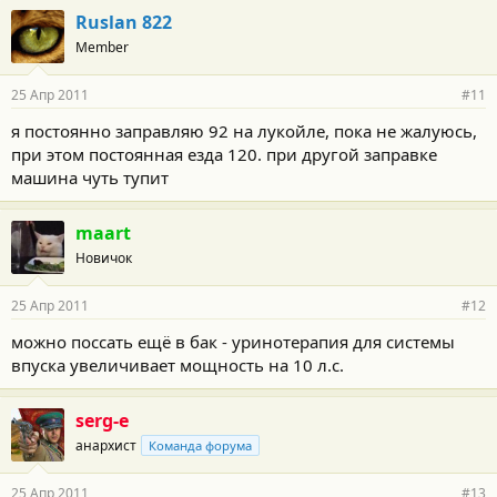
Ruslan 822
Member
25 Апр 2011
#11
я постоянно заправляю 92 на лукойле, пока не жалуюсь,
при этом постоянная езда 120. при другой заправке
машина чуть тупит
maart
Новичок
25 Апр 2011
#12
можно поссать ещё в бак - уринотерапия для системы
впуска увеличивает мощность на 10 л.с.
serg-e
анархист
Команда форума
25 Апр 2011
#13