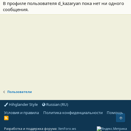
В профиле пользователя d_kazaryan пока нет ни одного
сообщения.
Пользователи
Hihglander Style
Russian (RU)
Условия и правила
Политика конфиденциальности
Помощь
Свер
R
S
S
Разработка и поддержка форума:
XenForo.ws