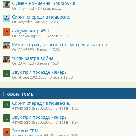
С Днем Рождения, Sokolov73!
От: Khokhlach
37 мин. назад
Скрип спереди в подвеске.
От: swyazist
Вчера в 22:28
аккумулятор 45H
А
От: Александр186
Вчера в 20:37
Кинотеатр и др... кто что смотрел и как оно.
От: ZAMPRED
Вчера в 17:03
"Если завтра война."
От: ZAMPRED
Вчера в 16:31
Звук при проезде камер?
S
От: Stroitel20052005
Вчера в 12:53
Новые темы
Скрип спереди в подвеске.
S
Автор: Stroitel20052005
Вчера в 11:30
Звук при проезде камер?
S
Автор: Stroitel20052005
Вчера в 11:27
Замена ГРМ
А
Автор: Александр186
Пятница в 12:20