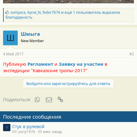
Б
somyara
,
Ayrat_N
,
fedor7676
и ещё 1 пользователь выразили
л
благодарность
а
г
о
Шмыга
Ш
д
New Member
а
р
н
4 Май 2017
#2
о
с
Публикую
Регламент
и
Заявку на участие
в
т
экспедиции "Кавказские тропы-2017"
и
:
Войдите или зарегистрируйтесь для ответа.
WhatsApp
Электронная почта
Ссылка
Поделиться:
Последние сообщения
Стук в рулевой
Y
От: yuriy1976
35 мин. назад