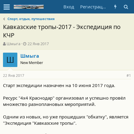
Вход
Регистрация
Спорт, отдых, путешествия
Кавказские тропы-2017 - Экспедиция по
КЧР
А
Д
Шмыга
22 Янв 2017
в
а
т
т
Шмыга
Ш
о
а
New Member
р
н
т
а
22 Янв 2017
е
ч
#1
м
а
Старт экспедиции назначен на 10 июня 2017 года.
ы
л
а
Ресурс "4х4 Краснодар" организовал и успешно провёл
множество разноплановых мероприятий.
Одним из новых, но уже прошедших "обкатку", является
"Экспедиция "Кавказские тропы".