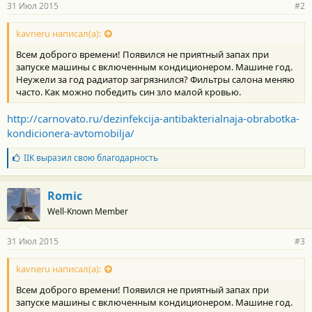
31 Июл 2015
#2
kavneru написал(а):
Всем доброго времени! Появился не приятный запах при
запуске машины с включенным кондиционером. Машине год.
Неужели за год радиатор загрязнился? Фильтры салона меняю
часто. Как можно победить син зло малой кровью.
http://carnovato.ru/dezinfekcija-antibakterialnaja-obrabotka-
kondicionera-avtomobilja/
Б
IIK
выразил свою благодарность
л
а
г
Romic
о
Well-Known Member
д
а
р
31 Июл 2015
#3
н
о
с
kavneru написал(а):
т
Всем доброго времени! Появился не приятный запах при
и
:
запуске машины с включенным кондиционером. Машине год.