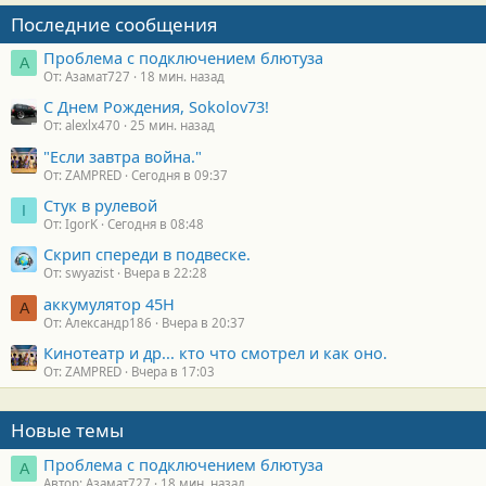
Последние сообщения
Проблема с подключением блютуза
А
От: Азамат727
18 мин. назад
С Днем Рождения, Sokolov73!
От: alexlx470
25 мин. назад
"Если завтра война."
От: ZAMPRED
Сегодня в 09:37
Стук в рулевой
I
От: IgorK
Сегодня в 08:48
Скрип спереди в подвеске.
От: swyazist
Вчера в 22:28
аккумулятор 45H
А
От: Александр186
Вчера в 20:37
Кинотеатр и др... кто что смотрел и как оно.
От: ZAMPRED
Вчера в 17:03
Новые темы
Проблема с подключением блютуза
А
Автор: Азамат727
18 мин. назад