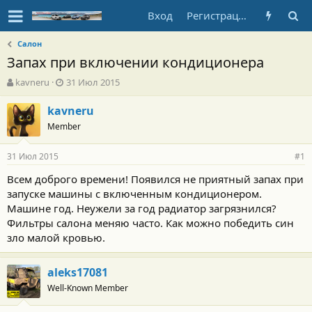
Вход
Регистрация
Салон
Запах при включении кондиционера
А
Д
kavneru
31 Июл 2015
в
а
т
т
kavneru
о
а
Member
р
н
т
а
31 Июл 2015
е
ч
#1
м
а
Всем доброго времени! Появился не приятный запах при
ы
л
запуске машины с включенным кондиционером.
а
Машине год. Неужели за год радиатор загрязнился?
Фильтры салона меняю часто. Как можно победить син
зло малой кровью.
aleks17081
Well-Known Member