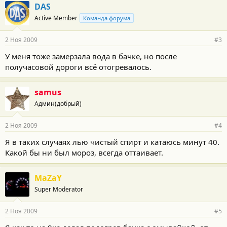
DAS
Active Member
Команда форума
2 Ноя 2009
#3
У меня тоже замерзала вода в бачке, но после
получасовой дороги всё отогревалось.
samus
Админ(добрый)
2 Ноя 2009
#4
Я в таких случаях лью чистый спирт и катаюсь минут 40.
Какой бы ни был мороз, всегда оттаивает.
MaZaY
Super Moderator
2 Ноя 2009
#5