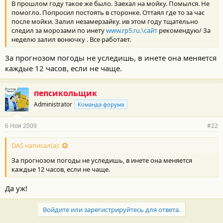
В прошлом году такое же было. Заехал на мойку. Помылся. Не
помогло. Попросил постоять в сторонке. Оттаял где то за час
после мойки. Залил незамерзайку. ив этом году тщательно
следил за морозами по инету
www.rp5.ru.\сайт
рекомендую/ За
неделю залил вонючку . Все работает.
За прогнозом погоды не уследишь, в инете она меняется
каждые 12 часов, если не чаще.
пепсикольщик
Administrator
Команда форума
6 Ноя 2009
#22
DAS написал(а):
За прогнозом погоды не уследишь, в инете она меняется
каждые 12 часов, если не чаще.
Да уж!
Войдите или зарегистрируйтесь для ответа.