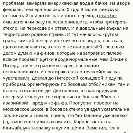
проблема: замёрзла американская вода в бачке. На дворе
февраль, температура около 0 грд. Я залил финскую
незамерзайку и до пограничного перехода
ехал без
омывателя ни разу не остановившись, чтобы протереть
стекло
. На переходе он оттаял. И я довольный въехал на
территорию родной страны. И тут началось: кругом
грязь, зимний вечер и уже ничего не видно, прыскаю,
щётки включаются, а стекло не очищается! Я грешным
делом думаю на финов, которые на заправках палево
всякое продают, щётки вроде нормальные. Чем ближе к
Питеру, тем всё грязнее и сырее, постоянно
останавливаюсь и протираю стекло тряпкой(взял как
чувствовал). Доехал до Питерской кольцевой и еду по
приборам, ориентируюсь по боковым отбойникам, там и
встать то особо негде. Две полосы, а я как придурок
посередине качусь со скоростью не больше 50км.ч. с
аварийкой! Народ мне фа-фа. Пропустил поворот на
Московское шоссе, в боковое стекло увидел указатель на
Таллинское и съехал, поняв, что "до Таллина уже далеко"
(с), а мне ещё пилить и пилить. Короче заехал на
ближайшую заправку и купил щётки. Заменил, сел в