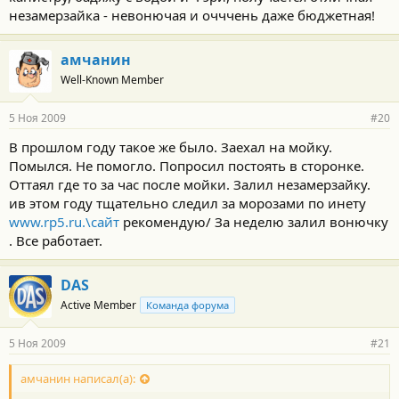
незамерзайка - невонючая и очччень даже бюджетная!
амчанин
Well-Known Member
5 Ноя 2009
#20
В прошлом году такое же было. Заехал на мойку.
Помылся. Не помогло. Попросил постоять в сторонке.
Оттаял где то за час после мойки. Залил незамерзайку.
ив этом году тщательно следил за морозами по инету
www.rp5.ru.\сайт
рекомендую/ За неделю залил вонючку
. Все работает.
DAS
Active Member
Команда форума
5 Ноя 2009
#21
амчанин написал(а):