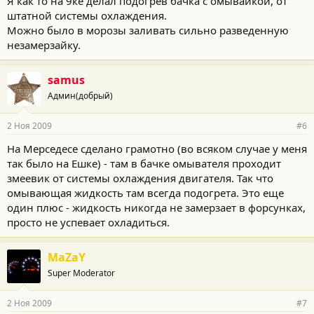
Я как то на 9ке делал подогрев бачка с омывайкой, от
штатной системы охлаждения.
Можно было в морозы заливать сильно разведенную
незамерзайку.
samus
Админ(добрый)
2 Ноя 2009
#6
На Мерседесе сделано грамотно (во всяком случае у меня
так было на Ешке) - там в бачке омывателя проходит
змеевик от системы охлаждения двигателя. Так что
омывающая жидкость там всегда подогрета. Это еще
один плюс - жидкость никогда не замерзает в форсунках,
просто не успевает охладиться.
MaZaY
Super Moderator
2 Ноя 2009
#7