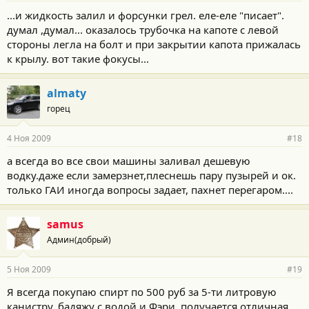
...и жидкость залил и форсунки грел. еле-еле "писает".
думал ,думал... оказалось трубочка на капоте с левой
стороны легла на болт и при закрытии капота прижалась
к крылу. вот такие фокусы...
almaty
горец
4 Ноя 2009
#18
а всегда во все свои машины заливал дешевую
водку.даже если замерзнет,плеснешь пару пузырей и ок.
только ГАИ иногда вопросы задает, пахнет перегаром....
samus
Админ(добрый)
5 Ноя 2009
#19
Я всегда покупаю спирт по 500 руб за 5-ти литровую
канистру, бадяжу с водой и Фэри, получается отличная