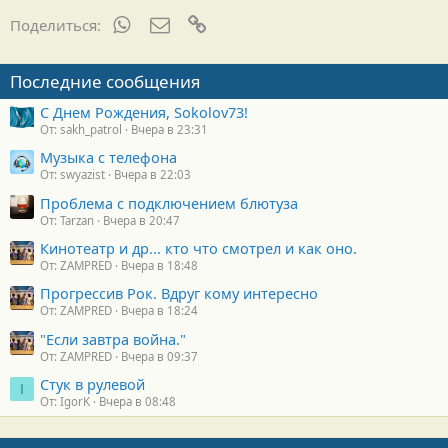
WhatsApp
Электронная почта
Ссылка
Поделиться:
Последние сообщения
С Днем Рождения, Sokolov73!
От: sakh_patrol
Вчера в 23:31
Музыка с телефона
От: swyazist
Вчера в 22:03
Проблема с подключением блютуза
От: Tarzan
Вчера в 20:47
Кинотеатр и др... кто что смотрел и как оно.
От: ZAMPRED
Вчера в 18:48
Прогрессив Рок. Вдруг кому интересно
От: ZAMPRED
Вчера в 18:24
"Если завтра война."
От: ZAMPRED
Вчера в 09:37
Стук в рулевой
I
От: IgorK
Вчера в 08:48