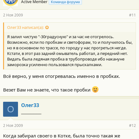
Active Member
Команда форума
2 Ноя 2009
#11
Олег33 написал(а):
Я залил чистую "-30градусную" и за час не отогрелось.
Возможно, если по пробкам и светофорам, то и получилось бы,
но я в основном по трассе, по городу у нас прогреться негде.
Кстати, в этот раз задний омыватель работал, а передний нет.
Видать была ледяная пробка в трубопроводе ибо накануне
заморозка усиленно пользовался прыскалками.
Всё верно, у меня отогревалась именно в пробках.
Везет Вам не знаете, что такое пробки
Олег33
О
_____________
2 Ноя 2009
#12
Когда забирал своего в Котке, была точно такая же