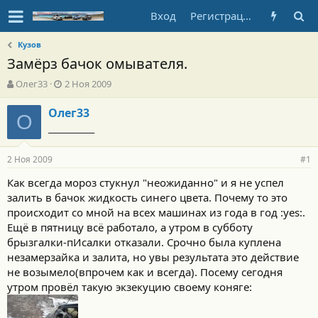
Вход
Регистрация
Кузов
Замёрз бачок омывателя.
А
Д
Олег33
2 Ноя 2009
в
а
т
т
Олег33
О
о
а
_____________
р
н
т
а
2 Ноя 2009
е
ч
#1
м
а
Как всегда мороз стукнул "неожиданно" и я не успел
ы
л
залить в бачок жидкость синего цвета. Почему то это
а
происходит со мной на всех машинах из года в год :yes:.
Ещё в пятницу всё работало, а утром в субботу
брызгалки-пИсалки отказали. Срочно была куплена
незамерзайка и залита, но увы результата это действие
не возымело(впрочем как и всегда). Посему сегодня
утром провёл такую экзекуцию своему коняге: