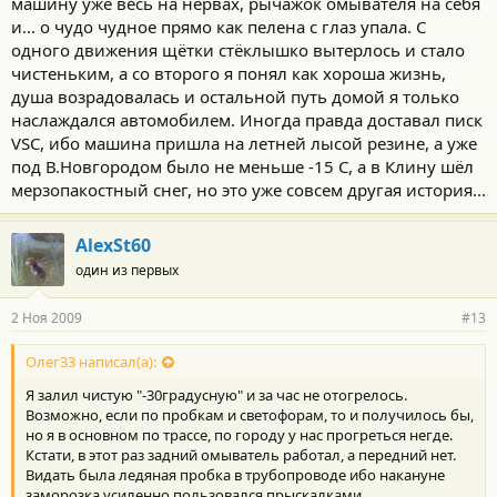
машину уже весь на нервах, рычажок омывателя на себя
и... о чудо чудное прямо как пелена с глаз упала. С
одного движения щётки стёклышко вытерлось и стало
чистеньким, а со второго я понял как хороша жизнь,
душа возрадовалась и остальной путь домой я только
наслаждался автомобилем. Иногда правда доставал писк
VSC, ибо машина пришла на летней лысой резине, а уже
под В.Новгородом было не меньше -15 С, а в Клину шёл
мерзопакостный снег, но это уже совсем другая история...
AlexSt60
один из первых
2 Ноя 2009
#13
Олег33 написал(а):
Я залил чистую "-30градусную" и за час не отогрелось.
Возможно, если по пробкам и светофорам, то и получилось бы,
но я в основном по трассе, по городу у нас прогреться негде.
Кстати, в этот раз задний омыватель работал, а передний нет.
Видать была ледяная пробка в трубопроводе ибо накануне
заморозка усиленно пользовался прыскалками.