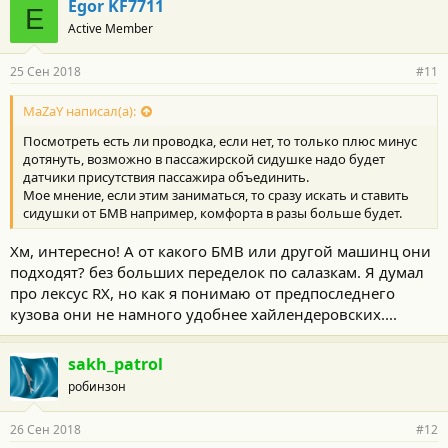
Egor KF7711
E
Active Member
25 Сен 2018
#11
MaZaY написал(а):
Посмотреть есть ли проводка, если нет, то только плюс минус
дотянуть, возможно в пассажирской сидушке надо будет
датчики присутствия пассажира объединить.
Мое мнение, если этим заниматься, то сразу искать и ставить
сидушки от БМВ например, комфорта в разы больше будет.
Хм, интересно! А от какого БМВ или другой машинц они
подходят? без больших переделок по салазкам. Я думал
про лексус RX, но как я понимаю от предпоследнего
кузова они не намного удобнее хайлендеровских....
sakh_patrol
робинзон
26 Сен 2018
#12