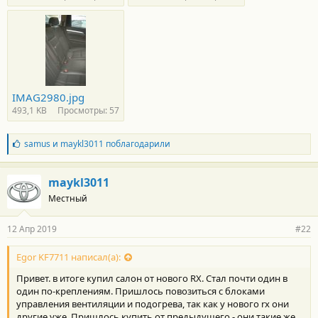
IMAG2980.jpg
493,1 KB
Просмотры: 57
Б
samus
и
maykl3011
поблагодарили
л
а
г
maykl3011
о
Местный
д
а
р
12 Апр 2019
#22
н
о
с
Egor KF7711 написал(а):
т
Привет. в итоге купил салон от нового RX. Стал почти один в
и
:
один по-креплениям. Пришлось повозиться с блоками
управления вентиляции и подогрева, так как у нового rx они
другие уже. Пришлось купить от предыдущего - они такие же