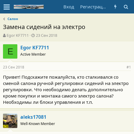
Вход
Регистрация
Салон
Замена сидений на электро
А
Д
Egor KF7711
23 Сен 2018
в
а
т
т
Egor KF7711
E
о
а
Active Member
р
н
т
а
23 Сен 2018
е
ч
#1
м
а
Привет! Подскажите пожалуйста, кто сталкивался со
ы
л
сменой салона ручной регулировки сидений на электро
а
регулировки. Что необходимо делать дополнительно
кроме покупки и монтажа самого электро салона?
Необходимы ли блоки управления и т.п.
aleks17081
Well-Known Member