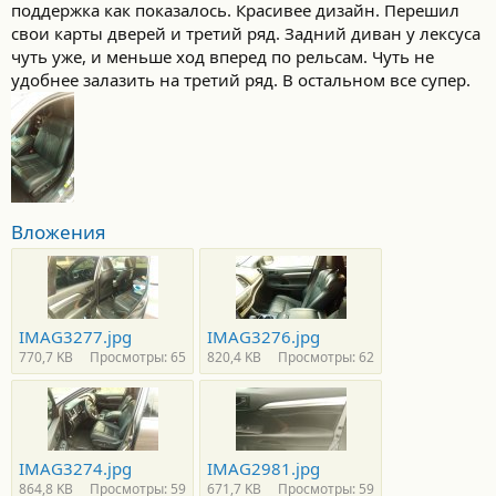
поддержка как показалось. Красивее дизайн. Перешил
свои карты дверей и третий ряд. Задний диван у лексуса
чуть уже, и меньше ход вперед по рельсам. Чуть не
удобнее залазить на третий ряд. В остальном все супер.
Вложения
IMAG3277.jpg
IMAG3276.jpg
770,7 KB
Просмотры: 65
820,4 KB
Просмотры: 62
IMAG3274.jpg
IMAG2981.jpg
864,8 KB
Просмотры: 59
671,7 KB
Просмотры: 59