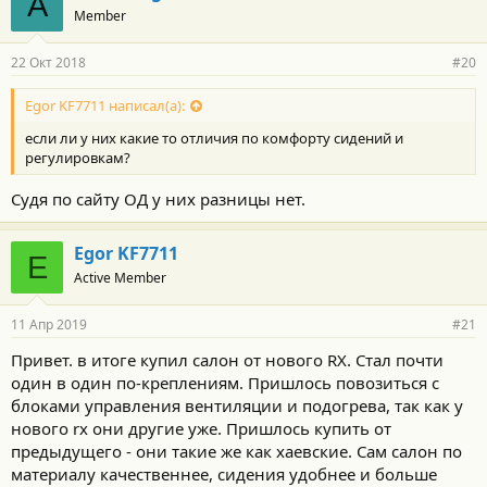
A
Member
22 Окт 2018
#20
Egor KF7711 написал(а):
если ли у них какие то отличия по комфорту сидений и
регулировкам?
Судя по сайту ОД у них разницы нет.
Egor KF7711
E
Active Member
11 Апр 2019
#21
Привет. в итоге купил салон от нового RX. Стал почти
один в один по-креплениям. Пришлось повозиться с
блоками управления вентиляции и подогрева, так как у
нового rx они другие уже. Пришлось купить от
предыдущего - они такие же как хаевские. Сам салон по
материалу качественнее, сидения удобнее и больше