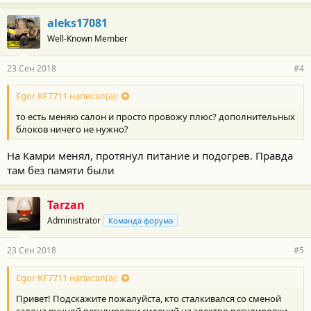
aleks17081
Well-Known Member
23 Сен 2018
#4
Egor KF7711 написал(а):
то есть меняю салон и просто провожу плюс? дополнительных
блоков ничего не нужно?
На Камри менял, протянул питание и подогрев. Правда
там без памяти были
Tarzan
Administrator
Команда форума
23 Сен 2018
#5
Egor KF7711 написал(а):
Привет! Подскажите пожалуйста, кто сталкивался со сменой
салона ручной регулировки сидений на электро регулировки.