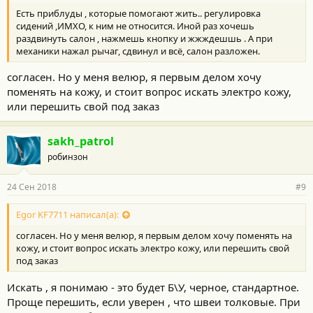
т
Есть приблуды , которые помогают жить.. регулировка
и
:
сидений ,ИМХО, к ним не относится. Иной раз хочешь
раздвинуть салон , нажмешь кнопку и жжждешшь . А при
механики нажал рычаг, сдвинул и всё, салон разложен.
согласен. Но у меня велюр, я первым делом хочу
поменять на кожу, и стоит вопрос искать электро кожу,
или перешить свой под заказ
sakh_patrol
робинзон
24 Сен 2018
#9
Egor KF7711 написал(а):
согласен. Но у меня велюр, я первым делом хочу поменять на
кожу, и стоит вопрос искать электро кожу, или перешить свой
под заказ
Искать , я понимаю - это будет Б\У, черное, стандартное.
Проще перешить, если уверен , что швеи толковые. При