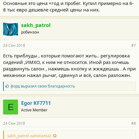
Основные это цена +год и пробег. Купил примерно на 6-
8 тыс евро дешевле средней цены на них.
sakh_patrol
робинзон
24 Сен 2018
#7
Есть приблуды , которые помогают жить.. регулировка
сидений ,ИМХО, к ним не относится. Иной раз хочешь
раздвинуть салон , нажмешь кнопку и жжждешшь . А при
механики нажал рычаг, сдвинул и всё, салон разложен.
Б
форд
выразил свою благодарность
л
а
г
Egor KF7711
E
о
Active Member
д
а
р
24 Сен 2018
#8
н
о
с
sakh_patrol написал(а):