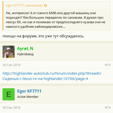
Egor KF7711 написал(а):
Хм, интересно! А от какого БМВ или другой машинц они
подходят? без больших переделок по салазкам. Я думал про
лексус RX, но как я понимаю от предпоследнего кузова они не
намного удобнее хайлендеровских....
поищи на форуме, это уже тут обсуждалось.
Ayrat_N
Hybridовод
26 Сен 2018
#13
http://highlander-autoclub.ru/forum/index.php?threads/
Сиденья-с-lexus-rx-на-highlander.10766/page-4
Egor KF7711
E
Active Member
26 Сен 2018
#14