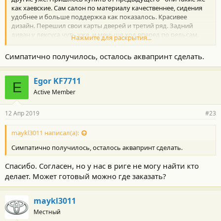
как хаевские. Сам салон по материалу качественнее, сидения
удобнее и больше поддержка как показалось. Красивее
дизайн. Перешил свои карты дверей и третий ряд. Задний
диван у лексуса чуть уже, и меньше ход вперед по рельсам.
Нажмите для раскрытия...
Чуть не удобнее залазить на третий ряд. В остальном все супер.
Посмотреть вложение 61927
Симпатично получилось, осталось аквапринт сделать.
Egor KF7711
E
Active Member
12 Апр 2019
#23
maykl3011 написал(а):
Симпатично получилось, осталось аквапринт сделать.
Спасибо. Согласен, но у нас в риге не могу найти кто
делает. Может готовый можно где заказать?
maykl3011
Местный