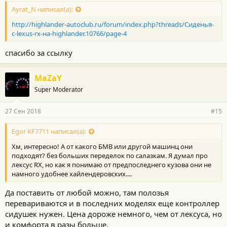
Ayrat_N написал(а):
http://highlander-autoclub.ru/forum/index.php?threads/Сиденья-
с-lexus-rx-на-highlander.10766/page-4
спасибо за ссылку
MaZaY
Super Moderator
27 Сен 2018
#15
Egor KF7711 написал(а):
Хм, интересно! А от какого БМВ или другой машинц они
подходят? без больших переделок по салазкам. Я думал про
лексус RX, но как я понимаю от предпоследнего кузова они не
намного удобнее хайлендеровских....
Да поставить от любой можно, там полозья
перевариваются и в последних моделях еще контроллер
сидушек нужен. Цена дороже немного, чем от лексуса, но
и комфорта в разы больше.