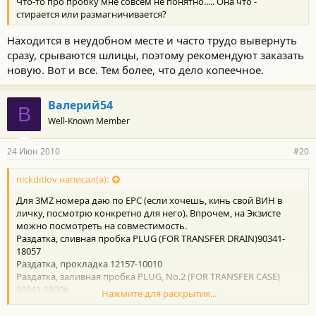
Что-то про пробку мне совсем не понятно..... Она что -
стирается или размагничивается?
Находится в неудобном месте и часто трудо вывернуть
сразу, срываются шлицы, поэтому рекомендуют заказать
новую. Вот и все. Тем более, что дело копеечное.
Валерий54
В
Well-Known Member
24 Июн 2010
#20
nickditlov написал(а):
Для 3MZ номера даю по ЕРС (если хочешь, кинь свой ВИН в
личку, посмотрю конкретно для него). Впрочем, на Экзисте
можно посмотреть на совместимость.
Раздатка, сливная пробка PLUG (FOR TRANSFER DRAIN)90341-
18057
Раздатка, прокладка 12157-10010
Раздатка, заливная пробка PLUG, No.2 (FOR TRANSFER CASE)
90341-18006
Нажмите для раскрытия...
Прокладка такая же.
Я менял только прокладки при заменен масла, ибо смысл