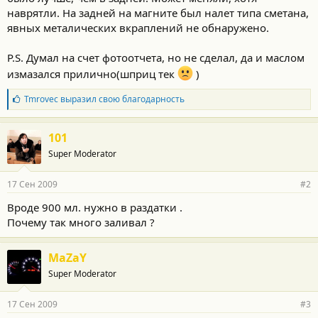
наврятли. На задней на магните был налет типа сметана,
явных металических вкраплений не обнаружено.
P.S. Думал на счет фотоотчета, но не сделал, да и маслом
измазался прилично(шприц тек
)
Б
Tmrovec
выразил свою благодарность
л
а
г
101
о
Super Moderator
д
а
р
17 Сен 2009
#2
н
о
Вроде 900 мл. нужно в раздатки .
с
Почему так много заливал ?
т
и
:
MaZaY
Super Moderator
17 Сен 2009
#3