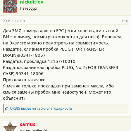
nickditlov
Петербург
23 Июн 2010
#16
Для 3MZ номера даю по ЕРС (если хочешь, кинь свой
ВИН в личку, посмотрю конкретно для него). Впрочем,
на Экзисте можно посмотреть на совместимость.
Раздатка, сливная пробка PLUG (FOR TRANSFER
DRAIN)90341-18057
Раздатка, прокладка 12157-10010
Раздатка, заливная пробка PLUG, No.2 (FOR TRANSFER
CASE) 90341-18006
Прокладка такая же.
Я менял только прокладки при заменен масла, ибо
смысл замены пробок мне недоступен. Может кто
объяснит?
Б
ORBIS
выразил свою благодарность
л
а
г
samus
о
Админ(добрый)