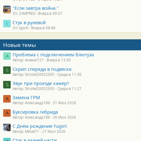
"Если завтра война."
От: ZAMPRED
Вчера в 09:37
Стук в рулевой
I
От: IgorK
Вчера в 08:48
Новые темы
Проблема с подключением блютуза
А
Автор: Азамат727
Вчера в 13:30
Скрип спереди в подвеске.
S
Автор: Stroitel20052005
Среда в 11:30
Звук при проезде камер?
S
Автор: Stroitel20052005
Среда в 11:27
Замена ГРМ
А
Автор: Александр186
31 Июл 2026
Буксировка гибрида
А
Автор: Александр186
30 Июл 2026
С Днём рождения Yugin!
Автор: Mihail71
27 Июл 2026
Стук в задней части