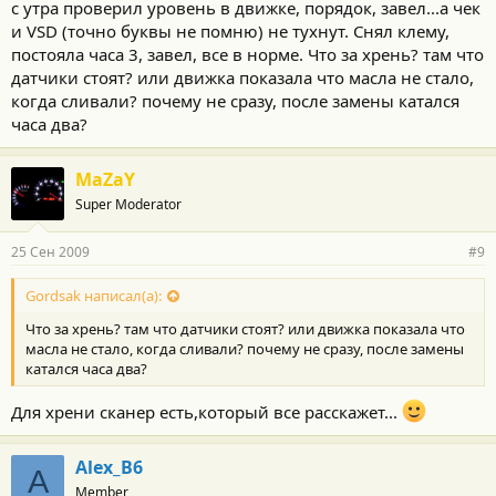
с утра проверил уровень в движке, порядок, завел...а чек
и VSD (точно буквы не помню) не тухнут. Снял клему,
постояла часа 3, завел, все в норме. Что за хрень? там что
датчики стоят? или движка показала что масла не стало,
когда сливали? почему не сразу, после замены катался
часа два?
MaZaY
Super Moderator
25 Сен 2009
#9
Gordsak написал(а):
Что за хрень? там что датчики стоят? или движка показала что
масла не стало, когда сливали? почему не сразу, после замены
катался часа два?
Для хрени сканер есть,который все расскажет...
Alex_B6
A
Member