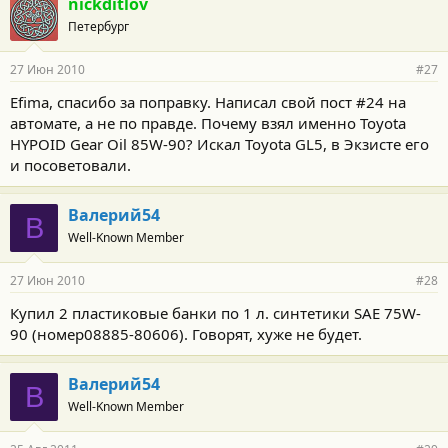
nickditlov
Петербург
27 Июн 2010
#27
Efima, спасибо за поправку. Написал свой пост #24 на
автомате, а не по правде. Почему взял именно Toyota
HYPOID Gear Oil 85W-90? Искал Toyota GL5, в Экзисте его
и посоветовали.
Валерий54
В
Well-Known Member
27 Июн 2010
#28
Купил 2 пластиковые банки по 1 л. синтетики SAE 75W-
90 (номер08885-80606). Говорят, хуже не будет.
Валерий54
В
Well-Known Member