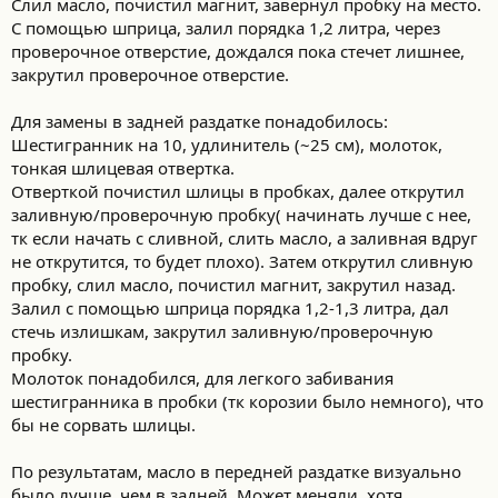
Слил масло, почистил магнит, завернул пробку на место.
С помощью шприца, залил порядка 1,2 литра, через
проверочное отверстие, дождался пока стечет лишнее,
закрутил проверочное отверстие.
Для замены в задней раздатке понадобилось:
Шестигранник на 10, удлинитель (~25 см), молоток,
тонкая шлицевая отвертка.
Отверткой почистил шлицы в пробках, далее открутил
заливную/проверочную пробку( начинать лучше с нее,
тк если начать с сливной, слить масло, а заливная вдруг
не открутится, то будет плохо). Затем открутил сливную
пробку, слил масло, почистил магнит, закрутил назад.
Залил с помощью шприца порядка 1,2-1,3 литра, дал
стечь излишкам, закрутил заливную/проверочную
пробку.
Молоток понадобился, для легкого забивания
шестигранника в пробки (тк корозии было немного), что
бы не сорвать шлицы.
По результатам, масло в передней раздатке визуально
было лучше, чем в задней. Может меняли, хотя