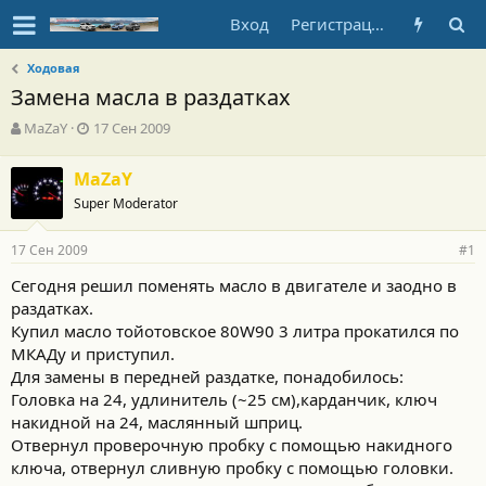
Вход
Регистрация
Ходовая
Замена масла в раздатках
А
Д
MaZaY
17 Сен 2009
в
а
т
т
MaZaY
о
а
Super Moderator
р
н
т
а
е
ч
17 Сен 2009
#1
м
а
ы
л
Сегодня решил поменять масло в двигателе и заодно в
а
раздатках.
Купил масло тойотовское 80W90 3 литра прокатился по
МКАДу и приступил.
Для замены в передней раздатке, понадобилось:
Головка на 24, удлинитель (~25 см),карданчик, ключ
накидной на 24, маслянный шприц.
Отвернул проверочную пробку с помощью накидного
ключа, отвернул сливную пробку с помощью головки.