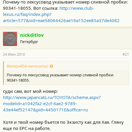
Почему-то лексусовод указывает номер сливной пробки:
замены пробок мне недоступен. Может кто объяснит?
90341-18055. Вот ссылка:
http://www.club-
lexus.ru/faq/index.php?
article=577&sid=eae58064426ae16a152ee85a37de4082
nickditlov
Петербург
24 Июн 2010
#21
Валерий54 написал(а):
Почему-то лексусовод указывает номер сливной пробки:
90341-18055.
суди сам, вот мой номер:
http://www.japancats.ru/TOYOTA/scheme.aspx?
modelid=a1042fa2-e2cf-4ae2-9789-
43e44ef52147&pid=4450171E&office=ru
Хотя и твой номер бъется по Экзисту как для Хая. Гляну
еще по ЕРС на работе.