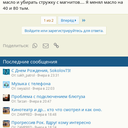
масло и убирать стружку с магнитов.... Я менял масло на
40 и 80 тым.
Last
1 из 2
Вперёд
Войдите или зарегистрируйтесь для ответа.
WhatsApp
Электронная почта
Ссылка
Поделиться:
Последние сообщения
С Днем Рождения, Sokolov73!
От: sakh_patrol
Вчера в 23:31
Музыка с телефона
От: swyazist
Вчера в 22:03
Проблема с подключением блютуза
От: Tarzan
Вчера в 20:47
Кинотеатр и др... кто что смотрел и как оно.
От: ZAMPRED
Вчера в 18:48
Прогрессив Рок. Вдруг кому интересно
От: ZAMPRED
Вчера в 18:24