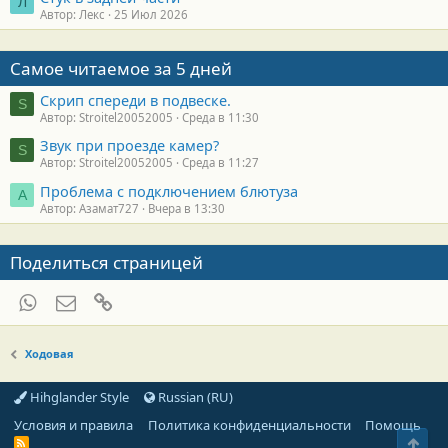
Л
Автор: Лекс
25 Июл 2026
Самое читаемое за 5 дней
Скрип спереди в подвеске.
S
Автор: Stroitel20052005
Среда в 11:30
Звук при проезде камер?
S
Автор: Stroitel20052005
Среда в 11:27
Проблема с подключением блютуза
А
Автор: Азамат727
Вчера в 13:30
Поделиться страницей
WhatsApp
Электронная почта
Ссылка
Ходовая
Hihglander Style
Russian (RU)
Условия и правила
Политика конфиденциальности
Помощь
Свер
R