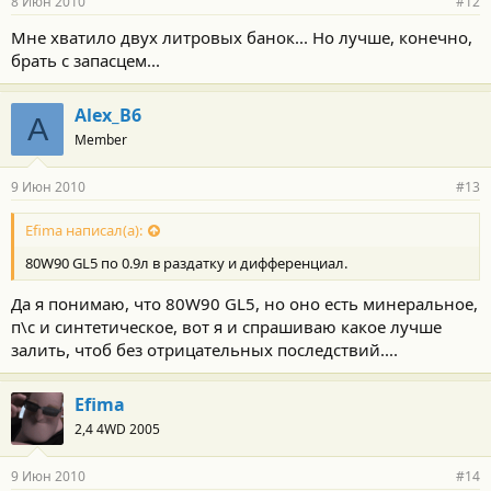
8 Июн 2010
#12
Мне хватило двух литровых банок... Но лучше, конечно,
брать с запасцем...
Alex_B6
A
Member
9 Июн 2010
#13
Efima написал(а):
80W90 GL5 по 0.9л в раздатку и дифференциал.
Да я понимаю, что 80W90 GL5, но оно есть минеральное,
п\с и синтетическое, вот я и спрашиваю какое лучше
залить, чтоб без отрицательных последствий....
Efima
2,4 4WD 2005
9 Июн 2010
#14