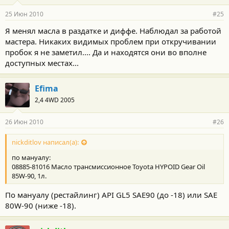
25 Июн 2010
#25
Я менял масла в раздатке и диффе. Наблюдал за работой
мастера. Никаких видимых проблем при откручивании
пробок я не заметил.... Да и находятся они во вполне
доступных местах...
Efima
2,4 4WD 2005
26 Июн 2010
#26
nickditlov написал(а):
по мануалу:
08885-81016 Масло трансмиссионное Toyota HYPOID Gear Oil
85W-90, 1л.
По мануалу (рестайлинг) API GL5 SAE90 (до -18) или SAE
80W-90 (ниже -18).