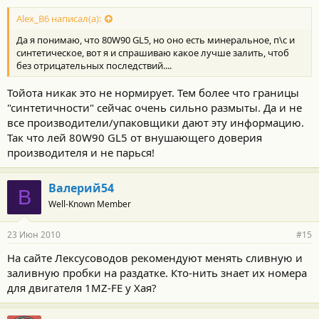
Alex_B6 написал(а):
Да я понимаю, что 80W90 GL5, но оно есть минеральное, п\с и
синтетическое, вот я и спрашиваю какое лучше залить, чтоб
без отрицательных последствий....
Тойота никак это не нормирует. Тем более что границы
"синтетичности" сейчас очень сильно размыты. Да и не
все производители/упаковщики дают эту информацию.
Так что лей 80W90 GL5 от внушающего доверия
производителя и не парься!
Валерий54
В
Well-Known Member
23 Июн 2010
#15
На сайте Лексусоводов рекомендуют менять сливную и
заливную пробки на раздатке. Кто-нить знает их номера
для двигателя 1MZ-FE у Хая?