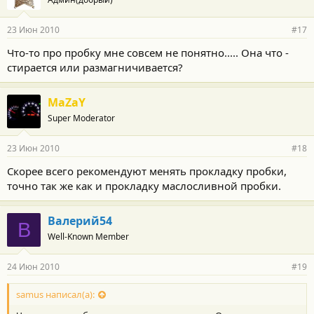
д
а
р
23 Июн 2010
#17
н
о
Что-то про пробку мне совсем не понятно..... Она что -
с
стирается или размагничивается?
т
и
:
MaZaY
Super Moderator
23 Июн 2010
#18
Скорее всего рекомендуют менять прокладку пробки,
точно так же как и прокладку маслосливной пробки.
Валерий54
В
Well-Known Member
24 Июн 2010
#19
samus написал(а):