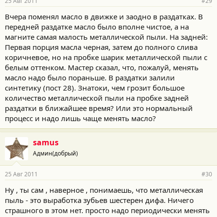
25 Авг 2011
#29
Вчера поменял масло в движке и заодно в раздатках. В
передней раздатке масло было вполне чистое, а на
магните самая малость металлической пыли. На задней:
Первая порция масла черная, затем до полного слива
коричневое, но на пробке шарик металлической пыли с
белым оттенком. Мастер сказал, что, пожалуй, менять
масло надо было пораньше. В раздатки залили
синтетику (пост 28). Знатоки, чем грозит большое
количество металлической пыли на пробке задней
раздатки в ближайшее время? Или это нормальный
процесс и надо лишь чаще менять масло?
samus
Админ(добрый)
25 Авг 2011
#30
Ну , ты сам , наверное , понимаешь, что металлическая
пыль - это выработка зубьев шестерен дифа. Ничего
страшного в этом нет. просто надо периодически менять