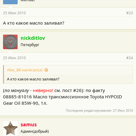
25 Июн 2010
#23
А кто какое масло заливал?
nickditlov
Петербург
25 Июн 2010
#24
Alex_B6 написал(а):
А кто какое масло заливал?
(
по мануалу
-
неверно!
см. пост #26): по факту
08885-81016 Масло трансмиссионное Toyota HYPOID
Gear Oil 85W-90, 1л.
Последнее редактирование:
27 Июн 2010
samus
Админ(добрый)