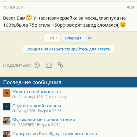
10 Ноя 2014
#30
Везет Вам
У нас незамерзайка за месяц скакнула на
100%,была 75р стала 150р(говорят завод сломался)
Last
1 из 7
Вперёд
Войдите или зарегистрируйтесь для ответа.
WhatsApp
Электронная почта
Ссылка
Поделиться:
Последние сообщения
Живет своей жизнью )
А
От: Александр186
7 мин. назад
Стук из задней головы
Y
От: yuriy1976
Вчера в 22:26
Музыкальные предпочтения
От: ZAMPRED
Вчера в 21:39
Прогрессив Рок. Вдруг кому интересно