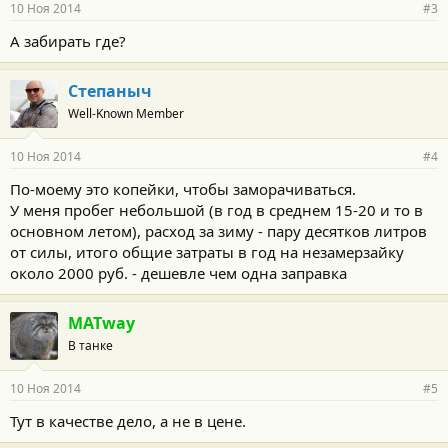
10 Ноя 2014
#3
А забирать где?
Степаныч
Well-Known Member
10 Ноя 2014
#4
По-моему это копейки, чтобы заморачиваться.
У меня пробег небольшой (в год в среднем 15-20 и то в
основном летом), расход за зиму - пару десятков литров
от силы, итого общие затраты в год на незамерзайку
около 2000 руб. - дешевле чем одна заправка
MATway
В танке
10 Ноя 2014
#5
Тут в качестве дело, а не в цене.