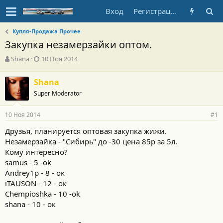
Вход
Регистрация
Купля-Продажа Прочее
Закупка незамерзайки оптом.
А
Д
Shana
10 Ноя 2014
в
а
т
т
Shana
о
а
Super Moderator
р
н
т
а
е
ч
10 Ноя 2014
#1
м
а
ы
л
Друзья, планируется оптовая закупка жижи.
а
Незамерзайка - "Сибирь" до -30 цена 85р за 5л.
Кому интересно?
samus - 5 -ok
Andrey1p - 8 - ок
iTAUSON - 12 - ок
Chempioshka - 10 -ok
shana - 10 - ок