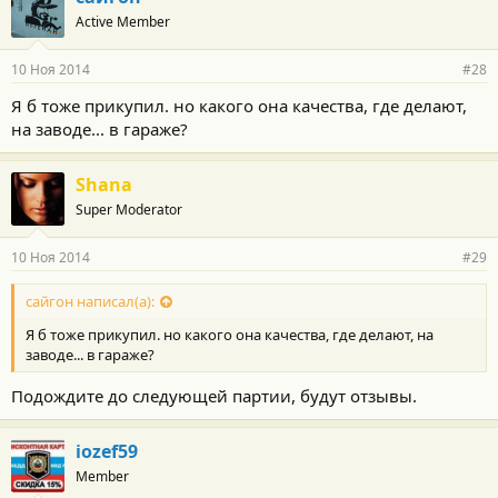
Active Member
10 Ноя 2014
#28
Я б тоже прикупил. но какого она качества, где делают,
на заводе... в гараже?
Shana
Super Moderator
10 Ноя 2014
#29
сайгон написал(а):
Я б тоже прикупил. но какого она качества, где делают, на
заводе... в гараже?
Подождите до следующей партии, будут отзывы.
iozef59
Member