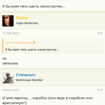
Я бы взял пять-шесть канистрочек...
Shana
Super Moderator
10 Ноя 2014
#16
samus написал(а):
Я бы взял пять-шесть канистрочек...
ок.
записала
Степаныч
Well-Known Member
10 Ноя 2014
#17
И мне парочку ... коробок (они ведь в коробках или
врассыпную?)