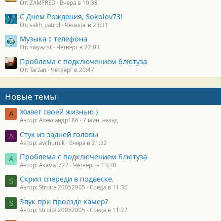
От: ZAMPRED
Вчера в 19:38
С Днем Рождения, Sokolov73!
От: sakh_patrol
Четверг в 23:31
Музыка с телефона
От: swyazist
Четверг в 22:03
Проблема с подключением блютуза
От: Tarzan
Четверг в 20:47
Новые темы
Живет своей жизнью )
А
Автор: Александр186
7 мин. назад
Стук из задней головы
A
Автор: avchumik
Вчера в 21:32
Проблема с подключением блютуза
А
Автор: Азамат727
Четверг в 13:30
Скрип спереди в подвеске.
S
Автор: Stroitel20052005
Среда в 11:30
Звук при проезде камер?
S
Автор: Stroitel20052005
Среда в 11:27