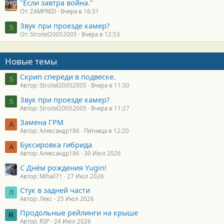
"Если завтра война."
От: ZAMPRED
Вчера в 16:31
Звук при проезде камер?
S
От: Stroitel20052005
Вчера в 12:53
Новые темы
Скрип спереди в подвеске.
S
Автор: Stroitel20052005
Вчера в 11:30
Звук при проезде камер?
S
Автор: Stroitel20052005
Вчера в 11:27
Замена ГРМ
А
Автор: Александр186
Пятница в 12:20
Буксировка гибрида
А
Автор: Александр186
30 Июл 2026
С Днём рождения Yugin!
Автор: Mihail71
27 Июл 2026
Стук в задней части
Л
Автор: Лекс
25 Июл 2026
Продольные рейлинги на крыше
R
Автор: RSP
24 Июл 2026