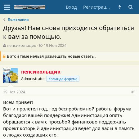
Вход
Регистрация
Пожелания
Друзья! Нам снова приходится обратиться
к вам за помощью.
А
Д
пепсикольщик
19 Ноя 2024
в
а
В этой теме нельзя размещать новые ответы.
т
т
о
а
р
н
пепсикольщик
т
а
е
ч
Administrator
Команда форума
м
а
ы
л
19 Ноя 2024
#1
а
Всем привет!
Вот и пролетел год, год беспроблемной работы форума
благодаря вашей поддержке! Администрация опять
обращается к вам с просьбой финансово поддержать
проект который администрация ведёт для вас и в память
о людях создавших его.