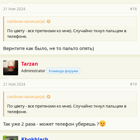
а
р
21 Ноя 2024
#18
н
о
с
rainbow написал(а):
т
По цвету - все претензии ко мне). Случайно ткнул пальцем в
и
:
телефоне.
Вернтите как было, не то пальто опять)
Tarzan
Administrator
Команда форума
21 Ноя 2024
#19
rainbow написал(а):
По цвету - все претензии ко мне). Случайно ткнул пальцем в
телефоне.
Так уже 2 раза - может телефон уберешь ?
Khokhlach