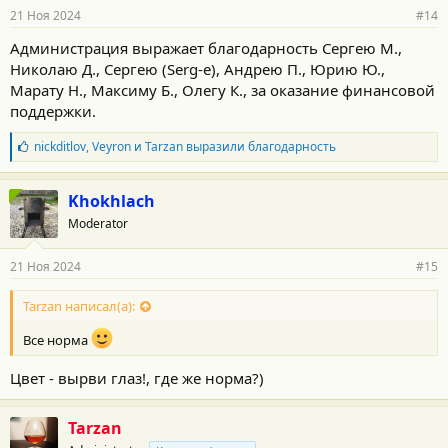
21 Ноя 2024
#14
Администрация выражает благодарность Сергею М.,
Николаю Д., Сергею (Serg-e), Андрею П., Юрию Ю.,
Марату Н., Максиму Б., Олегу К., за оказание финансовой
поддержки.
Б
nickditlov
,
Veyron
и
Tarzan
выразили благодарность
л
а
г
Khokhlach
о
Moderator
д
а
р
21 Ноя 2024
#15
н
о
с
Tarzan написал(а):
т
и
Все норма
:
Цвет - вырви глаз!, где же норма?)
Tarzan