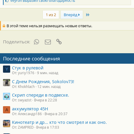
Б
Veyron
выразил свою благодарность
л
а
Last
г
1 из 2
Вперёд
о
д
В этой теме нельзя размещать новые ответы.
а
р
н
WhatsApp
Электронная почта
Ссылка
Поделиться:
о
с
т
Последние сообщения
и
:
Стук в рулевой
Y
От: yuriy1976
9 мин. назад
С Днем Рождения, Sokolov73!
От: Khokhlach
12 мин. назад
Скрип спереди в подвеске.
От: swyazist
Вчера в 22:28
аккумулятор 45H
А
От: Александр186
Вчера в 20:37
Кинотеатр и др... кто что смотрел и как оно.
От: ZAMPRED
Вчера в 17:03