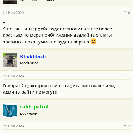
д
а
р
21 Ноя 2024
#10
н
о
+
с
Я понял - интерфейс будет становиться все более
т
и
красным по мере приближения дедлайна оплаты
:
хостинга, пока сумма не будет набрана
Khokhlach
Moderator
21 Ноя 2024
#11
Говорят 2хфакторную аутентификацию включили,
админы зайти не могут!(
sakh_patrol
робинзон
21 Ноя 2024
#12