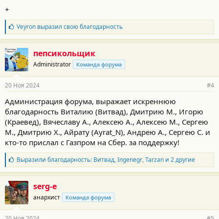
о
+
с
т
Б
Veyron
выразил свою благодарность
и
л
:
а
г
пепсикольщик
о
Administrator
Команда форума
д
а
р
20 Ноя 2024
#4
н
о
Администрация форума, выражает искреннюю
с
благодарность Виталию (Витвад), Дмитрию М., Игорю
т
и
(Краевед), Вячеславу А., Алексею А., Алексею М., Сергею
:
М., Дмитрию Х., Айрату (Ayrat_N), Андрею А., Сергею С. и
кто-то прислал с Газпром на Сбер. за поддержку!
Б
Выразили благодарность:
Витвад
,
Ingenegr
,
Tarzan
и 2 другие
л
а
г
serg-e
о
анархист
Команда форума
д
а
р
20 Ноя 2024
#5