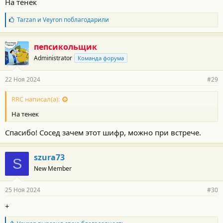
На тенек
с
т
Б
Tarzan
и
Veyron
поблагодарили
и
л
:
а
г
пепсикольщик
о
Administrator
Команда форума
д
а
р
22 Ноя 2024
#29
н
о
с
RRC написал(а):
т
На тенек
и
:
Спасибо! Сосед зачем этот шифр, можно при встрече.
szura73
S
New Member
25 Ноя 2024
#30
+