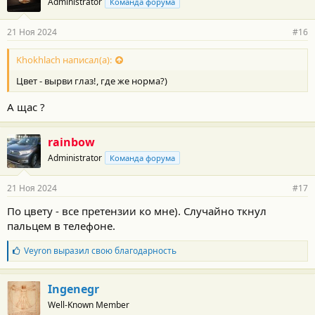
Administrator
Команда форума
21 Ноя 2024
#16
Khokhlach написал(а):
Цвет - вырви глаз!, где же норма?)
А щас ?
rainbow
Administrator
Команда форума
21 Ноя 2024
#17
По цвету - все претензии ко мне). Случайно ткнул
пальцем в телефоне.
Б
Veyron
выразил свою благодарность
л
а
г
Ingenegr
о
Well-Known Member
д