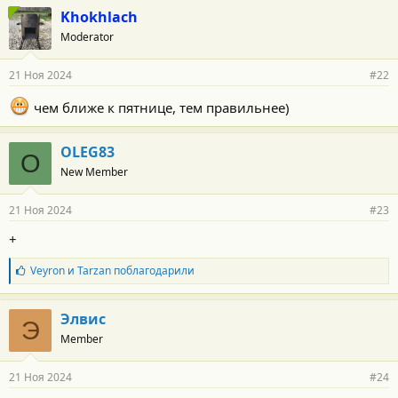
Khokhlach
Moderator
21 Ноя 2024
#22
чем ближе к пятнице, тем правильнее)
OLEG83
O
New Member
21 Ноя 2024
#23
+
Б
Veyron
и
Tarzan
поблагодарили
л
а
г
Элвис
Э
о
Member
д
а
р
21 Ноя 2024
#24
н
о