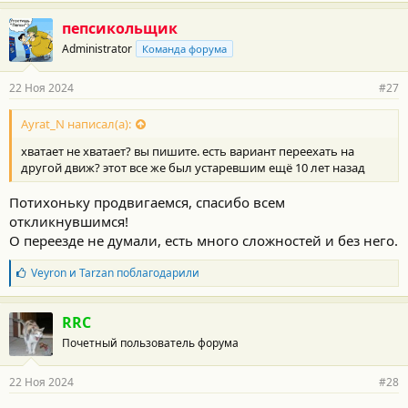
пепсикольщик
Administrator
Команда форума
22 Ноя 2024
#27
Ayrat_N написал(а):
хватает не хватает? вы пишите. есть вариант переехать на
другой движ? этот все же был устаревшим ещё 10 лет назад
Потихоньку продвигаемся, спасибо всем
откликнувшимся!
О переезде не думали, есть много сложностей и без него.
Б
Veyron
и
Tarzan
поблагодарили
л
а
г
RRC
о
Почетный пользователь форума
д
а
р
22 Ноя 2024
#28
н
о