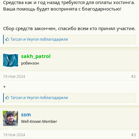
Средства как и год назад требуются для оплаты хостинга.
Ваша помощь будет воспринята с благодарностью!
Сбор средств закончен, спасибо всем кто принял участие.
Б
Tarzan
и
Veyron
поблагодарили
л
а
г
sakh_patrol
о
робинзон
д
а
р
19 Ноя 2024
#2
н
о
+
с
т
Б
Tarzan
и
Veyron
поблагодарили
и
л
:
а
г
ssm
о
Well-Known Member
д
а
р
19 Ноя 2024
#3
н