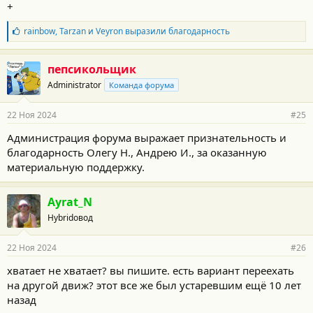
+
с
т
Б
rainbow
,
Tarzan
и
Veyron
выразили благодарность
и
л
:
а
г
пепсикольщик
о
Administrator
Команда форума
д
а
р
22 Ноя 2024
#25
н
о
Администрация форума выражает признательность и
с
благодарность Олегу Н., Андрею И., за оказанную
т
и
материальную поддержку.
:
Ayrat_N
Hybridовод
22 Ноя 2024
#26
хватает не хватает? вы пишите. есть вариант переехать
на другой движ? этот все же был устаревшим ещё 10 лет
назад