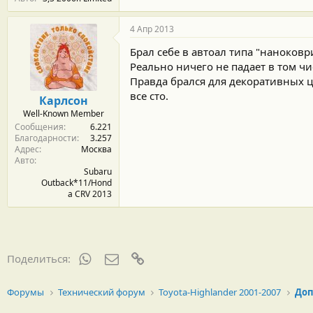
4 Апр 2013
Брал себе в автоал типа "наноковр
Реально ничего не падает в том чи
Правда брался для декоративных ц
все сто.
Карлсон
Well-Known Member
Сообщения
6.221
Благодарности
3.257
Адрес
Москва
Авто
Subaru
Outback*11/Hond
a CRV 2013
WhatsApp
Электронная почта
Ссылка
Поделиться:
Форумы
Технический форум
Toyota-Highlander 2001-2007
Доп