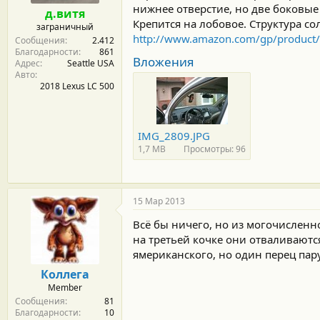
м
а
нижнее отверстие, но две боковые 
д.витя
ы
л
Крепится на лобовое. Структура с
заграничный
а
http://www.amazon.com/gp/product
Сообщения
2.412
Благодарности
861
Вложения
Адрес
Seattle USA
Авто
2018 Lexus LC 500
IMG_2809.JPG
1,7 MB
Просмотры: 96
15 Мар 2013
Всё бы ничего, но из могочисленно
на третьей кочке они отваливаются.
ямериканского, но один перец пару
Коллега
Member
Сообщения
81
Благодарности
10