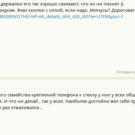
держалки его так хорошо сжимают, что он ни пикнет ))
олидная. Жми кнопки с силой, если надо. Минусы? Дороговат
/B0089VO7HE/ref=oh_details_o04_s00_i00?ie=UTF8&psc=1
Последнее 
го семейства креплений телефона к стеклу у них у всех общ
 И что ни делай , так у всех. Наиболее достойно вёл себя п
 раз отваливался...