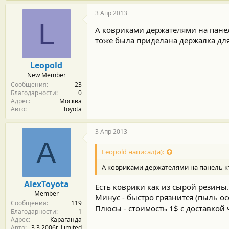
а
г
3 Апр 2013
о
L
д
А ковриками держателями на панел
а
тоже была приделана держалка для
р
н
о
Leopold
с
New Member
т
Сообщения
23
и
Благодарности
0
:
Адрес
Москва
Авто
Toyota
3 Апр 2013
A
Leopold написал(а):
А ковриками держателями на панель к
AlexToyota
Есть коврики как из сырой резины.
Member
Минус - быстро грязнится (пыль ос
Сообщения
119
Плюсы - стоимость 1$ с доставкой 
Благодарности
1
Адрес
Караганда
Авто
3,3 2006г. Limited