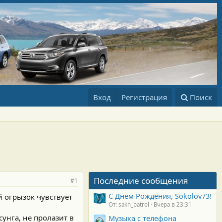
Вход
Регистрация
Поиск
Последние сообщения
#1
С Днем Рождения, Sokolov73!
й огрызок чувствует
От: sakh_patrol
Вчера в 23:31
унга, не пролазит в
Музыка с телефона