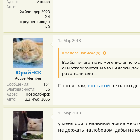
Адрес
Москва
Авто
Хайлендер 2003
2,4
переднеприводн
ый
15 Мар 2013
Коллега написал(а):
Всё бы ничего, но из могочисленного с
они отваливаются. И что ни делай , так
ЮрийНСК
раз отваливался...
Active Member
Сообщения
161
По отзывам,
вот такой
не плохо де
Благодарности
36
Адрес
Новосибирск
Авто
3,3, 4wd, 2005
15 Мар 2013
у меня оригинальный нокиа не отв
не держать на лобовом, дабы не и