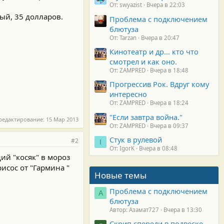
От: swyazist
Вчера в 22:03
ый, 35 долларов.
Проблема с подключением
блютуза
От: Tarzan
Вчера в 20:47
Кинотеатр и др... кто что
смотрел и как оно.
От: ZAMPRED
Вчера в 18:48
Прогрессив Рок. Вдруг кому
интересно
От: ZAMPRED
Вчера в 18:24
"Если завтра война."
редактирование:
15 Мар 2013
От: ZAMPRED
Вчера в 09:37
Стук в рулевой
#2
I
От: IgorK
Вчера в 08:48
ий "косяк" в мороз
рисос от "Гармина "
Новые темы
Проблема с подключением
А
блютуза
Автор: Азамат727
Вчера в 13:30
Скрип спереди в подвеске.