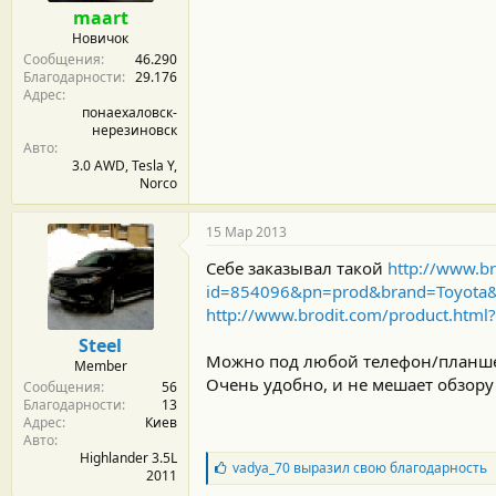
maart
Новичок
Сообщения
46.290
Благодарности
29.176
Адрес
понаехаловск-
нерезиновск
Авто
3.0 AWD, Tesla Y,
Norco
15 Мар 2013
Себе заказывал такой
http://www.br
id=854096&pn=prod&brand=Toyota&
http://www.brodit.com/product.htm
Steel
Можно под любой телефон/планшет
Member
Очень удобно, и не мешает обзору
Сообщения
56
Благодарности
13
Адрес
Киев
Авто
Highlander 3.5L
Б
vadya_70
выразил свою благодарность
2011
л