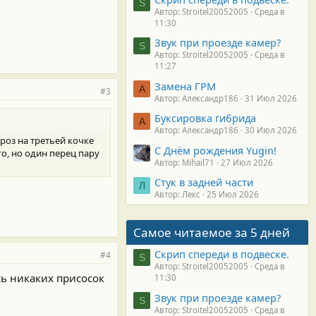
S
Автор: Stroitel20052005
Среда в
11:30
Звук при проезде камер?
S
Автор: Stroitel20052005
Среда в
11:27
Замена ГРМ
А
#3
Автор: Александр186
31 Июл 2026
Буксировка гибрида
А
Автор: Александр186
30 Июл 2026
ороз на третьей кочке
С Днём рождения Yugin!
го, но один перец пару
Автор: Mihail71
27 Июл 2026
Стук в задней части
Л
Автор: Лекс
25 Июл 2026
Самое читаемое за 5 дней
Скрип спереди в подвеске.
#4
S
Автор: Stroitel20052005
Среда в
сь никаких присосок
11:30
Звук при проезде камер?
S
Автор: Stroitel20052005
Среда в