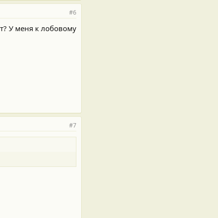
#6
т? У меня к лобовому
#7