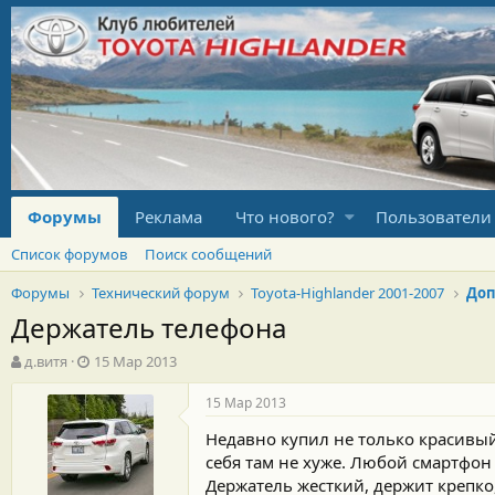
Форумы
Реклама
Что нового?
Пользователи
Список форумов
Поиск сообщений
Форумы
Технический форум
Toyota-Highlander 2001-2007
Доп
Держатель телефона
А
Д
д.витя
15 Мар 2013
в
а
т
т
15 Мар 2013
о
а
Недавно купил не только красивый
р
н
т
а
себя там не хуже. Любой смартфон
е
ч
Держатель жесткий, держит крепко