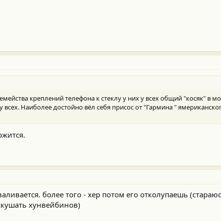
емейства креплений телефона к стеклу у них у всех общий "косяк" в м
 у всех. Наиболее достойно вёл себя присос от "Гармина " ямериканско
ржится.
аливается. более того - хер потом его отколупаешь (стараю
скушать хунвейбинов)