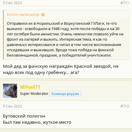
5 Сен 2023
#711
Хохол написал(а):
Отправили их в Норильский и Воркутинский ГУЛаги, те что
выжили - освободили в 1948 году, хотя после победы и на 30
лет октября были амнистии. Очень немногим повезло уйти на
фронт из лагерей и выжить. Интересная тема, я как-то
давненько интересовался и читал в том числе воспоминания
отсидевших и выживших. Вроде тоже победа на финской
беловоенщиной, праздник, а победителей уничтожили.
Мой дед за финскую награждён Красной звездой, не
надо всех под одну гребёнку... ага?
Mihail71
Super Moderator
Команда форума
5 Сен 2023
#712
Бутовский полигон
Был там недавно, жуткое место