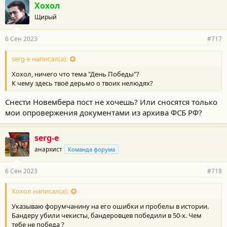
Хохол
Щирый
6 Сен 2023
#717
serg-e написал(а):
Хохол, ничего что тема "День Победы"?
К чему здесь твоё дерьмо о твоих нелюдях?
Снести Новембера пост не хочешь? Или сносятся только
мои опровержения документами из архива ФСБ РФ?
serg-e
анархист
Команда форума
6 Сен 2023
#718
Хохол написал(а):
Указываю форумчанину на его ошибки и пробелы в истории.
Бандеру убили чекисты, бандеровцев победили в 50-х. Чем
тебе не победа ?