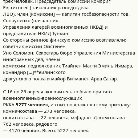
трех человек. Председатель комиссии комбриг
Евстигнеев (начальник разведотдела
ЛВО), член [комиссии] — капитан госбезопасности тов.
Сопруненко (начальник
Управления лагерей военнопленных НКВД) и
представитель НКИД Тункин.
Со стороны финнов финскую комиссию возглавляли:
советник миссии Ойстенен
Уно Соломон, Секретарь бюро Управления Министерства
иностранных дел, члены
комиссии: подполковник Тиайнен Матти Эмиль Иямара,
командир [...]**еилинского
драгунского полка и майор Витманен Арва Санар.
С 16 по 26 апреля включительно было принято
военнопленных-военнослужащих
РККА
5277 человек
, из них по должностному признаку:
комначсостава — 273 человека,
политсостава — 22 человека, мл[адшего]. комсостава —
762 человека, рядового
— 4170 человек. Всего: 5227 человек.