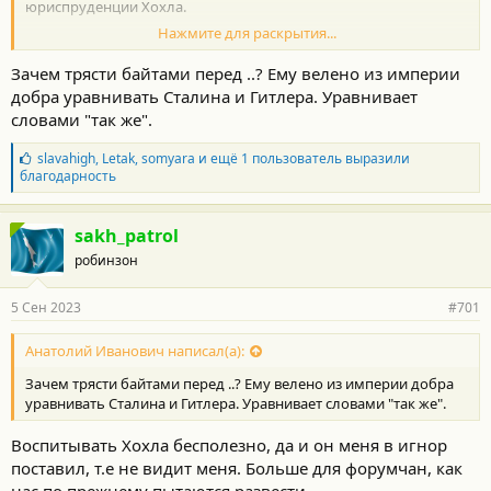
юриспруденции Хохла.
Нажмите для раскрытия...
Ниже выделил жирным те фразы, когда исподволь, опираясь
на один из фактов "нарушения" , игнорируя все остальное, нам
Зачем трясти байтами перед ..? Ему велено из империи
преподносится глубокая мысль о никчемности победы,
добра уравнивать Сталина и Гитлера. Уравнивает
глупости наших отцов и дедов ... и важности международной
словами "так же".
юриспруденции.
Б
slavahigh
,
Letak
,
somyara
и ещё 1 пользователь выразили
л
благодарность
а
Да, и "умная речь" не оспаривается , любая попытка
г
отвергается... пример ниже
о
sakh_patrol
д
робинзон
а
р
Хохол.. а ты ведь с админом тоже договаривался и толку? Или
н
тебя заставили... или это просто твоя работа?
5 Сен 2023
#701
о
с
т
Анатолий Иванович написал(а):
и
Зачем трясти байтами перед ..? Ему велено из империи добра
:
уравнивать Сталина и Гитлера. Уравнивает словами "так же".
Воспитывать Хохла бесполезно, да и он меня в игнор
поставил, т.е не видит меня. Больше для форумчан, как
нас по прежнему пытаются развести..