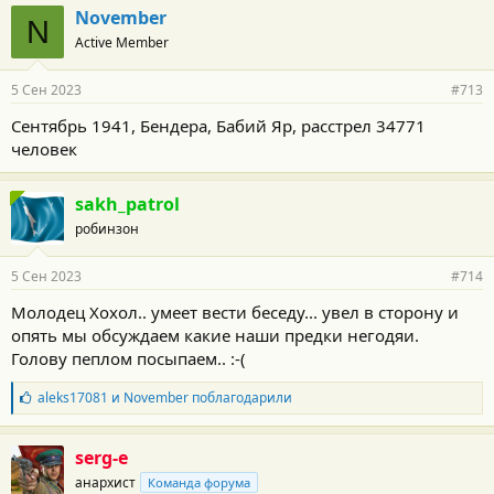
November
N
Active Member
5 Сен 2023
#713
Сентябрь 1941, Бендера, Бабий Яр, расстрел 34771
человек
sakh_patrol
робинзон
5 Сен 2023
#714
Молодец Хохол.. умеет вести беседу... увел в сторону и
опять мы обсуждаем какие наши предки негодяи.
Голову пеплом посыпаем.. :-(
Б
aleks17081
и
November
поблагодарили
л
а
г
serg-e
о
анархист
Команда форума
д