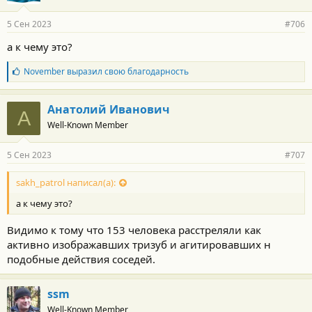
5 Сен 2023
#706
а к чему это?
Б
November
выразил свою благодарность
л
а
г
Анатолий Иванович
А
о
Well-Known Member
д
а
р
5 Сен 2023
#707
н
о
с
sakh_patrol написал(а):
т
а к чему это?
и
:
Видимо к тому что 153 человека расстреляли как
активно изображавших тризуб и агитировавших н
подобные действия соседей.
ssm
Well-Known Member