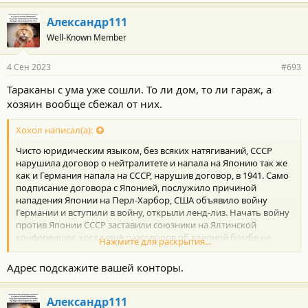
Александр111
Well-Known Member
4 Сен 2023
#693
Тараканы с ума уже сошли. То ли дом, то ли гараж, а
хозяин вообще сбежал от них.
Хохол написал(а):
Чисто юридическим языком, без всяких натягиваний, СССР
нарушила договор о нейтралитете и напала на Японию так же
как и Германия напала на СССР, нарушив договор, в 1941. Само
подписание договора с Японией, послужило причиной
нападения Японии на Перл-Харбор, США объявило войну
Германии и вступили в войну, открыли ленд-лиз. Начать войну
против Японии СССР заставили союзники на Ялтинской
конференции, когда ещё разговоров об ядерной бомбе не
Нажмите для раскрытия...
было и воевать с Японией на ее территории собирались
минимум год после победы в Европе даже с вступлением СССР
Адрес подскажите вашей конторы.
в войну с Японией.
Зы: Японцам союзники наваляли правильно, было за что. СССР
Александр111