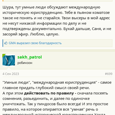
Шура, тут умные люди обсуждают международную
историческую юриспруденцию. Тебе в пьяном коматозе
такое не понять и не старайся. Твои высеры в мой адрес
не несут никакой информации по делу и не
подтверждены документально. Бухай дальше, Саня, и не
засоряй эфир. Люблю, целую.
Б
GMA
выразил свою благодарность
л
а
г
sakh_patrol
о
робинзон
д
а
р
4 Сен 2023
#699
н
о
"Умные люди", "международная юриспруденция" - самое
с
главное придать глубокий смысл своей речи.
т
и
А при этом
действовать по правилу -
сначала посеять
:
сомнения, разьединить, и далее по одиночке
уничтожать. Так у пиндосов было всегда! И это простое
правило, на которое опирается вся "умная" речь о
международной исторической юриспруденции Хохла.