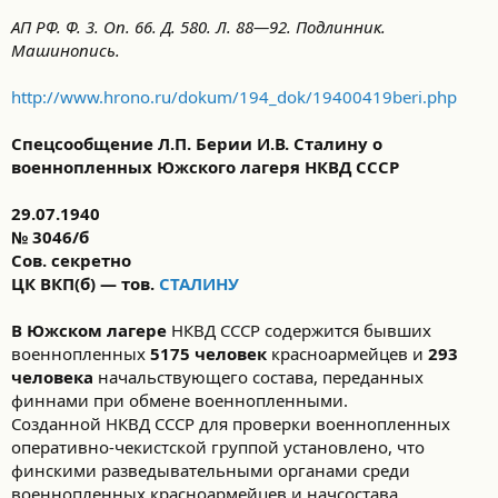
АП РФ. Ф. 3. Оп. 66. Д. 580. Л. 88—92. Подлинник.
Машинопись.
http://www.hrono.ru/dokum/194_dok/19400419beri.php
Спецсообщение Л.П. Берии И.В. Сталину о
военнопленных Южского лагеря НКВД СССР
29.07.1940
№ 3046/б
Сов. секретно
ЦК ВКП(б) — тов.
СТАЛИНУ
В Южском лагере
НКВД СССР содержится бывших
военнопленных
5175 человек
красноармейцев и
293
человека
начальствующего состава, переданных
финнами при обмене военнопленными.
Созданной НКВД СССР для проверки военнопленных
оперативно-чекистской группой установлено, что
финскими разведывательными органами среди
военнопленных красноармейцев и начсостава