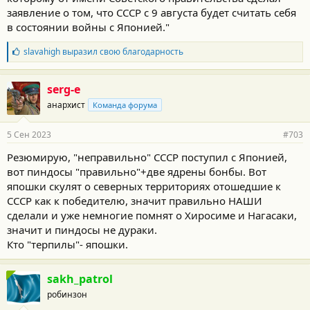
заявление о том, что СССР с 9 августа будет считать себя
в состоянии войны с Японией."
Б
slavahigh
выразил свою благодарность
л
а
г
serg-e
о
анархист
Команда форума
д
а
р
5 Сен 2023
#703
н
о
Резюмирую, "неправильно" СССР поступил с Японией,
с
вот пиндосы "правильно"+две ядрены бонбы. Вот
т
и
япошки скулят о северных территориях отошедшие к
:
СССР как к победителю, значит правильно НАШИ
сделали и уже немногие помнят о Хиросиме и Нагасаки,
значит и пиндосы не дураки.
Кто "терпилы"- япошки.
sakh_patrol
робинзон