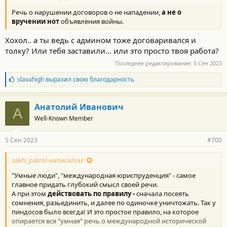
Сахалина и Курильские острова.
Против лишнего
Речь о нарушении договоров о не нападении,
а не о
праздника в РФ ничего не имею.
3 сентября ещё день
вручении нот
объявления войны.
окончания ВМВ, такой праздник в РФ тоже с 2020 года введён.
Хохол.. а ты ведь с админом тоже договаривался и
толку? Или тебя заставили... или это просто твоя работа?
Последнее редактирование:
5 Сен 2023
Б
slavahigh
выразил свою благодарность
л
а
г
Анатолий Иванович
А
о
Well-Known Member
д
а
р
5 Сен 2023
#700
н
о
с
sakh_patrol написал(а):
т
"Умные люди", "международная юриспруденция" - самое
и
:
главное придать глубокий смысл своей речи.
А при этом
действовать по правилу -
сначала посеять
сомнения, разьединить, и далее по одиночке уничтожать. Так у
пиндосов было всегда! И это простое правило, на которое
опирается вся "умная" речь о международной исторической