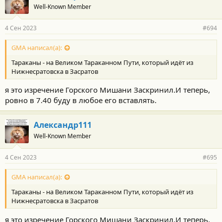
тоже в списке победителей, хоть и повоевал 3 недели. По
Well-Known Member
Ялтинской договоренности получил часть Сахалина и
Курильские острова. Против лишнего праздника в РФ ничего
4 Сен 2023
#694
не имею. 3 сентября ещё день окончания ВМВ, такой праздник
в РФ тоже с 2020 года введён.
GMA написал(а):
Посмотреть вложение 89465
Тараканы - на Великом Тараканном Пути, который идёт из
Нижнесратовска в Засратов
я это изречение Горского Мишани Заскринил.И теперь,
ровно в 7.40 буду в любое его вставлять.
Александр111
Well-Known Member
4 Сен 2023
#695
GMA написал(а):
Тараканы - на Великом Тараканном Пути, который идёт из
Нижнесратовска в Засратов
я это изречение Горского Мишани Заскринил.И теперь,