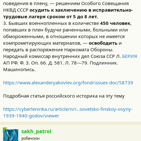
поведения в плену, — решением Особого Совещания
НКВД СССР
осудить к заключению в исправительно-
трудовые лагеря сроком от 5 до 8 лет.
3. Бывших военнопленных в количестве
450 человек
,
попавших в плен будучи раненными, больными или
обмороженными, в отношении которых не имеется
компрометирующих материалов, —
освободить
и
передать в распоряжение Наркомата Обороны.
Народный комиссар внутренних дел Союза ССР Л.
БЕРИЯ
АП РФ. Ф. 3. Оп. 66. Д. 581. Л. 78—79. Подлинник.
Машинопись.
https://www.alexanderyakovlev.org/fond/issues-doc/58739
Подробная статья российского историка на эту тему
https://cyberleninka.ru/article/n/r...sovetsko-finskoy-voyny-
1939-1940-godov/viewer
sakh_patrol
робинзон