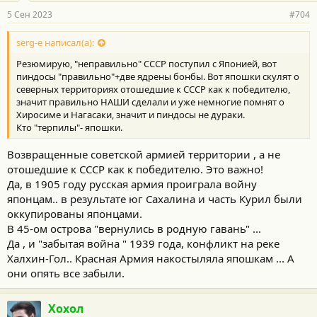
5 Сен 2023
#704
serg-e написал(а):
Резюмирую, "неправильно" СССР поступил с Японией, вот
пиндосы "правильно"+две ядрены бонбы. Вот япошки скулят о
северных территориях отошедшие к СССР как к победителю,
значит правильно НАШИ сделали и уже немногие помнят о
Хиросиме и Нагасаки, значит и пиндосы не дураки.
Кто "терпилы"- япошки.
Возвращенные советской армией территории , а не
отошедшие к СССР как к победителю. Это важно!
Да, в 1905 году русская армия проиграла войну
японцам.. в результате юг Сахалина и часть Курил были
оккупированы японцами.
В 45-ом острова "вернулись в родную гавань" ...
Да , и "забытая война " 1939 года, конфликт на реке
Халхин-Гол.. Красная Армия накостыляла япошкам ... А
они опять все забыли.
Хохол