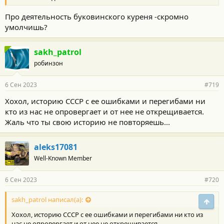
Про деятельность буковинского куреня -скромно
умолчишь?
sakh_patrol
робинзон
6 Сен 2023
#719
Хохол, историю СССР с ее ошибками и перегибами ни
кто из нас не опровергает и от нее не открещивается.
Жаль что ты свою историю не повторяешь...
aleks17081
Well-Known Member
6 Сен 2023
#720
sakh_patrol написал(а):
Свер
Хохол, историю СССР с ее ошибками и перегибами ни кто из
нас не опровергает и от нее не открещивается.