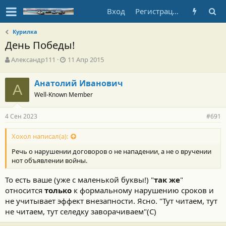
Вход
Регистрация
Курилка
День Победы!
А
Д
Александр111
11 Апр 2015
в
а
т
т
Анатолий Иванович
о
А
а
Well-Known Member
р
н
т
а
е
ч
4 Сен 2023
#691
м
а
ы
л
Хохол написал(а):
а
Речь о нарушении договоров о не нападении, а не о вручении
нот объявлении войны.
То есть ваше (уже с маленькой буквы!) "
так же
"
относится
только
к формальному нарушению сроков и
не учитывает эффект внезапности. Ясно. "Тут читаем, тут
не читаем, тут селедку заворачиваем"(С)