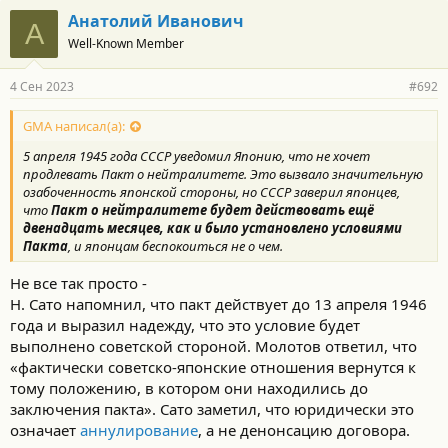
Анатолий Иванович
А
Well-Known Member
4 Сен 2023
#692
GMA написал(а):
5 апреля 1945 года СССР уведомил Японию, что не хочет
продлевать Пакт о нейтралитете. Это вызвало значительную
озабоченность японской стороны, но СССР заверил японцев,
что
Пакт о нейтралитете будет действовать ещё
двенадцать месяцев, как и было установлено условиями
Пакта
, и японцам беспокоиться не о чем.
Не все так просто -
Н. Сато напомнил, что пакт действует до 13 апреля 1946
года и выразил надежду, что это условие будет
выполнено советской стороной. Молотов ответил, что
«фактически советско-японские отношения вернутся к
тому положению, в котором они находились до
заключения пакта». Сато заметил, что юридически это
означает
аннулирование
, а не денонсацию договора.