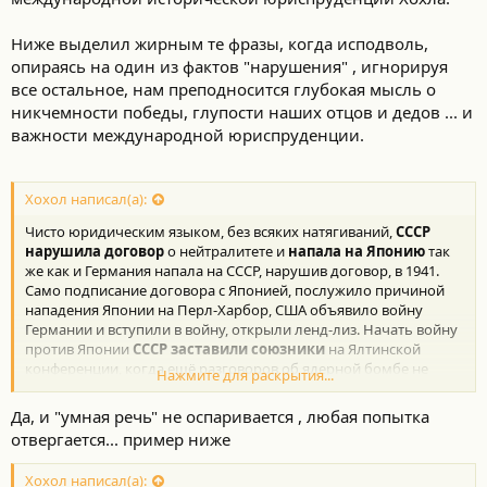
Ниже выделил жирным те фразы, когда исподволь,
опираясь на один из фактов "нарушения" , игнорируя
все остальное, нам преподносится глубокая мысль о
никчемности победы, глупости наших отцов и дедов ... и
важности международной юриспруденции.
Хохол написал(а):
Чисто юридическим языком, без всяких натягиваний,
СССР
нарушила договор
о нейтралитете и
напала на Японию
так
же как и Германия напала на СССР, нарушив договор, в 1941.
Само подписание договора с Японией, послужило причиной
нападения Японии на Перл-Харбор, США объявило войну
Германии и вступили в войну, открыли ленд-лиз. Начать войну
против Японии
СССР заставили союзники
на Ялтинской
конференции, когда ещё разговоров об ядерной бомбе не
Нажмите для раскрытия...
было и воевать с Японией на ее территории собирались
минимум год после победы в Европе даже с вступлением СССР
Да, и "умная речь" не оспаривается , любая попытка
в войну с Японией.
отвергается... пример ниже
Зы: Японцам
союзники наваляли
правильно, было за что.
СССР тоже в списке победителей, хоть и повоевал 3
Хохол написал(а):
недели
. По Ялтинской договоренности
получил часть