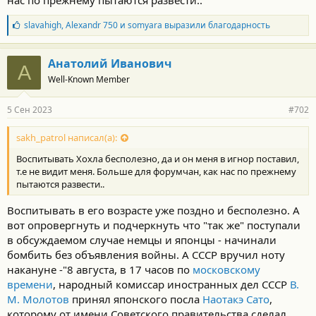
Б
slavahigh
,
Alexandr 750
и
somyara
выразили благодарность
л
а
г
Анатолий Иванович
А
о
Well-Known Member
д
а
р
5 Сен 2023
#702
н
о
с
sakh_patrol написал(а):
т
Воспитывать Хохла бесполезно, да и он меня в игнор поставил,
и
:
т.е не видит меня. Больше для форумчан, как нас по прежнему
пытаются развести..
Воспитывать в его возрасте уже поздно и бесполезно. А
вот опровергнуть и подчеркнуть что "так же" поступали
в обсуждаемом случае немцы и японцы - начинали
бомбить без объявления войны. А СССР вручил ноту
накануне -"8 августа, в 17 часов по
московскому
времени
, народный комиссар иностранных дел СССР
В.
М. Молотов
принял японского посла
Наотакэ Сато
,
которому от имени Советского правительства сделал