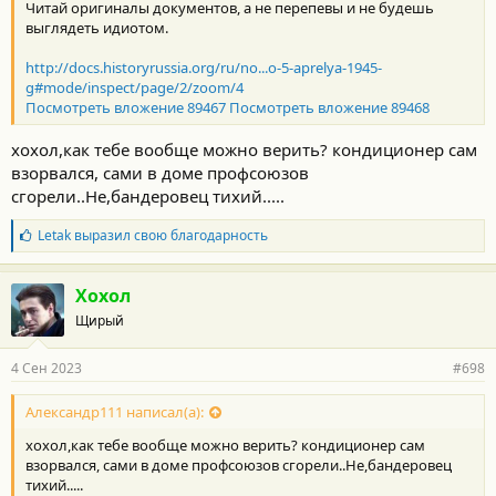
Читай оригиналы документов, а не перепевы и не будешь
выглядеть идиотом.
http://docs.historyrussia.org/ru/no...o-5-aprelya-1945-
g#mode/inspect/page/2/zoom/4
Посмотреть вложение 89467
Посмотреть вложение 89468
хохол,как тебе вообще можно верить? кондиционер сам
взорвался, сами в доме профсоюзов
сгорели..Не,бандеровец тихий.....
Б
Letak
выразил свою благодарность
л
а
г
Хохол
о
Щирый
д
а
р
4 Сен 2023
#698
н
о
с
Александр111 написал(а):
т
хохол,как тебе вообще можно верить? кондиционер сам
и
:
взорвался, сами в доме профсоюзов сгорели..Не,бандеровец
тихий.....