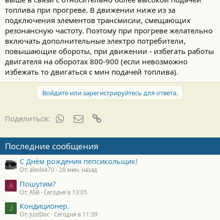
топлива при прогреве. В движении ниже из за
подключения элементов трансмисии, смещающих
резонансную частоту. Поэтому при прогреве желательно
включать дополнительные электро потребители,
повышающие обороты, при движении - избегать работы
двигателя на оборотах 800-900 (если невозможно
избежать то двигаться с мин подачей топлива).
Войдите или зарегистрируйтесь для ответа.
WhatsApp
Электронная почта
Ссылка
Поделиться:
Последние сообщения
С Днём рождения пепсикольщик!
От: alexlx470
28 мин. назад
Пошутим?
A
От: ASB
Сегодня в 13:05
Кондиционер.
J
От: JustDoc
Сегодня в 11:39