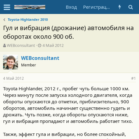
Вход
Регистрация
Toyota-Highlander 2010
Гул и вибрация (дрожание) автомобиля на
оборотах около 900 об.
А
Д
WEBconsultant
4 Май 2012
в
а
т
т
WEBconsultant
о
а
Member
р
н
т
а
4 Май 2012
е
ч
#1
м
а
Toyota Highlander, 2012 г., пробег чуть больше 1000 км.
ы
л
Через минуту после запуска холодного двигателя, когда
а
обороты опускаются до отметки, приблизительно, 900
оборотов, автомобиль начинает существенно гудеть и
дрожать. Чуть позже, когда обороты опускаются ниже,
гул и вибрация пропадают и автомобиль работает тихо.
Также, эффект гула и вибрации, но более спокойный,