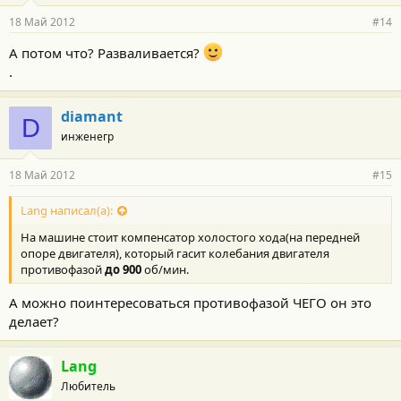
18 Май 2012
#14
А потом что? Разваливается?
.
diamant
D
инженегр
18 Май 2012
#15
Lang написал(а):
На машине стоит компенсатор холостого хода(на передней
опоре двигателя), который гасит колебания двигателя
противофазой
до 900
об/мин.
А можно поинтересоваться противофазой ЧЕГО он это
делает?
Lang
Любитель