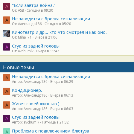
"Если завтра война."
A
От: ASB
Сегодня в 09:30
Не заводится с брелка сигнализации
А
От: Александр186
Сегодня в 05:20
Кинотеатр и др... кто что смотрел и как оно.
От: Mihail71
Вчера в 21:06
Стук из задней головы
A
От: avchumik
Вчера в 11:42
Новые темы
Не заводится с брелка сигнализации
А
Автор: Александр186
Вчера в 06:29
Кондиционер.
А
Автор: Александр186
Вчера в 06:13
Живет своей жизнью )
А
Автор: Александр186
Вчера в 06:03
Стук из задней головы
A
Автор: avchumik
Пятница в 21:32
Проблема с подключением блютуза
А