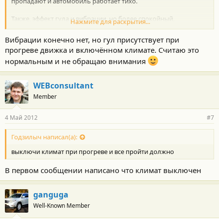
пропадают и автомобиль работает тихо.
Также, эффект гула и вибрации, но более спокойный,
Нажмите для раскрытия...
проявляются при прохождении отметки приблизительно в 900
оборотов при тянучке в пробке либо при езде задним ходом.
Вибрации конечно нет, но гул присутствует при
прогреве движка и включённом климате. Считаю это
Кондиционер (климат-контроль) выключен.
нормальным и не обращаю внимания
Это нормально?
У кого-то еще есть такое?
WEBconsultant
Из-за чего это может быть?
Member
4 Май 2012
#7
Годзилыч написал(а):
выключи климат при прогреве и все пройти должно
В первом сообщении написано что климат выключен
ganguga
Well-Known Member