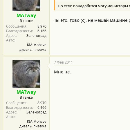
Но если понадобится могу ионисторы 
MATway
Ты это, тово (с), не мешай машине
В танке
Сообщения
8.970
Благодарности
6.166
Адрес
Зеленоград
Авто
KIA Mohave
дизель, пневма
7 Фев 2011
Мне не.
MATway
В танке
Сообщения
8.970
Благодарности
6.166
Адрес
Зеленоград
Авто
KIA Mohave
дизель, пневма