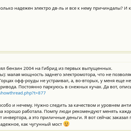
колько надежен электро дв-ль и все к нему причиндалы? И к
енял бензин 2004 на Гибрид из первых выпущенных.
ны): малая мощность заднего электромотора, что не позволя
Горцах офф-роуды не устраивал, а, во-вторых, у меня еще не
ривода. Постоянно паркуюсь в снежных кучах. Да вот, описы
/showthread.php?t=877
 особо и нечему. Нужно следить за качеством и уровнем ант
па хорошо работала. Помпу люди рекомендуют менять кажды
 инвертора, а это приличные деньги. Я вот сейчас заказал
надежное, как чугунный мост