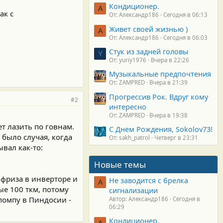
Кондиционер.
А
ак с
От: Александр186
Сегодня в 06:13
Живет своей жизнью )
А
От: Александр186
Сегодня в 06:03
Стук из задней головы
Y
От: yuriy1976
Вчера в 22:26
Музыкальные предпочтения
От: ZAMPRED
Вчера в 21:39
Прогрессив Рок. Вдруг кому
#2
интересно
От: ZAMPRED
Вчера в 19:38
ет лазить по говнам.
С Днем Рождения, Sokolov73!
 было случая, когда
От: sakh_patrol
Четверг в 23:31
вал как-то:
Новые темы
ифриза в инверторе и
Не заводится с брелка
А
е 100 ткм, потому
сигнализации
 помпу в Пиндосии -
Автор: Александр186
Сегодня в
06:29
Кондиционер.
А