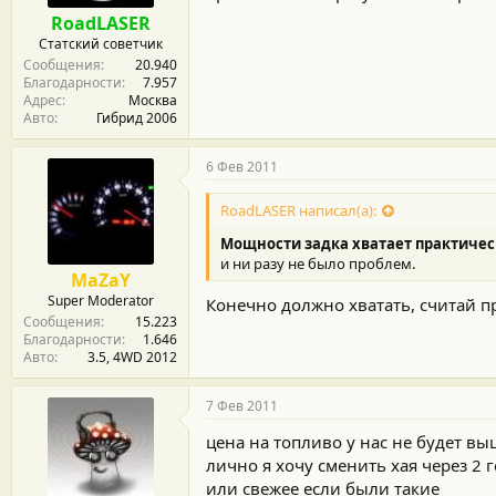
RoadLASER
Статский советчик
Сообщения
20.940
Благодарности
7.957
Адрес
Москва
Авто
Гибрид 2006
6 Фев 2011
RoadLASER написал(а):
Мощности задка хватает практичес
и ни разу не было проблем.
MaZaY
Super Moderator
Конечно должно хватать, считай п
Сообщения
15.223
Благодарности
1.646
Авто
3.5, 4WD 2012
7 Фев 2011
цена на топливо у нас не будет выш
лично я хочу сменить хая через 2 г
или свежее если были такие