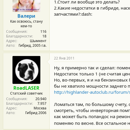
м
а
1.Стоит ли вообще это делать?
ы
л
2.Какие недостатки в гибриде, нас
а
запчастями?:dash:
Валери
Как освоюсь, стану
кем-то
Сообщения
116
Благодарности
18
Адрес
Шымкент
Авто
Гибрид, 2005 г.в.
22 Янв 2011
Ну, я примерно так и сделал: пом
Недостаток только 1 (не считая це
Но, во-первых, я и на бензиновых 
бы не хватило мощности заднего п
RoadLASER
http://highlander-autoclub.ru/forum
Статский советчик
Сообщения
20.940
Благодарности
7.957
Ломаться там, по большому счету,
Адрес
Москва
смотреть, чтобы инверторная пом
Авто
Гибрид 2006
как может быть попандос на ремонт
поменяю по весне. Все остальное 