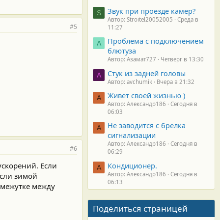
Звук при проезде камер?
S
Автор: Stroitel20052005
Среда в
#5
11:27
Проблема с подключением
А
блютуза
Автор: Азамат727
Четверг в 13:30
Стук из задней головы
A
Автор: avchumik
Вчера в 21:32
Живет своей жизнью )
А
Автор: Александр186
Сегодня в
06:03
Не заводится с брелка
А
сигнализации
Автор: Александр186
Сегодня в
#6
06:29
ускорений. Если
Кондиционер.
А
Автор: Александр186
Сегодня в
Если зимой
06:13
омежутке между
Поделиться страницей