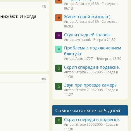
Автор: Александр186
Сегодня в
#3
06:13
анижают. И когда
Живет своей жизнью )
А
Автор: Александр186
Сегодня в
06:03
Стук из задней головы
A
Автор: avchumik
Вчера в 21:32
Проблема с подключением
А
блютуза
Автор: Азамат727
Четверг в 13:30
Скрип спереди в подвеске.
S
Автор: Stroitel20052005
Среда в
11:30
#4
Звук при проезде камер?
S
Автор: Stroitel20052005
Среда в
11:27
Самое читаемое за 5 дней
Скрип спереди в подвеске.
S
Автор: Stroitel20052005
Среда в
11:30