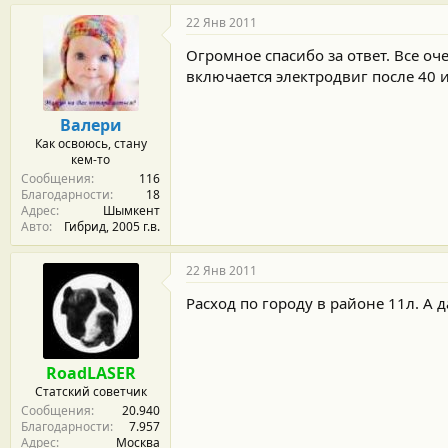
22 Янв 2011
Огромное спасибо за ответ. Все о
включается электродвиг после 40 
Валери
Как освоюсь, стану
кем-то
Сообщения
116
Благодарности
18
Адрес
Шымкент
Авто
Гибрид, 2005 г.в.
22 Янв 2011
Расход по городу в районе 11л. А д
RoadLASER
Статский советчик
Сообщения
20.940
Благодарности
7.957
Адрес
Москва