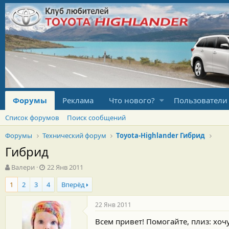
Форумы
Реклама
Что нового?
Пользователи
Список форумов
Поиск сообщений
Форумы
Технический форум
Toyota-Highlander Гибрид
Гибрид
А
Д
Валери
22 Янв 2011
в
а
1
2
3
4
Вперёд
т
т
о
а
р
н
22 Янв 2011
т
а
Всем привет! Помогайте, плиз: хочу
е
ч