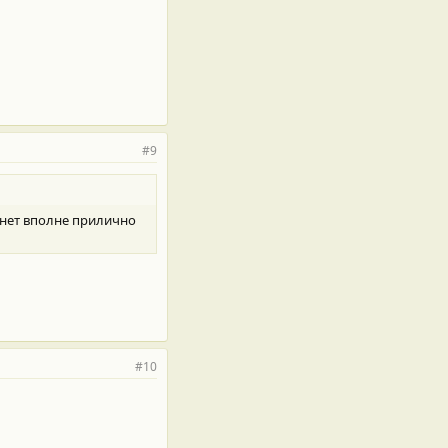
#9
тянет вполне прилично
#10