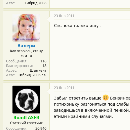
Авто
Гибрид 2006
23 Янв 2011
Спс.пока только ищу..
Валери
Как освоюсь, стану
кем-то
Сообщения
116
Благодарности
18
Адрес
Шымкент
Авто
Гибрид, 2005 г.в.
23 Янв 2011
Забыл ответить выше
Бензиновы
потихоньку разгоняться под слабый
заводишься в включенной печкой, 
этими крайними случаями.
RoadLASER
Статский советчик
Сообщения
20.940