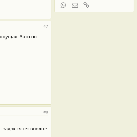
WhatsApp
Электронная почта
Ссылка
#7
 ощущал. Зато по
#8
- задок тянет вполне