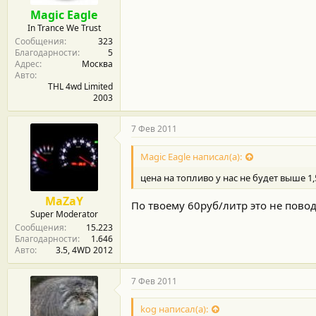
Magic Eagle
In Trance We Trust
Сообщения
323
Благодарности
5
Адрес
Москва
Авто
THL 4wd Limited
2003
7 Фев 2011
Magic Eagle написал(а):
цена на топливо у нас не будет выше 1,
MaZaY
По твоему 60руб/литр это не повод
Super Moderator
Сообщения
15.223
Благодарности
1.646
Авто
3.5, 4WD 2012
7 Фев 2011
kog написал(а):