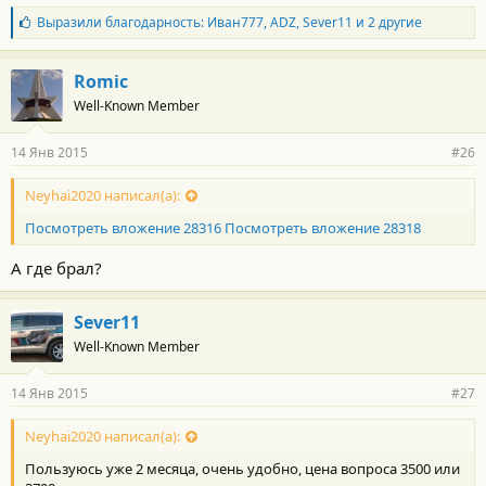
Б
Выразили благодарность:
Иван777
,
ADZ
,
Sever11
и 2 другие
л
а
г
Romic
о
Well-Known Member
д
а
р
14 Янв 2015
#26
н
о
с
Neyhai2020 написал(а):
т
Посмотреть вложение 28316
Посмотреть вложение 28318
и
:
А где брал?
Sever11
Well-Known Member
14 Янв 2015
#27
Neyhai2020 написал(а):
Пользуюсь уже 2 месяца, очень удобно, цена вопроса 3500 или