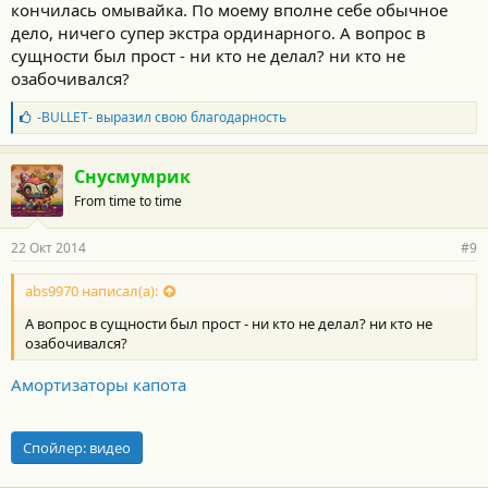
кончилась омывайка. По моему вполне себе обычное
дело, ничего супер экстра ординарного. А вопрос в
сущности был прост - ни кто не делал? ни кто не
озабочивался?
Б
-BULLET-
выразил свою благодарность
л
а
г
Снусмумрик
о
From time to time
д
а
р
22 Окт 2014
#9
н
о
с
abs9970 написал(а):
т
А вопрос в сущности был прост - ни кто не делал? ни кто не
и
:
озабочивался?
Амортизаторы капота
Спойлер:
видео