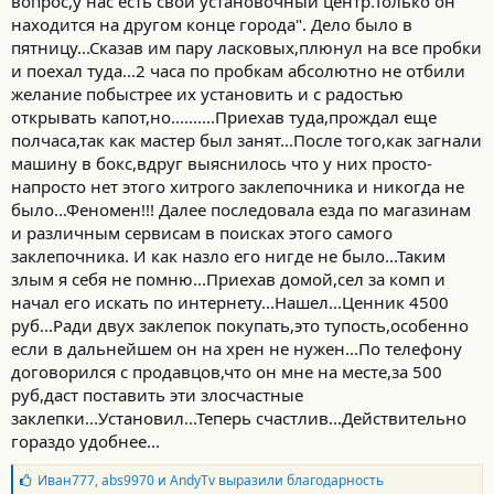
вопрос,у нас есть свой установочный центр.Только он
находится на другом конце города". Дело было в
пятницу...Сказав им пару ласковых,плюнул на все пробки
и поехал туда...2 часа по пробкам абсолютно не отбили
желание побыстрее их установить и с радостью
открывать капот,но..........Приехав туда,прождал еще
полчаса,так как мастер был занят...После того,как загнали
машину в бокс,вдруг выяснилось что у них просто-
напросто нет этого хитрого заклепочника и никогда не
было...Феномен!!! Далее последовала езда по магазинам
и различным сервисам в поисках этого самого
заклепочника. И как назло его нигде не было...Таким
злым я себя не помню...Приехав домой,сел за комп и
начал его искать по интернету...Нашел...Ценник 4500
руб...Ради двух заклепок покупать,это тупость,особенно
если в дальнейшем он на хрен не нужен...По телефону
договорился с продавцов,что он мне на месте,за 500
руб,даст поставить эти злосчастные
заклепки...Установил...Теперь счастлив...Действительно
гораздо удобнее...
Б
Иван777
,
abs9970
и
AndyTv
выразили благодарность