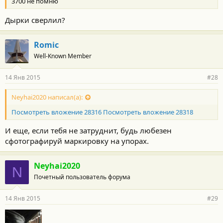
3700 не помню
Дырки сверлил?
Romic
Well-Known Member
14 Янв 2015
#28
Neyhai2020 написал(а):
Посмотреть вложение 28316
Посмотреть вложение 28318
И еще, если тебя не затруднит, будь любезен
сфотографируй маркировку на упорах.
Neyhai2020
N
Почетный пользователь форума
14 Янв 2015
#29