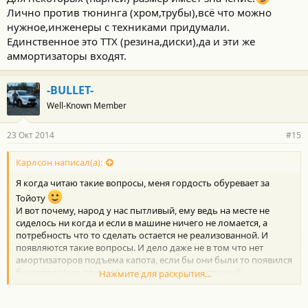
Лично против тюнинга (хром,трубы),всё что можно
нужное,инженеры с техниками придумали.
Единственное это ТТХ (резина,диски),да и эти же
аммортизаторы входят.
-BULLET-
Well-Known Member
23 Окт 2014
#15
Карлсон написал(а):
Я когда читаю такие вопросы, меня гордость обуревает за
Тойоту
И вот почему, народ у нас пытливый, ему ведь на месте не
сиделось ни когда и если в машине ничего не ломается, а
потребность что то сделать остается не реализованной. И
появляются такие вопросы. И дело даже не в том что нет
амортизаторов подъема капота, если бы они были то появился
бы вопрос (как пример) как вкрячить прямоточный
Нажмите для раскрытия...
воздушный фильтр, или переделать выхлопную систему на две
трубы....