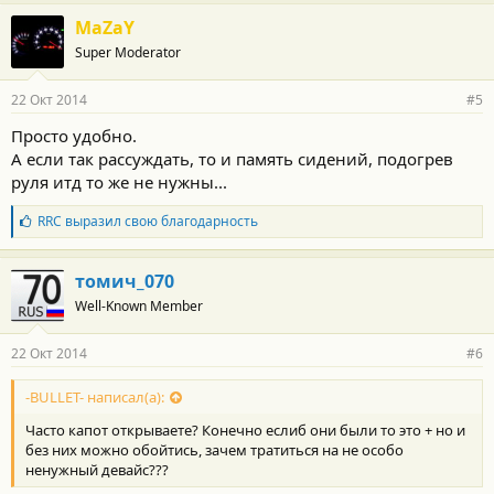
а
г
MaZaY
о
Super Moderator
д
а
р
22 Окт 2014
#5
н
о
Просто удобно.
с
А если так рассуждать, то и память сидений, подогрев
т
и
руля итд то же не нужны...
:
Б
RRC
выразил свою благодарность
л
а
г
томич_070
о
Well-Known Member
д
а
р
22 Окт 2014
#6
н
о
с
-BULLET- написал(а):
т
Часто капот открываете? Конечно еслиб они были то это + но и
и
:
без них можно обойтись, зачем тратиться на не особо
ненужный девайс???