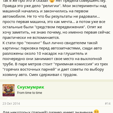
Так я же про это и сказал
нет предела совершенству.
Правда это уже дело "религии". Мои эксперименты над
машиной начались и закончились на первом
автомобиле. Не то что бы результаты не радовали...
просто первая машина, это как мечта... а потом уже все
остальные были "средством передвижения". Опят же
хочу заметить, не знаю почему, но именно первая сейчас
практически не вспоминается.
К стати про "тюнинг" был лично свидетелем такой
картины: парковка перед автозапчастями, сзади авто
разложены около 10 насадок на глушитель и
поочередно они занимают свое место на выхлопной
трубе. В паре метров стоит "приемная комиссия" из трех
"горячих восточных парней" и дает советы по выбору
хозяину авто. Смех сдерживал с трудом.
Снусмумрик
From time to time
23 Окт 2014
#14
Для некоторых (парней) размер имеет значение.