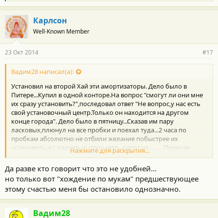
л
а
г
Карлсон
о
Well-Known Member
д
а
р
23 Окт 2014
#17
н
о
с
Вадим28 написал(а):
т
Установил на второй Хай эти амортизаторы. Дело было в
и
:
Питере...Купил в одной конторе.На вопрос "смогут ли они мне
их сразу установить?",последовал ответ "Не вопрос,у нас есть
свой установочный центр.Только он находится на другом
конце города". Дело было в пятницу...Сказав им пару
ласковых,плюнул на все пробки и поехал туда...2 часа по
пробкам абсолютно не отбили желание побыстрее их
установить и с радостью открывать капот,но..........Приехав
Нажмите для раскрытия...
туда,прождал еще полчаса,так как мастер был занят...После
того,как загнали машину в бокс,вдруг выяснилось что у них
Да разве кто говорит что это не удобней...
просто-напросто нет этого хитрого заклепочника и никогда не
но только вот "хождение по мукам" предшествующее
было...Феномен!!! Далее последовала езда по магазинам и
этому счастью меня бы остановило однозначно.
различным сервисам в поисках этого самого заклепочника. И
как назло его нигде не было...Таким злым я себя не
помню...Приехав домой,сел за комп и начал его искать по
Вадим28
интернету...Нашел...Ценник 4500 руб...Ради двух заклепок