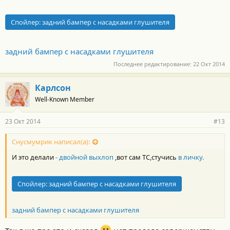
Спойлер:
задний бампер с насадками глушителя
задний бампер с насадками глушителя
Последнее редактирование:
22 Окт 2014
Карлсон
Well-Known Member
23 Окт 2014
#13
Снусмумрик написал(а):
И это делали
- двойной выхлоп
,вот сам ТС,стучись
в личку.
Спойлер:
задний бампер с насадками глушителя
задний бампер с насадками глушителя