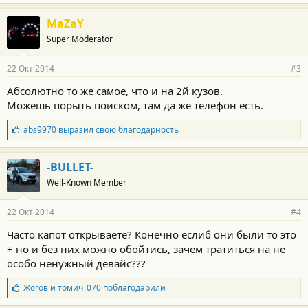
MaZaY
Super Moderator
22 Окт 2014
#3
Абсолютно то же самое, что и на 2й кузов.
Можешь порыть поиском, там да же телефон есть.
Б
abs9970
выразил свою благодарность
л
а
г
-BULLET-
о
Well-Known Member
д
а
р
22 Окт 2014
#4
н
о
Часто капот открываете? Конечно еслиб они были то это
с
+ но и без них можно обойтись, зачем тратиться на не
т
и
особо ненужный девайс???
:
Б
Жогов
и
томич_070
поблагодарили
л