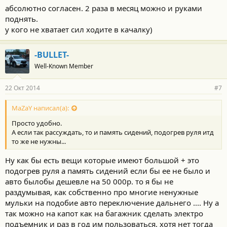
абсолютно согласен. 2 раза в месяц можно и руками
поднять.
у кого не хватает сил ходите в качалку)
-BULLET-
Well-Known Member
22 Окт 2014
#7
MaZaY написал(а):
Просто удобно.
А если так рассуждать, то и память сидений, подогрев руля итд
то же не нужны...
Ну как бы есть вещи которые имеют большой + это
подогрев руля а память сидений если бы ее не было и
авто былобы дешевле на 50 000р. то я бы не
раздумывая, как собственно про многие ненужные
мульки на подобие авто переключение дальнего .... Ну а
так можно на капот как на багажник сделать электро
подъемник и раз в год им пользоваться, хотя нет тогда