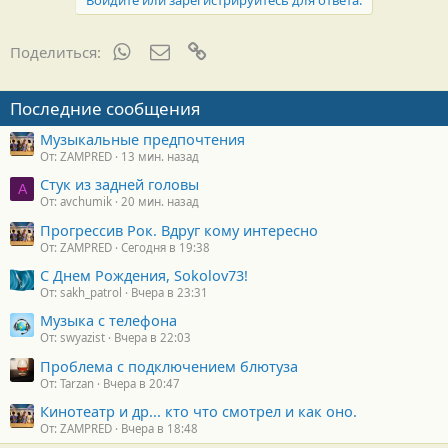
WhatsApp
Электронная почта
Ссылка
Поделиться:
Последние сообщения
Музыкальные предпочтения
От: ZAMPRED
13 мин. назад
Стук из задней головы
A
От: avchumik
20 мин. назад
Прогрессив Рок. Вдруг кому интересно
От: ZAMPRED
Сегодня в 19:38
С Днем Рождения, Sokolov73!
От: sakh_patrol
Вчера в 23:31
Музыка с телефона
От: swyazist
Вчера в 22:03
Проблема с подключением блютуза
От: Tarzan
Вчера в 20:47
Кинотеатр и др... кто что смотрел и как оно.
От: ZAMPRED
Вчера в 18:48