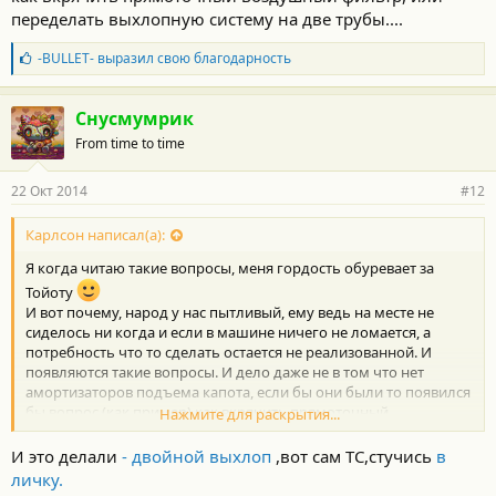
переделать выхлопную систему на две трубы....
Б
-BULLET-
выразил свою благодарность
л
а
г
Снусмумрик
о
From time to time
д
а
р
22 Окт 2014
#12
н
о
с
Карлсон написал(а):
т
Я когда читаю такие вопросы, меня гордость обуревает за
и
:
Тойоту
И вот почему, народ у нас пытливый, ему ведь на месте не
сиделось ни когда и если в машине ничего не ломается, а
потребность что то сделать остается не реализованной. И
появляются такие вопросы. И дело даже не в том что нет
амортизаторов подъема капота, если бы они были то появился
бы вопрос (как пример) как вкрячить прямоточный
Нажмите для раскрытия...
воздушный фильтр, или переделать выхлопную систему на две
трубы....
И это делали
- двойной выхлоп
,вот сам ТС,стучись
в
личку.