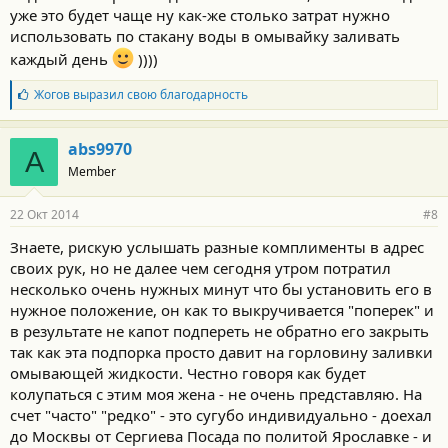
уже это будет чаще ну как-же столько затрат нужно
использовать по стакану воды в омывайку заливать
каждый день
))))
Б
Жогов
выразил свою благодарность
л
а
г
abs9970
A
о
Member
д
а
р
22 Окт 2014
#8
н
о
Знаете, рискую услышать разные комплименты в адрес
с
своих рук, но не далее чем сегодня утром потратил
т
и
несколько очень нужных минут что бы установить его в
:
нужное положение, он как то выкручивается "поперек" и
в результате не капот подпереть не обратно его закрыть
так как эта подпорка просто давит на горловину заливки
омывающей жидкости. Честно говоря как будет
колупаться с этим моя жена - не очень представляю. На
счет "часто" "редко" - это сугубо индивидуально - доехал
до Москвы от Сергиева Посада по политой Ярославке - и