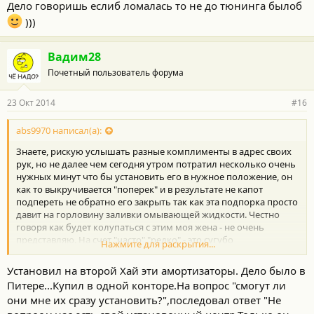
Дело говоришь еслиб ломалась то не до тюнинга былоб
)))
Вадим28
Почетный пользователь форума
23 Окт 2014
#16
abs9970 написал(а):
Знаете, рискую услышать разные комплименты в адрес своих
рук, но не далее чем сегодня утром потратил несколько очень
нужных минут что бы установить его в нужное положение, он
как то выкручивается "поперек" и в результате не капот
подпереть не обратно его закрыть так как эта подпорка просто
давит на горловину заливки омывающей жидкости. Честно
говоря как будет колупаться с этим моя жена - не очень
представляю. На счет "часто" "редко" - это сугубо
Нажмите для раскрытия...
индивидуально - доехал до Москвы от Сергиева Посада по
политой Ярославке - и кончилась омывайка. По моему вполне
Установил на второй Хай эти амортизаторы. Дело было в
себе обычное дело, ничего супер экстра ординарного. А
Питере...Купил в одной конторе.На вопрос "смогут ли
вопрос в сущности был прост - ни кто не делал? ни кто не
они мне их сразу установить?",последовал ответ "Не
озабочивался?