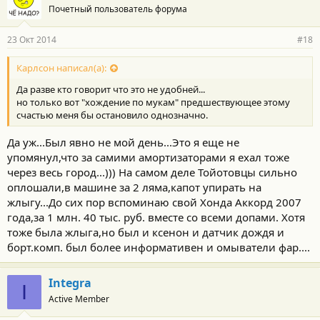
Почетный пользователь форума
покупать,это тупость,особенно если в дальнейшем он на хрен
не нужен...По телефону договорился с продавцов,что он мне на
месте,за 500 руб,даст поставить эти злосчастные
23 Окт 2014
#18
заклепки...Установил...Теперь счастлив...Действительно гораздо
удобнее...
Карлсон написал(а):
Да разве кто говорит что это не удобней...
но только вот "хождение по мукам" предшествующее этому
счастью меня бы остановило однозначно.
Да уж...Был явно не мой день...Это я еще не
упомянул,что за самими амортизаторами я ехал тоже
через весь город...))) На самом деле Тойотовцы сильно
оплошали,в машине за 2 ляма,капот упирать на
жлыгу...До сих пор вспоминаю свой Хонда Аккорд 2007
года,за 1 млн. 40 тыс. руб. вместе со всеми допами. Хотя
тоже была жлыга,но был и ксенон и датчик дождя и
борт.комп. был более информативен и омыватели фар....
Integra
I
Active Member