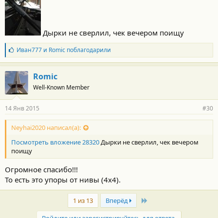
Дырки не сверлил, чек вечером поищу
Б
Иван777
и
Romic
поблагодарили
л
а
г
Romic
о
Well-Known Member
д
а
р
14 Янв 2015
#30
н
о
с
Neyhai2020 написал(а):
т
Посмотреть вложение 28320
Дырки не сверлил, чек вечером
и
:
поищу
Огромное спасибо!!!
То есть это упоры от нивы (4х4).
Last
1 из 13
Вперёд
Войдите или зарегистрируйтесь для ответа.