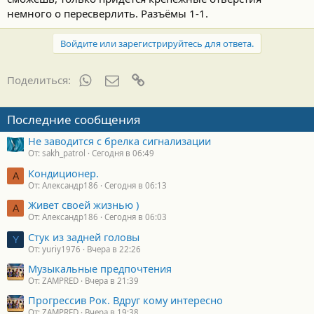
немного о пересверлить. Разъёмы 1-1.
Войдите или зарегистрируйтесь для ответа.
WhatsApp
Электронная почта
Ссылка
Поделиться:
Последние сообщения
Не заводится с брелка сигнализации
От: sakh_patrol
Сегодня в 06:49
Кондиционер.
А
От: Александр186
Сегодня в 06:13
Живет своей жизнью )
А
От: Александр186
Сегодня в 06:03
Стук из задней головы
Y
От: yuriy1976
Вчера в 22:26
Музыкальные предпочтения
От: ZAMPRED
Вчера в 21:39
Прогрессив Рок. Вдруг кому интересно
От: ZAMPRED
Вчера в 19:38