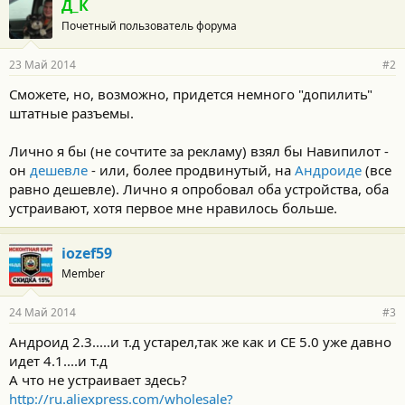
Д_К
Почетный пользователь форума
23 Май 2014
#2
Сможете, но, возможно, придется немного "допилить"
штатные разъемы.
Лично я бы (не сочтите за рекламу) взял бы Навипилот -
он
дешевле
- или, более продвинутый, на
Андроиде
(все
равно дешевле). Лично я опробовал оба устройства, оба
устраивают, хотя первое мне нравилось больше.
iozef59
Member
24 Май 2014
#3
Андроид 2.3.....и т.д устарел,так же как и CE 5.0 уже давно
идет 4.1....и т.д
А что не устраивает здесь?
http://ru.aliexpress.com/wholesale?