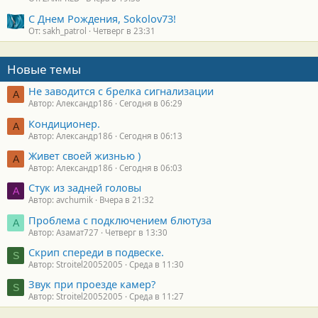
С Днем Рождения, Sokolov73!
От: sakh_patrol
Четверг в 23:31
Новые темы
Не заводится с брелка сигнализации
А
Автор: Александр186
Сегодня в 06:29
Кондиционер.
А
Автор: Александр186
Сегодня в 06:13
Живет своей жизнью )
А
Автор: Александр186
Сегодня в 06:03
Стук из задней головы
A
Автор: avchumik
Вчера в 21:32
Проблема с подключением блютуза
А
Автор: Азамат727
Четверг в 13:30
Скрип спереди в подвеске.
S
Автор: Stroitel20052005
Среда в 11:30
Звук при проезде камер?
S
Автор: Stroitel20052005
Среда в 11:27