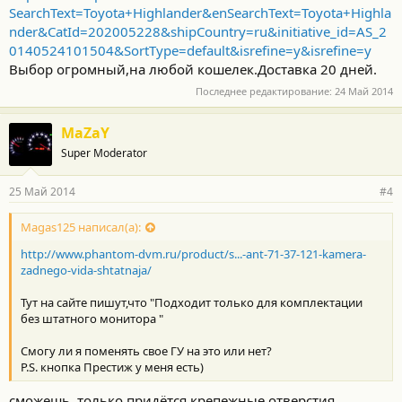
SearchText=Toyota+Highlander&enSearchText=Toyota+Highla
nder&CatId=202005228&shipCountry=ru&initiative_id=AS_2
0140524101504&SortType=default&isrefine=y&isrefine=y
Выбор огромный,на любой кошелек.Доставка 20 дней.
Последнее редактирование:
24 Май 2014
MaZaY
Super Moderator
25 Май 2014
#4
Magas125 написал(а):
http://www.phantom-dvm.ru/product/s...-ant-71-37-121-kamera-
zadnego-vida-shtatnaja/
Тут на сайте пишут,что "Подходит только для комплектации
без штатного монитора "
Смогу ли я поменять свое ГУ на это или нет?
P.S. кнопка Престиж у меня есть)
сможешь, только придётся крепежные отверстия