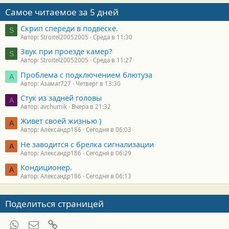
Самое читаемое за 5 дней
Скрип спереди в подвеске.
S
Автор: Stroitel20052005
Среда в 11:30
Звук при проезде камер?
S
Автор: Stroitel20052005
Среда в 11:27
Проблема с подключением блютуза
А
Автор: Азамат727
Четверг в 13:30
Стук из задней головы
A
Автор: avchumik
Вчера в 21:32
Живет своей жизнью )
А
Автор: Александр186
Сегодня в 06:03
Не заводится с брелка сигнализации
А
Автор: Александр186
Сегодня в 06:29
Кондиционер.
А
Автор: Александр186
Сегодня в 06:13
Поделиться страницей
WhatsApp
Электронная почта
Ссылка