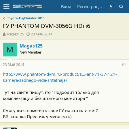
Вход
Регистрация
Toyota-Highlander 2010
ГУ PHANTOM DVM-3056G HDi i6
А
Д
Magas125
23 Май 2014
в
а
т
т
Magas125
M
о
а
New Member
р
н
т
а
23 Май 2014
е
ч
#1
м
а
http://www.phantom-dvm.ru/product/s...-ant-71-37-121-
ы
л
kamera-zadnego-vida-shtatnaja/
а
Тут на сайте пишут,что "Подходит только для
комплектации без штатного монитора "
Смогу ли я поменять свое ГУ на это или нет?
P.S. кнопка Престиж у меня есть)