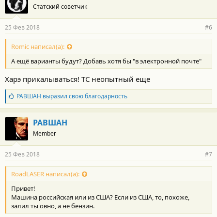
Статский советчик
25 Фев 2018
#6
Romic написал(а):
А ещё варианты будут? Добавь хотя бы "в электронной почте"
Харэ прикалываться! ТС неопытный еще
Б
РАВШАН
выразил свою благодарность
л
а
г
РАВШАН
о
Member
д
а
р
25 Фев 2018
#7
н
о
с
RoadLASER написал(а):
т
Привет!
и
:
Машина российская или из США? Если из США, то, похоже,
залил ты овно, а не бензин.