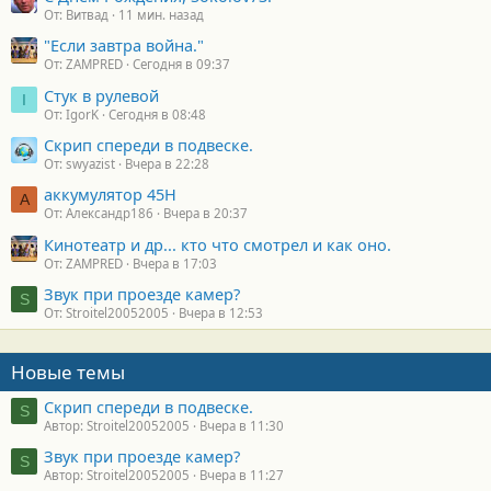
От: Витвад
11 мин. назад
"Если завтра война."
От: ZAMPRED
Сегодня в 09:37
Стук в рулевой
I
От: IgorK
Сегодня в 08:48
Скрип спереди в подвеске.
От: swyazist
Вчера в 22:28
аккумулятор 45H
А
От: Александр186
Вчера в 20:37
Кинотеатр и др... кто что смотрел и как оно.
От: ZAMPRED
Вчера в 17:03
Звук при проезде камер?
S
От: Stroitel20052005
Вчера в 12:53
Новые темы
Скрип спереди в подвеске.
S
Автор: Stroitel20052005
Вчера в 11:30
Звук при проезде камер?
S
Автор: Stroitel20052005
Вчера в 11:27