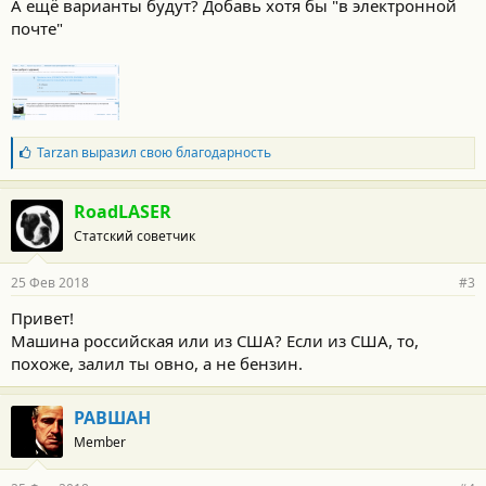
А ещё варианты будут? Добавь хотя бы "в электронной
почте"
Б
Tarzan
выразил свою благодарность
л
а
г
RoadLASER
о
Статский советчик
д
а
р
25 Фев 2018
#3
н
о
Привет!
с
Машина российская или из США? Если из США, то,
т
и
похоже, залил ты овно, а не бензин.
:
РАВШАН
Member