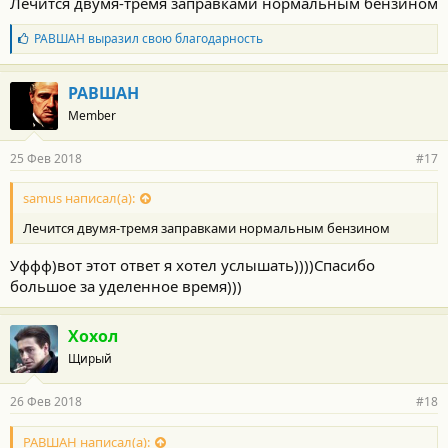
Лечится двумя-тремя заправками нормальным бензином
Б
РАВШАН
выразил свою благодарность
л
а
г
РАВШАН
о
Member
д
а
р
25 Фев 2018
#17
н
о
с
samus написал(а):
т
Лечится двумя-тремя заправками нормальным бензином
и
:
Уффф)вот этот ответ я хотел услышать))))Спасибо
большое за уделенное время)))
Хохол
Щирый
26 Фев 2018
#18
РАВШАН написал(а):