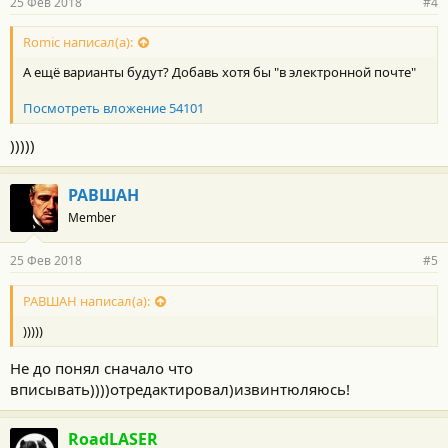
25 Фев 2018
#4
Romic написал(а):
А ещё варианты будут? Добавь хотя бы "в электронной почте"
Посмотреть вложение 54101
)))))
РАВШАН
Member
25 Фев 2018
#5
РАВШАН написал(а):
)))))
Не до понял сначало что
вписывать))))отредактировал)извинтюляюсь!
RoadLASER