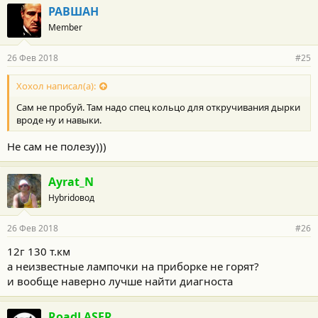
РАВШАН
Member
26 Фев 2018
#25
Хохол написал(а):
Сам не пробуй. Там надо спец кольцо для откручивания дырки
вроде ну и навыки.
Не сам не полезу)))
Ayrat_N
Hybridовод
26 Фев 2018
#26
12г 130 т.км
а неизвестные лампочки на приборке не горят?
и вообще наверно лучше найти диагноста
RoadLASER