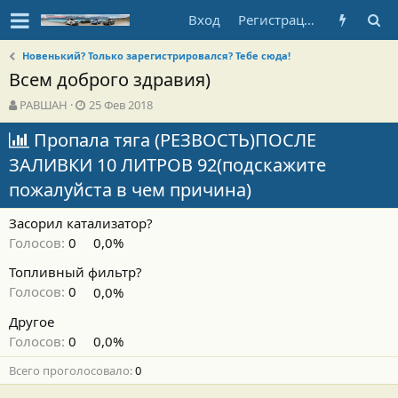
Вход
Регистрация
Новенький? Только зарегистрировался? Тебе сюда!
Всем доброго здравия)
А
Д
РАВШАН
25 Фев 2018
в
а
т
Пропала тяга (РЕЗВОСТЬ)ПОСЛЕ
т
о
а
ЗАЛИВКИ 10 ЛИТРОВ 92(подскажите
р
н
т
а
пожалуйста в чем причина)
е
ч
м
а
Засорил катализатор?
ы
л
Голосов:
0
0,0%
а
Топливный фильтр?
Голосов:
0
0,0%
Другое
Голосов:
0
0,0%
Всего проголосовало
0