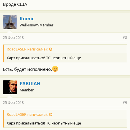
Вроде США
Romic
Well-Known Member
25 Фев 2018
#8
RoadLASER написал(а):
Харэ прикалываться! ТС неопытный еще
Есть, будет исполнено.
РАВШАН
Member
25 Фев 2018
#9
RoadLASER написал(а):
Харэ прикалываться! ТС неопытный еще