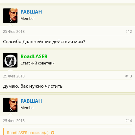
РАВШАН
Member
25 Фев 2018
#12
Спасибо!Дальнейшие действия мои?
RoadLASER
Статский советчик
25 Фев 2018
#13
Думаю, бак нужно чистить
РАВШАН
Member
25 Фев 2018
#14
RoadLASER написал(а):