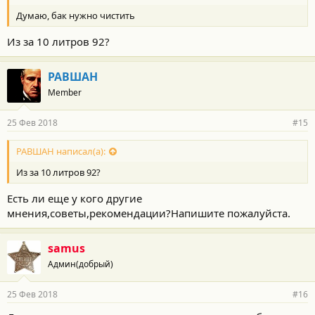
Думаю, бак нужно чистить
Из за 10 литров 92?
РАВШАН
Member
25 Фев 2018
#15
РАВШАН написал(а):
Из за 10 литров 92?
Есть ли еще у кого другие
мнения,советы,рекомендации?Напишите пожалуйста.
samus
Админ(добрый)
25 Фев 2018
#16