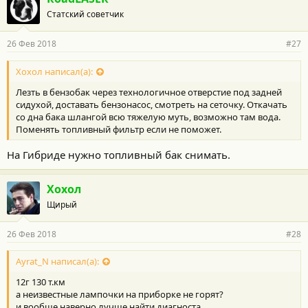
Статский советчик
26 Фев 2018
#27
Хохол написал(а):
Лезть в бензобак через технологичное отверстие под задней
сидухой, доставать бензонасос, смотреть на сеточку. Откачать
со дна бака шлангой всю тяжелую муть, возможно там вода.
Поменять топливный фильтр если не поможет.
На Гибриде нужно топливный бак снимать.
Хохол
Щирый
26 Фев 2018
#28
Ayrat_N написал(а):
12г 130 т.км
а неизвестные лампочки на приборке не горят?
и вообще наверно лучше найти диагноста