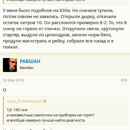
У меня было подобное на БЭХе. Но сначала тупила,
потом совсем не завелась. Открыли дырку, откачали
остаток литров 10. Он расслоился примерно 8-2. То, что 8
снизу не горело от спички. Открутили свечи, крутонули
стартер, выдули из цилиндров, залили норм бенз,
продули магистраль и рейку, собрали все назад и я
поехал.
РАВШАН
Member
26 Фев 2018
#29
О
Ayrat_N написал(а):
12г 130 т.км
а неизвестные лампочки на приборке не горят?
и вообще наверно лучше найти диагноста