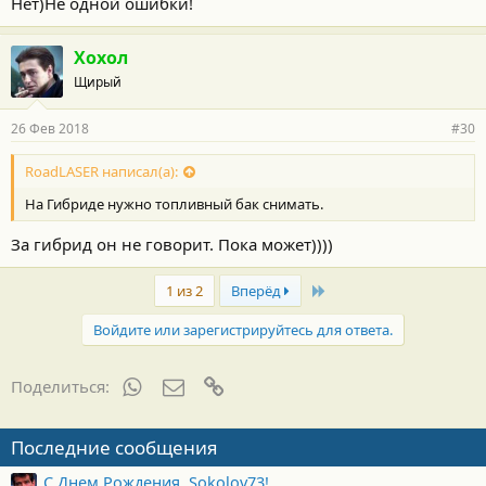
Нет)Не одной ошибки!
Хохол
Щирый
26 Фев 2018
#30
RoadLASER написал(а):
На Гибриде нужно топливный бак снимать.
За гибрид он не говорит. Пока может))))
Last
1 из 2
Вперёд
Войдите или зарегистрируйтесь для ответа.
WhatsApp
Электронная почта
Ссылка
Поделиться:
Последние сообщения
С Днем Рождения, Sokolov73!