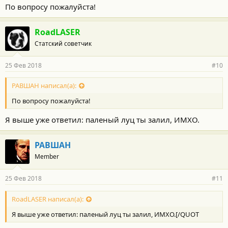
По вопросу пожалуйста!
RoadLASER
Статский советчик
25 Фев 2018
#10
РАВШАН написал(а):
По вопросу пожалуйста!
Я выше уже ответил: паленый луц ты залил, ИМХО.
РАВШАН
Member
25 Фев 2018
#11
RoadLASER написал(а):
Я выше уже ответил: паленый луц ты залил, ИМХО.[/QUOT