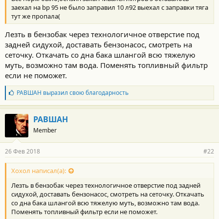
заехал на bp 95 не было заправил 10 л92 выехал с заправки тяга
тут же пропала(
Лезть в бензобак через технологичное отверстие под
задней сидухой, доставать бензонасос, смотреть на
сеточку. Откачать со дна бака шлангой всю тяжелую
муть, возможно там вода. Поменять топливный фильтр
если не поможет.
Б
РАВШАН
выразил свою благодарность
л
а
г
РАВШАН
о
Member
д
а
р
26 Фев 2018
#22
н
о
с
Хохол написал(а):
т
Лезть в бензобак через технологичное отверстие под задней
и
:
сидухой, доставать бензонасос, смотреть на сеточку. Откачать
со дна бака шлангой всю тяжелую муть, возможно там вода.
Поменять топливный фильтр если не поможет.