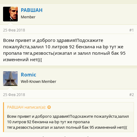
РАВШАН
Member
25 Фев 2018
#1
Всем привет и доброго здравия!Подскажите
пожалуйста,залил 10 литров 92 бензина на bp тут же
пропала тяга,резвость(изкатал и залил полный бак 95
изменений нет(((
Romic
Well-Known Member
25 Фев 2018
#2
РАВШАН написал(а):
Всем привет и доброго здравия!Подскажите пожалуйста,залил
10 литров 92 бензина на bp тут же пропала
тяга,резвость(изкатал и залил полный бак 95 изменений нет(((