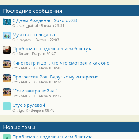
Последние сообщения
С Днем Рождения, Sokolov73!
От: sakh_patrol
Вчера в 23:31
Музыка с телефона
От: swyazist
Вчера в 22:03
Проблема с подключением блютуза
От: Tarzan
Вчера в 20:47
Кинотеатр и др... кто что смотрел и как оно.
От: ZAMPRED
Вчера в 18:48
Прогрессив Рок. Вдруг кому интересно
От: ZAMPRED
Вчера в 18:24
"Если завтра война."
От: ZAMPRED
Вчера в 09:37
Стук в рулевой
I
От: IgorK
Вчера в 08:48
Новые темы
Проблема с подключением блютуза
А