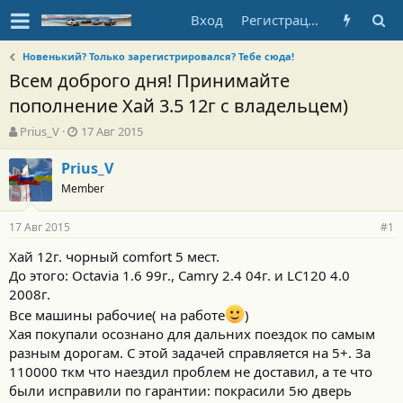
Вход
Регистрация
Новенький? Только зарегистрировался? Тебе сюда!
Всем доброго дня! Принимайте
пополнение Хай 3.5 12г с владельцем)
А
Д
Prius_V
17 Авг 2015
в
а
т
т
Prius_V
о
а
Member
р
н
т
а
17 Авг 2015
е
ч
#1
м
а
Хай 12г. чорный comfort 5 мест.
ы
л
До этого: Octavia 1.6 99г., Camry 2.4 04г. и LC120 4.0
а
2008г.
Все машины рабочие( на работе
)
Хая покупали осознано для дальних поездок по самым
разным дорогам. С этой задачей справляется на 5+. За
110000 ткм что наездил проблем не доставил, а те что
были исправили по гарантии: покрасили 5ю дверь