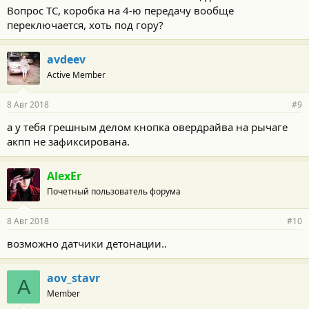
Вопрос ТС, коробка на 4-ю передачу вообще
переключается, хоть под гору?
avdeev
Active Member
8 Авг 2018
#9
а у тебя грешным делом кнопка овердрайва на рычаге
акпп не зафиксирована.
AlexEr
Почетный пользователь форума
8 Авг 2018
#10
возможно датчики детонации..
aov_stavr
A
Member