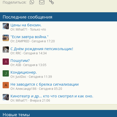
WhatsApp
Электронная почта
Ссылка
Поделиться:
Последние сообщения
Цены на бензин.
От: Mihail71
Только что
"Если завтра война."
От: ZAMPRED
Сегодня в 17:20
С Днём рождения пепсикольщик!
От: RRC
Сегодня в 14:34
Пошутим?
A
От: ASB
Сегодня в 13:05
Кондиционер.
J
От: JustDoc
Сегодня в 11:39
Не заводится с брелка сигнализации
А
От: Александр186
Сегодня в 05:20
Кинотеатр и др... кто что смотрел и как оно.
От: Mihail71
Вчера в 21:06
Новые темы