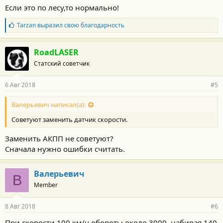
Если это по лесу,то нормально!
Б
Tarzan
выразил свою благодарность
л
а
г
RoadLASER
о
Статский советчик
д
а
р
6 Авг 2018
#5
н
о
с
Валерьевич написал(а):
т
Советуют заменить датчик скорости.
и
:
Заменить АКПП не советуют?
Сначала нужно ошибки считать.
Валерьевич
В
Member
8 Авг 2018
#6
При скорости 100 км/ч обороты около 3000, набирая 140