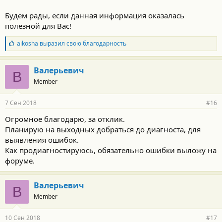
Будем рады, если данная информация оказалась
полезной для Вас!
Б
aikosha
выразил свою благодарность
л
а
г
Валерьевич
В
о
Member
д
а
р
7 Сен 2018
#16
н
о
Огромное благодарю, за отклик.
с
Планирую на выходных добраться до диагноста, для
т
и
выявления ошибок.
:
Как продиагностируюсь, обязательно ошибки выложу на
форуме.
Валерьевич
В
Member
10 Сен 2018
#17