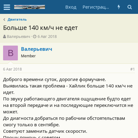
Вход
Регистрация
Двигатель
Больше 140 км/ч не едет
А
Д
Валерьевич
6 Авг 2018
в
а
т
т
Валерьевич
В
о
а
Member
р
н
т
а
6 Авг 2018
е
ч
#1
м
а
Доброго времени суток, дорогие формучане.
ы
л
Выявилась такая проблема - Хайлик больше 140 км/ч не
а
идет.
По звуку работающего двигателя ощущение будто едет
на второй передаче и на последующие переключится не
может.
До диагноста добраться по рабочим обстоятельствам
смогу только в сентябре.
Советуют заменить датчик скорости.
Прошу помочь с советом.