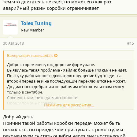
тем что двигатель не едет, но может его как раз
аварийный режим коробки ограничивает
Tolex Tuning
New Member
30 Авг 2018
#15
Валерьевич написал(а):
Доброго времени суток, дорогие формучане.
Выявилась такая проблема - Хайлик больше 140 км/ч не идет.
По звуку работающего двигателя ощущение будто едет на
второй передаче и на последующие переключится не может.
До диагноста добраться по рабочим обстоятельствам смогу
только в сентябре.
Советуют заменить датчик скорости.
Прошу помочь с советом.
Нажмите для раскрытия...
Хай 3.0л, 1-MZ, 2002 г.в.
Добрый день!
Причин такой работы коробки передач может быть
несколько, но прежде, чем приступать к ремонту, мы
рекомендуем считать ошибки через диагностический