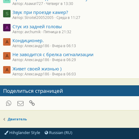
Автор: Азамат727
Четверг в 13:30
Звук при проезде камер?
S
Автор: Stroitel20052005
Среда в 11:27
Стук из задней головы
A
Автор: avchumik
Пятница в 21:32
Кондиционер.
А
Автор: Александр186
Вчера в 06:13
Не заводится с брелка сигнализации
А
Автор: Александр186
Вчера в 06:29
Живет своей жизнью )
А
Автор: Александр186
Вчера в 06:03
Поделиться страницей
WhatsApp
Электронная почта
Ссылка
Двигатель
Hihglander Style
Russian (RU)