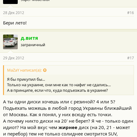
28 Дек 2012
#16
Бери лето!
д.витя
заграничный
29 Дек 2012
#17
MaZaY написал(а):
Я бы прикупил бы...
Только на украине, они мне как то нафиг не сдались...
А в принципе, если что, куда подъезжать в украине?
А ты одни диски хочешь или с резиной? 4 или 5?
Подьехать можешь в любой город Украины ближайший
от Москвы. Как я понял, у них всюду есть точки.
А почему никто диски на 20' не берет? Я че - только один
идиот? На мой вкус чем
жирнее
диск (на 20, 21 - может
и перебор) тем не только солиднее смотрится SUV,