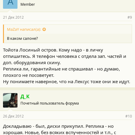
A
Member
21 Дек 2012
#9
MaZaY написал(а):
В каком салоне?
Тойота Лосиный остров. Кому надо - в личку
отпишитесь. Я телефон человека с отдела зап. частей и
доп. оборудования скину.
Реплика ли, гарантийные не спрашивал - но думаю,
плохого не посоветует.
Ну понимаете наверное, что на Лексус тоже они же идут.
Д_К
Почетный пользователь форума
26 Дек 2012
#10
Докладываю - был, диски прикупил. Реплика - но
хорошая. Новье, без всяких вспученностей и т.п., с