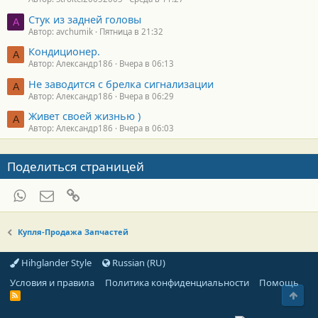
Стук из задней головы
A
Автор: avchumik
Пятница в 21:32
Кондиционер.
А
Автор: Александр186
Вчера в 06:13
Не заводится с брелка сигнализации
А
Автор: Александр186
Вчера в 06:29
Живет своей жизнью )
А
Автор: Александр186
Вчера в 06:03
Поделиться страницей
WhatsApp
Электронная почта
Ссылка
Купля-Продажа Запчастей
Hihglander Style
Russian (RU)
Условия и правила
Политика конфиденциальности
Помощь
Свер
R
S
S