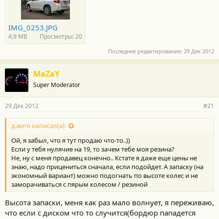
IMG_0253.JPG
4,9 MB
Просмотры: 20
Последнее редактирование:
29 Дек 2012
MaZaY
Super Moderator
29 Дек 2012
#21
д.витя написал(а):
Ой, я забыл, что я тут продаю что-то..))
Если у тебя нулячие на 19, то зачем тебе моя резина?
Не, ну с меня продавец конечно.. Кстате я даже еще цены не
знаю, надо прицениться сначала, если подойдет. А запаску (на
экономный вариант) можно подогнать по высоте колес и не
заморачиваться с пярым колесом / резиной
Высота запаски, меня как раз мало волнует, я переживаю,
что если с диском что то случится(бордюр пападется