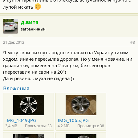
лупой искать
д.витя
заграничный
21 Дек 2012
#8
Я могу свои пихнуть родные только на Украину тихим
ходом, иначе пересылка дорогая. Но у меня новячие, ни
царапинки, поменял на 2тыщ км, без сенсоров
(переставил на свои на 20")
Да и резина... муха не сидела ))
Вложения
IMG_1049.JPG
IMG_1065.JPG
3,4 MB
Просмотры: 33
4,2 MB
Просмотры: 38