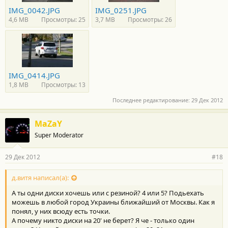
IMG_0042.JPG
IMG_0251.JPG
4,6 MB
Просмотры: 25
3,7 MB
Просмотры: 26
IMG_0414.JPG
1,8 MB
Просмотры: 13
Последнее редактирование:
29 Дек 2012
MaZaY
Super Moderator
29 Дек 2012
#18
д.витя написал(а):
А ты одни диски хочешь или с резиной? 4 или 5? Подьехать
можешь в любой город Украины ближайший от Москвы. Как я
понял, у них всюду есть точки.
А почему никто диски на 20' не берет? Я че - только один