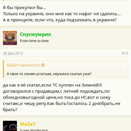
Я бы прикупил бы...
Только на украине, они мне как то нафиг не сдались...
А в принципе, если что, куда подъезжать в украине?
Снусмумрик
From time to time
28 Дек 2012
#15
MaZaY написал(а):
А твоя то леняя штатная, неужели скатал уже?
да как я её скатал,если ТС куплен на Зимней!!!
договорился с продавцом,с летней подождать,по
обоюдновыгодной цене,но тока до НГ,вот и сижу
считаю,и чешу репу.Как быть?осталось 2 дня!брать,не
брать?
MaZaY
Super Moderator