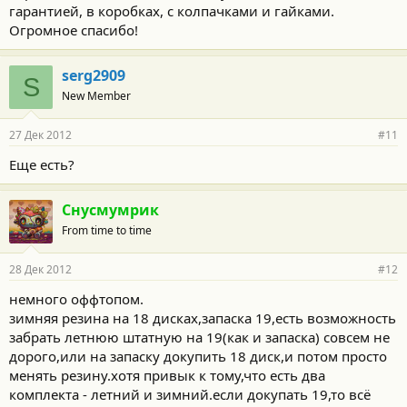
гарантией, в коробках, с колпачками и гайками.
Огромное спасибо!
serg2909
S
New Member
27 Дек 2012
#11
Еще есть?
Снусмумрик
From time to time
28 Дек 2012
#12
немного оффтопом.
зимняя резина на 18 дисках,запаска 19,есть возможность
забрать летнюю штатную на 19(как и запаска) совсем не
дорого,или на запаску докупить 18 диск,и потом просто
менять резину.хотя привык к тому,что есть два
комплекта - летний и зимний.если докупать 19,то всё