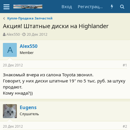
Вход
Регистрация
Купля-Продажа Запчастей
Акция! Штатные диски на Highlander
А
Д
Alex550
20 Дек 2012
в
а
т
т
Alex550
A
о
а
Member
р
н
т
а
20 Дек 2012
е
ч
#1
м
а
Знакомый вчера из салона Toyota звонил.
ы
л
Говорит, у них диски штатные 19" по 5 тыс. руб. за штуку
а
продают.
Кому ннада?))
Eugens
Слушатель
20 Дек 2012
#2