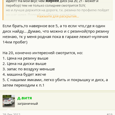
идиот? На мой вкус чем
жирнее
диск (на 20, 21 - может и
перебор) тем не только солиднее смотрится SUV,
но и лучше держится на дороге, т.к. резина по профилю пойдет
на шаг ниже. Попробую убедить наглядно:
Нажмите для раскрытия...
Фото 1 - Родные диски na 20, -------------- Фото 2 -
Жирные
диски
Если брать,то наверное все 5, а то если что,где я один
na 20
диск найду... Думаю, что можно и с резиной(про резину
незнаю, тк у меня родная пока в гараже лежит-нулячия
14км пробег)
На 20, конечно интересней смотрится, но:
1. Цена на резину выше
2. Цена на диски выше
3. запас по воздуху меньше
4. машина будет жесче
5. С нашими ямками, легко убить и покрышку и диск, а
затем переходим к п.1
д.витя
заграничный
29 Дек 2012
#19