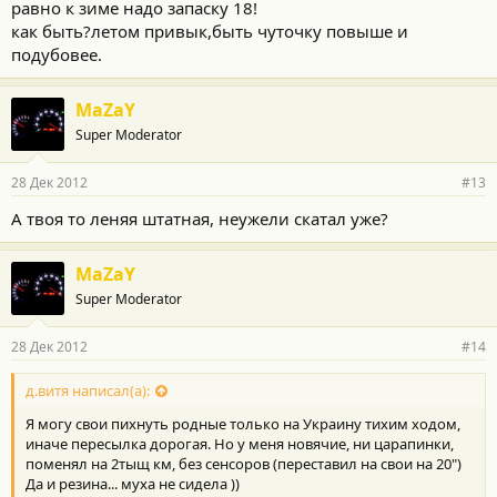
равно к зиме надо запаску 18!
как быть?летом привык,быть чуточку повыше и
подубовее.
MaZaY
Super Moderator
28 Дек 2012
#13
А твоя то леняя штатная, неужели скатал уже?
MaZaY
Super Moderator
28 Дек 2012
#14
д.витя написал(а):
Я могу свои пихнуть родные только на Украину тихим ходом,
иначе пересылка дорогая. Но у меня новячие, ни царапинки,
поменял на 2тыщ км, без сенсоров (переставил на свои на 20")
Да и резина... муха не сидела ))