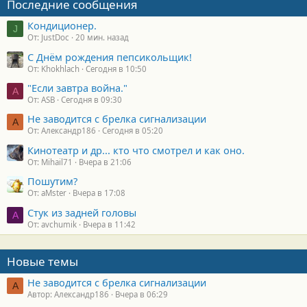
Последние сообщения
Кондиционер.
J
От: JustDoc
20 мин. назад
С Днём рождения пепсикольщик!
От: Khokhlach
Сегодня в 10:50
"Если завтра война."
A
От: ASB
Сегодня в 09:30
Не заводится с брелка сигнализации
А
От: Александр186
Сегодня в 05:20
Кинотеатр и др... кто что смотрел и как оно.
От: Mihail71
Вчера в 21:06
Пошутим?
От: aMster
Вчера в 17:08
Стук из задней головы
A
От: avchumik
Вчера в 11:42
Новые темы
Не заводится с брелка сигнализации
А
Автор: Александр186
Вчера в 06:29