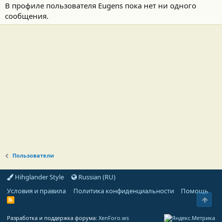
В профиле пользователя Eugens пока нет ни одного
сообщения.
Пользователи
Hihglander Style
Russian (RU)
Условия и правила
Политика конфиденциальности
Помощь
Свер
R
S
S
Разработка и поддержка форума:
XenForo.ws