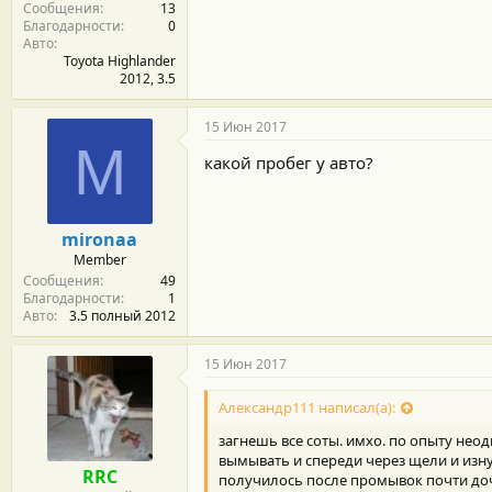
Сообщения
13
и
Благодарности
0
:
Авто
Toyota Highlander
2012, 3.5
15 Июн 2017
M
какой пробег у авто?
mironaa
Member
Сообщения
49
Благодарности
1
Авто
3.5 полный 2012
15 Июн 2017
Александр111 написал(а):
загнешь все соты. имхо. по опыту нео
вымывать и спереди через щели и изну
RRC
получилось после промывок почти доч