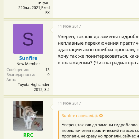
тигуан
220л.с.,2021,Exed
RX
11 Июн 2017
S
Уверен, так как до замены гидроб
неплавные переключения практичес
адаптации акпп ошибки пропали, не
Хочу так же поинтересоваться, как
Sunfire
в охлаждении? (Чистка радиатора ак
New Member
Сообщения
13
Благодарности
0
Авто
Toyota Highlander
2012, 3.5
11 Июн 2017
Sunfire написал(а):
Уверен, так как до замены гидроблока
переключения практический на всех ск
RRC
пропали, не сразу но пропали, сейчас н