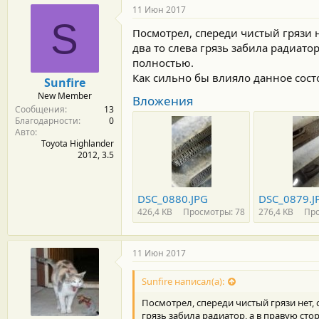
11 Июн 2017
S
Посмотрел, спереди чистый грязи н
два то слева грязь забила радиатор
полностью.
Как сильно бы влияло данное сост
Sunfire
New Member
Вложения
Сообщения
13
Благодарности
0
Авто
Toyota Highlander
2012, 3.5
DSC_0880.JPG
DSC_0879.J
426,4 KB
Просмотры: 78
276,4 KB
Про
11 Июн 2017
Sunfire написал(а):
Посмотрел, спереди чистый грязи нет, с
грязь забила радиатор, а в правую сто