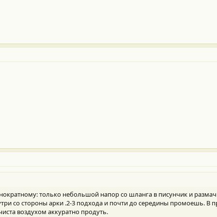
днократному: только небольшой напор со шланга в писунчик и разма
три со стороны арки .2-3 подхода и почти до середины промоешь. В
иста воздухом аккуратно продуть.