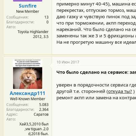
м
а
примерно минут 40-45), машина ес
Sunfire
ы
л
перекрестах, отпускаю тормоз, маш
New Member
а
даю газку и чувствую пинок под за
Сообщения
13
Благодарности
0
что при торможении, акпп переход
Авто
нареканий. Что было сделано на с
Toyota Highlander
заменены так же 3 и 5 фрикционы (
2012, 3.5
На не прогретую машину все идеа
10 Июн 2017
Что было сделано на сервисе: з
уверен в порядочности сервиса гд
другой т.е. сторонней (
откуда ты?
)
Александр111
ремонт акпп или замена на контра
Well-Known Member
Сообщения
5.083
Благодарности
2.364
Адрес
Саратов
Авто
Хай3,5,2010 был
,vw tiguan .2.0
d,2018 был.