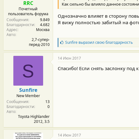
RRC
Как сильно бы влияло данное состояни
Почетный
пользователь форума
Однозначно влияет в сторону повыш
Сообщения
9.849
Я вижу полностью забитый на фото
Благодарности
4.682
Адрес
Москва
Авто
2,7-супер-
Б
Sunfire
выразил свою благодарность
перед-2010
л
а
г
14 Июн 2017
о
S
д
Спасибо! Если снять заслонку под 
а
р
н
о
Sunfire
с
New Member
т
Сообщения
13
и
Благодарности
0
:
Авто
Toyota Highlander
2012, 3.5
14 Июн 2017