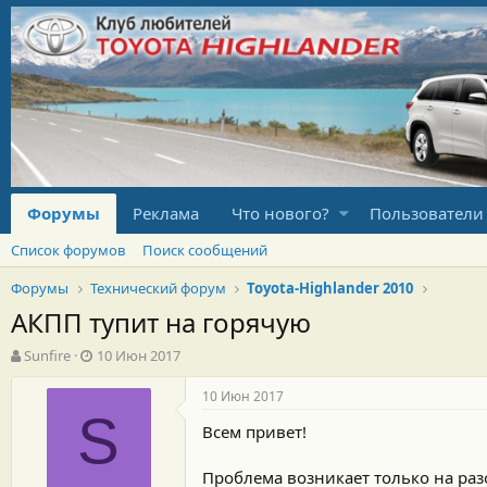
Форумы
Реклама
Что нового?
Пользователи
Список форумов
Поиск сообщений
Форумы
Технический форум
Toyota-Highlander 2010
АКПП тупит на горячую
А
Д
Sunfire
10 Июн 2017
в
а
т
т
10 Июн 2017
о
а
S
Всем привет!
р
н
т
а
е
ч
Проблема возникает только на раз