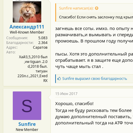
Sunfire написал(а):
Спасибо! Если снять заслонку под кры
Александр111
загнешь все соты. имхо. по опыту
Well-Known Member
размачивать,и вымывать и спереди
Сообщения
5.083
промоешь. В прошлом году получи
Благодарности
2.364
Адрес
Саратов
Авто
пысы. Хотя это дополнительный р
Хай3,5,2010 был
отрабатывает. я в защите еще доп
,vw tiguan .2.0
чуть чаще мыть стал .
d,2018 был.
тигуан
220л.с.,2021,Exed
Б
Sunfire
выразил свою благодарность
RX
л
а
г
15 Июн 2017
о
S
д
Хорошо, спасибо!
а
Тогда не буду рисковать тем боле
р
думаю дополнителный поставить, 
н
о
дополнительный тогда на АТФ точн
Sunfire
с
New Member
т