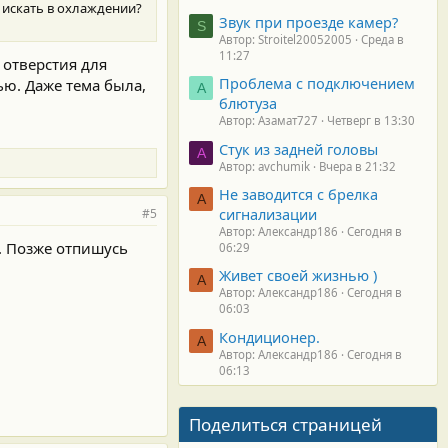
 искать в охлаждении?
Звук при проезде камер?
S
Автор: Stroitel20052005
Среда в
11:27
 отверстия для
Проблема с подключением
ью. Даже тема была,
А
блютуза
Автор: Азамат727
Четверг в 13:30
Стук из задней головы
A
Автор: avchumik
Вчера в 21:32
Не заводится с брелка
А
сигнализации
#5
Автор: Александр186
Сегодня в
. Позже отпишусь
06:29
Живет своей жизнью )
А
Автор: Александр186
Сегодня в
06:03
Кондиционер.
А
Автор: Александр186
Сегодня в
06:13
Поделиться страницей