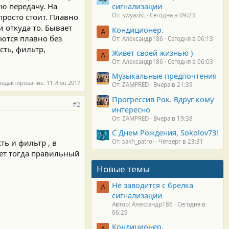
ю передачу. На
сигнализации
От: swyazist
Сегодня в 09:23
просто стоит. Плавно
 откуда то. Бывает
Кондиционер.
А
ются плавно без
От: Александр186
Сегодня в 06:13
сть, фильтр,
Живет своей жизнью )
А
От: Александр186
Сегодня в 06:03
Музыкальные предпочтения
редактирование:
11 Июн 2017
От: ZAMPRED
Вчера в 21:39
Прогрессив Рок. Вдруг кому
#2
интересно
От: ZAMPRED
Вчера в 19:38
С Днем Рождения, Sokolov73!
ь и фильтр , в
От: sakh_patrol
Четверг в 23:31
жет тогда правильный
Новые темы
Не заводится с брелка
А
сигнализации
Автор: Александр186
Сегодня в
06:29
Кондиционер.
А