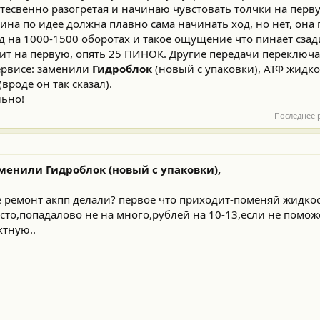
тесвенно разогретая и начинаю чувстовать толчки на перву
ина по идее должна плавно сама начинать ход, но нет, она 
д на 1000-1500 оборотах и такое ощущение что пинает сзади
ит на первую, опять 25 ПИНОК. Другие передачи переключа
ервисе: заменили
Гидроблок
(новый с упаковки), АТФ жидко
вроде он так сказал).
льно!
Последнее 
аменили Гидроблок (новый с упаковки),
е ремонт акпп делали? первое что приходит-поменяй жидкост
 сто,попадалово не на много,рублей на 10-13,если не помо
ктную..