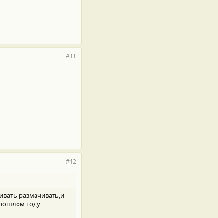
#11
#12
чивать-размачивать,и
 прошлом году