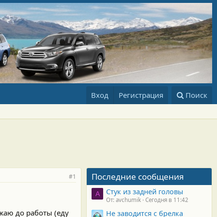
Вход
Регистрация
Поиск
Последние сообщения
#1
Стук из задней головы
A
От: avchumik
Сегодня в 11:42
жаю до работы (еду
Не заводится с брелка