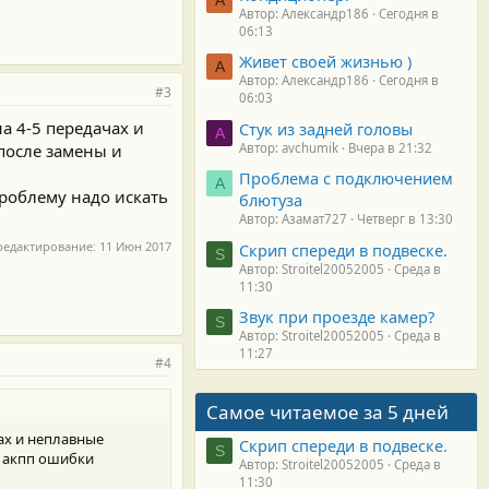
Автор: Александр186
Сегодня в
06:13
Живет своей жизнью )
А
Автор: Александр186
Сегодня в
#3
06:03
а 4-5 передачах и
Стук из задней головы
A
Автор: avchumik
Вчера в 21:32
после замены и
Проблема с подключением
А
проблему надо искать
блютуза
Автор: Азамат727
Четверг в 13:30
редактирование:
11 Июн 2017
Скрип спереди в подвеске.
S
Автор: Stroitel20052005
Среда в
11:30
Звук при проезде камер?
S
Автор: Stroitel20052005
Среда в
11:27
#4
Самое читаемое за 5 дней
ах и неплавные
Скрип спереди в подвеске.
S
и акпп ошибки
Автор: Stroitel20052005
Среда в
11:30