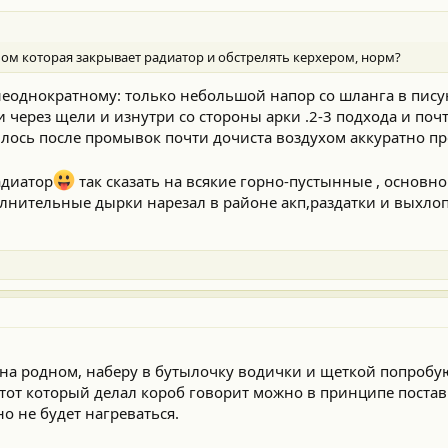
лом которая закрывает радиатор и обстрелять керхером, норм?
 неоднократному: только небольшой напор со шланга в пису
 через щели и изнутри со стороны арки .2-3 подхода и поч
лось после промывок почти дочиста воздухом аккуратно пр
адиатор
так сказать на всякие горно-пустынные , основн
олнительные дырки нарезал в районе акп,раздатки и выхлоп
е на родном, наберу в бутылочку водички и щеткой попробу
тот который делал короб говорит можно в принципе поста
о не будет нагреваться.