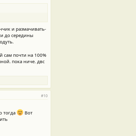
нчик и размачивать-
ти до середины
одуть.
ой сам почти на 100%
ной. пока ниче. двс
#10
ю тогда
Вот
вить