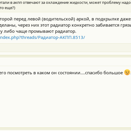
детали в акпп отвечают за охлаждение жидкости, может проблему надо
 то еще?)
второй перед левой (водительской) аркой, в подкрылке даже
еланы, через них этот радиатор конкретно забивается гряз
ну либо чаще промывают радиатор.
m/index.php?threads/Радиатор-АКПП.8513/
его посмотреть в каком он состоянии....спасибо большое