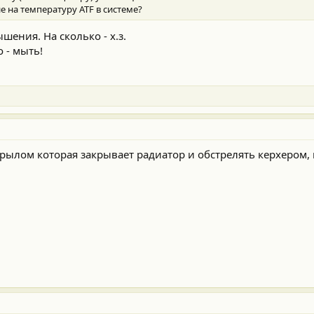
е на температуру ATF в системе?
ения. На сколько - х.з.
 - мыть!
крылом которая закрывает радиатор и обстрелять керхером,