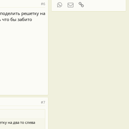
#6
WhatsApp
Электронная почта
Ссылка
о поделить решетку на
ь что бы забито
#7
тку на два то слева