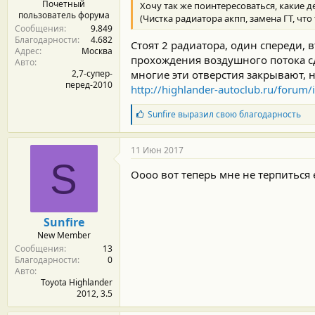
Почетный
Хочу так же поинтересоваться, какие 
пользователь форума
(Чистка радиатора акпп, замена ГТ, что
Сообщения
9.849
Благодарности
4.682
Стоят 2 радиатора, один спереди, 
Адрес
Москва
прохождения воздушного потока сд
Авто
многие эти отверстия закрывают, 
2,7-супер-
перед-2010
http://highlander-autoclub.ru/foru
Б
Sunfire
выразил свою благодарность
л
а
г
11 Июн 2017
о
S
д
Оооо вот теперь мне не терпиться 
а
р
н
о
Sunfire
с
New Member
т
Сообщения
13
и
Благодарности
0
:
Авто
Toyota Highlander
2012, 3.5