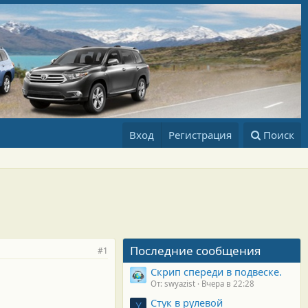
Вход
Регистрация
Поиск
Последние сообщения
#1
Скрип спереди в подвеске.
От: swyazist
Вчера в 22:28
Стук в рулевой
Y