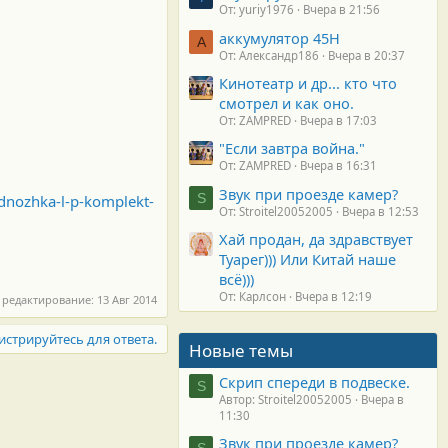
От: yuriy1976
Вчера в 21:56
аккумулятор 45H
А
От: Александр186
Вчера в 20:37
Кинотеатр и др... кто что
смотрел и как оно.
От: ZAMPRED
Вчера в 17:03
"Если завтра война."
От: ZAMPRED
Вчера в 16:31
Звук при проезде камер?
S
dnozhka-l-p-komplekt-
От: Stroitel20052005
Вчера в 12:53
Хай продан, да здравствует
Туарег))) Или Китай наше
всё)))
От: Карлсон
Вчера в 12:19
 редактирование:
13 Авг 2014
истрируйтесь для ответа.
Новые темы
Скрип спереди в подвеске.
S
Автор: Stroitel20052005
Вчера в
11:30
Звук при проезде камер?
S