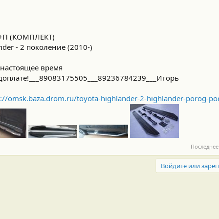
П (КОМПЛЕКТ)
der - 2 поколение (2010-)
о настоящее время
доплате!___89083175505___89236784239___Игорь
p://omsk.baza.drom.ru/toyota-highlander-2-highlander-porog-po
Последнее
Войдите или зарег