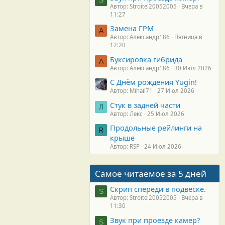
Автор: Stroitel20052005
Вчера в
11:27
Замена ГРМ
А
Автор: Александр186
Пятница в
12:20
Буксировка гибрида
А
Автор: Александр186
30 Июл 2026
С Днём рождения Yugin!
Автор: Mihail71
27 Июл 2026
Стук в задней части
Л
Автор: Лекс
25 Июл 2026
Продольные рейлинги на
R
крыше
Автор: RSP
24 Июл 2026
Самое читаемое за 5 дней
Скрип спереди в подвеске.
S
Автор: Stroitel20052005
Вчера в
11:30
Звук при проезде камер?
S