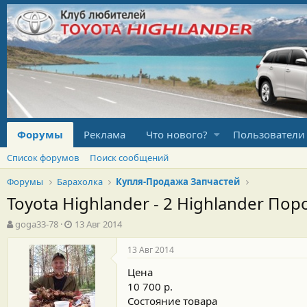
Форумы
Реклама
Что нового?
Пользователи
Список форумов
Поиск сообщений
Форумы
Барахолка
Купля-Продажа Запчастей
Toyota Highlander - 2 Highlander По
А
Д
goga33-78
13 Авг 2014
в
а
т
т
13 Авг 2014
о
а
Цена
р
н
т
а
10 700 р.
е
ч
Состояние товара