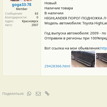
м
а
Новый
goga33-78
ы
л
Наличие товара
Member
а
В наличии
Сообщения
63
Благодарности
0
HIGHLANDER ПОРОГ-ПОДНОЖКА Л+
Адрес
Красноярск
Модель автомобиля: Toyota HighLan
Авто
2007
Год выпуска автомобиля: 2009 - п
Отправим в регионы при 100%пре
Вот ссылка на мои обьявления:
htt
29428366.html
WhatsApp
Электронная почта
Ссылка
Поделиться: