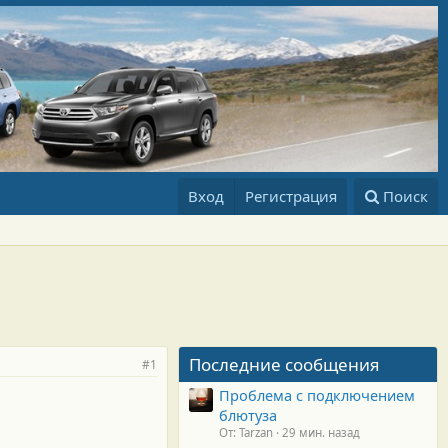
Вход
Регистрация
Поиск
Последние сообщения
#1
Проблема с подключением
блютуза
От: Tarzan
29 мин. назад