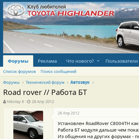
Форумы
Реклама
Что нового?
Пользователи
Список форумов
Поиск сообщений
Форумы
Технический форум
Автозвук
Road rover // Работа БТ
А
Д
Nikolay K
28 Апр 2012
в
а
т
т
28 Апр 2012
о
а
Установлен RoadRover C8004TH как
р
н
т
а
Работа БТ модуля дальше чем пока
е
ч
Из общения на других форумах - по