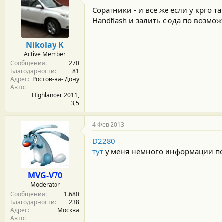
Соратники - и все же если у крго т
Handflash и залить сюда по возмо
Nikolay K
Active Member
Сообщения
270
Благодарности
81
Адрес
Ростов-на- Дону
Авто
Highlander 2011,
3,5
4 Фев 2013
D2280
тут
у меня немного информации по
MVG-V70
Moderator
Сообщения
1.680
Благодарности
238
Адрес
Москва
Авто