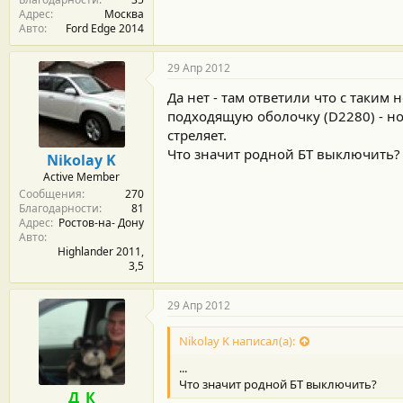
Адрес
Москва
Авто
Ford Edge 2014
29 Апр 2012
Да нет - там ответили что с таким
подходящую оболочку (D2280) - но
стреляет.
Что значит родной БТ выключить?
Nikolay K
Active Member
Сообщения
270
Благодарности
81
Адрес
Ростов-на- Дону
Авто
Highlander 2011,
3,5
29 Апр 2012
Nikolay K написал(а):
...
Что значит родной БТ выключить?
Д_К