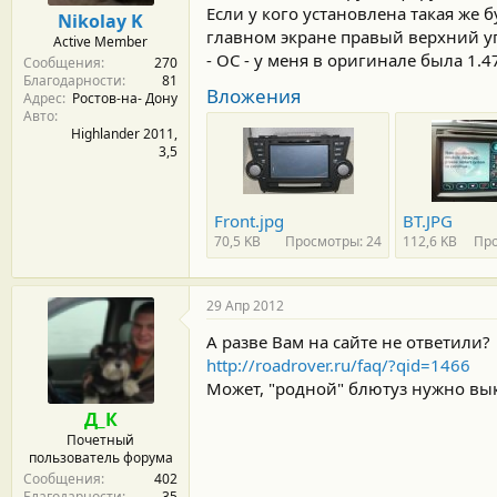
м
а
Если у кого установлена такая же 
Nikolay K
ы
л
главном экране правый верхний уг
Active Member
а
- ОС - у меня в оригинале была 1.4
Сообщения
270
Благодарности
81
Вложения
Адрес
Ростов-на- Дону
Авто
Highlander 2011,
3,5
Front.jpg
BT.JPG
70,5 KB
Просмотры: 24
112,6 KB
Про
29 Апр 2012
А разве Вам на сайте не ответили?
http://roadrover.ru/faq/?qid=1466
Может, "родной" блютуз нужно в
Д_К
Почетный
пользователь форума
Сообщения
402
Благодарности
35