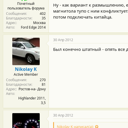
Почетный
Ну - как вариант к размышлению, 
пользователь форума
магнитола тупо с ним конфликтуе
Сообщения
402
потом подключать китайца.
Благодарности
35
Адрес
Москва
Авто
Ford Edge 2014
30 Апр 2012
Был конечно штатный - опять все де
Nikolay K
Active Member
Сообщения
270
Благодарности
81
Адрес
Ростов-на- Дону
Авто
Highlander 2011,
3,5
30 Апр 2012
Nikolay K написал(а):