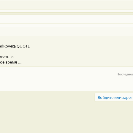
dRover.[/QUOTE
овать ю
е время ....
Последне
Войдите или зарег