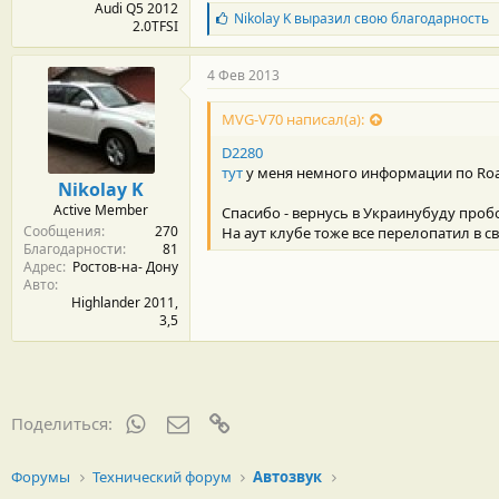
Audi Q5 2012
Б
Nikolay K
выразил свою благодарность
2.0TFSI
л
а
г
4 Фев 2013
о
д
MVG-V70 написал(а):
а
р
D2280
н
тут
у меня немного информации по Roa
о
Nikolay K
с
Active Member
Спасибо - вернусь в Украинубуду проб
т
Сообщения
270
и
На аут клубе тоже все перелопатил в сво
Благодарности
81
:
Адрес
Ростов-на- Дону
Авто
Highlander 2011,
3,5
WhatsApp
Электронная почта
Ссылка
Поделиться:
Форумы
Технический форум
Автозвук