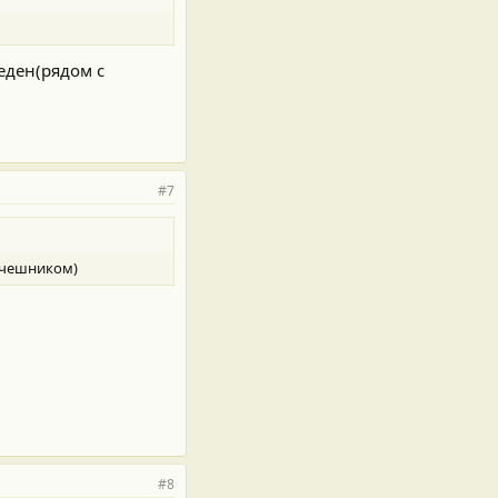
еден(рядом с
#7
 очешником)
#8