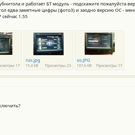
бубнитола и работает БТ модуль - подскажите пожалуйста ве
ол едва заметные цифры (фото3) и заодно версию ОС - ме
7 сейчас 1.55
rus.jpg
os.JPG
смотры: 17
15,4 KB
Просмотры: 25
107,6 KB
Просмотры: 17
ыключить?