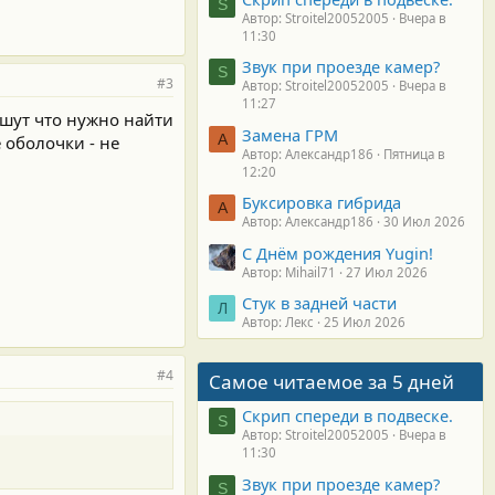
S
Автор: Stroitel20052005
Вчера в
11:30
Звук при проезде камер?
S
#3
Автор: Stroitel20052005
Вчера в
11:27
пишут что нужно найти
Замена ГРМ
А
 оболочки - не
Автор: Александр186
Пятница в
12:20
Буксировка гибрида
А
Автор: Александр186
30 Июл 2026
С Днём рождения Yugin!
Автор: Mihail71
27 Июл 2026
Стук в задней части
Л
Автор: Лекс
25 Июл 2026
#4
Самое читаемое за 5 дней
Скрип спереди в подвеске.
S
Автор: Stroitel20052005
Вчера в
11:30
Звук при проезде камер?
S