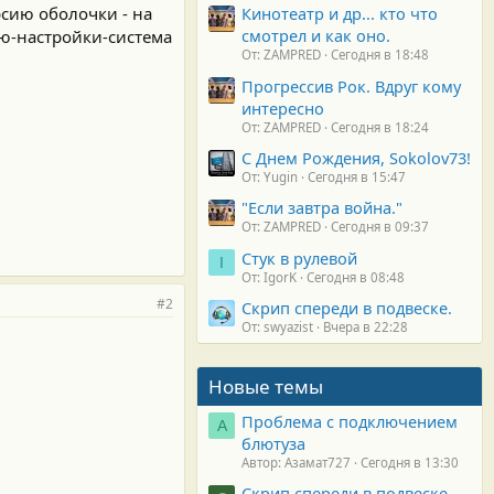
рсию оболочки - на
Кинотеатр и др... кто что
смотрел и как оно.
ню-настройки-система
От: ZAMPRED
Сегодня в 18:48
Прогрессив Рок. Вдруг кому
интересно
От: ZAMPRED
Сегодня в 18:24
С Днем Рождения, Sokolov73!
От: Yugin
Сегодня в 15:47
"Если завтра война."
От: ZAMPRED
Сегодня в 09:37
Стук в рулевой
I
От: IgorK
Сегодня в 08:48
#2
Скрип спереди в подвеске.
От: swyazist
Вчера в 22:28
Новые темы
Проблема с подключением
А
блютуза
Автор: Азамат727
Сегодня в 13:30
Скрип спереди в подвеске.