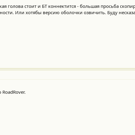
акая голова стоит и БТ коннектится - большая просьба скопи
жности. Или хотябы версию оболочки озвичить. Буду несказ
 RoadRover.