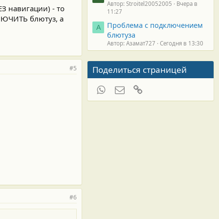
Автор: Stroitel20052005
Вчера в
З навигации) - то
11:27
ЛЮЧИТЬ блютуз, а
Проблема с подключением
А
блютуза
Автор: Азамат727
Сегодня в 13:30
#5
Поделиться страницей
WhatsApp
Электронная почта
Ссылка
#6