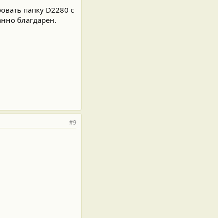
ровать папку D2280 c
анно благдарен.
#9