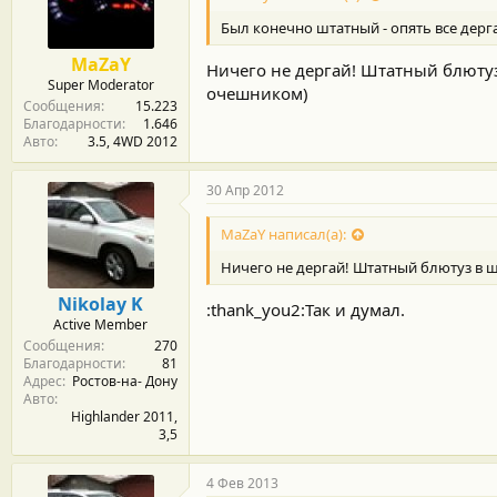
Был конечно штатный - опять все дергат
MaZaY
Ничего не дергай! Штатный блютуз
Super Moderator
очешником)
Сообщения
15.223
Благодарности
1.646
Авто
3.5, 4WD 2012
30 Апр 2012
MaZaY написал(а):
Ничего не дергай! Штатный блютуз в 
Nikolay K
:thank_you2:Так и думал.
Active Member
Сообщения
270
Благодарности
81
Адрес
Ростов-на- Дону
Авто
Highlander 2011,
3,5
4 Фев 2013