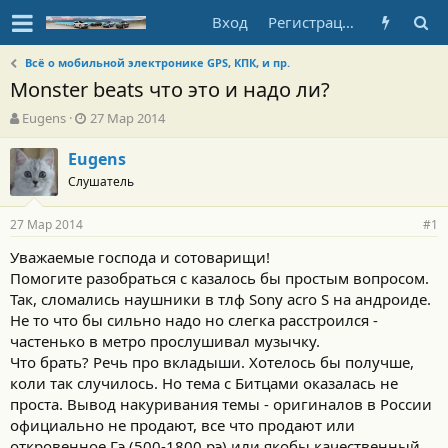
Вход
Регистрация
Всё о мобильной электронике GPS, КПК, и пр.
Monster beats что это и надо ли?
А
Д
Eugens
27 Мар 2014
в
а
т
т
Eugens
о
а
Слушатель
р
н
т
а
27 Мар 2014
е
ч
#1
м
а
Уважаемые господа и сотоварищи!
ы
л
Помогите разобраться с казалось бы простым вопросом.
а
Так, сломались наушники в тлф Sony acro S на андроиде.
Не то что бы сильно надо но слегка расстроился -
частенько в метро прослушивал музычку.
Что брать? Речь про вкладыши. Хотелось бы получше,
коли так случилось. Но тема с Битцами оказалась не
проста. Вывод накуривания темы - оригиналов в России
официально не продают, все что продают или
откровенное Гэ (500-1800 рэ) или якобы качественный