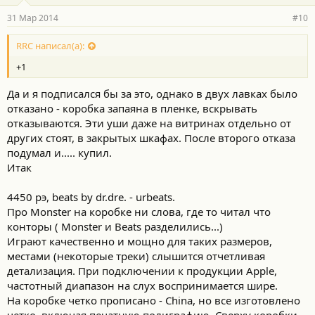
31 Мар 2014
#10
RRC написал(а):
+1
Да и я подписался бы за это, однако в двух лавках было
отказано - коробка запаяна в пленке, вскрывать
отказываются. Эти уши даже на витринах отдельно от
других стоят, в закрытых шкафах. После второго отказа
подумал и..... купил.
Итак
4450 рэ, beats by dr.dre. - urbeats.
Про Monster на коробке ни слова, где то читал что
конторы ( Monster и Beats разделились...)
Играют качественно и мощно для таких размеров,
местами (некоторые треки) слышится отчетливая
детализация. При подключении к продукции Apple,
частотный диапазон на слух воспринимается шире.
На коробке четко прописано - China, но все изготовлено
четко, включая печатную полиграфию. Сверху коробки