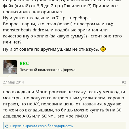
фейк (китай) от 3,5 до 7 т.р. (Так или нет?) Причем все
пропихивают как оригинал.
Ну и ушки. вкладыши за 7 т.р....перебор...
Вопрос - парни, кто юзал (юзает) с плеером или тлф
monster beats dr.dre или подобные оригинал или
качественную копию (за какую сумму?) - стоит оно того
или нет?
Ну и от совета по другим ушкам не откажусь.
RRC
Почетный пользователь форума
27 Мар 2014
#2
про вкладыши Монстровские не скажу...есть у меня одни
монстры, но лопухи со встроенным усилителем, хорошо
играют, но не АХ, половина цены от названия, я думаю
то же и со вкладышами, то бишь можно купить % на 30
дешевле АКG или SONY ...это мое ИМХО
Б
Eugens
выразил свою благодарность