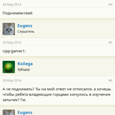
р
28 Мар 2014
#4
н
о
Поднимем:read:
с
т
и
Eugens
:
Слушатель
29 Мар 2014
#5
Upp:gamer1:
Kollega
Зубодер
29 Мар 2014
#6
А че поднимать? Ты на мой ответ не отписался, а хочешь
чтобы ребята владеющие горцами кинулись в изучение
затычек? Гм.
Eugens