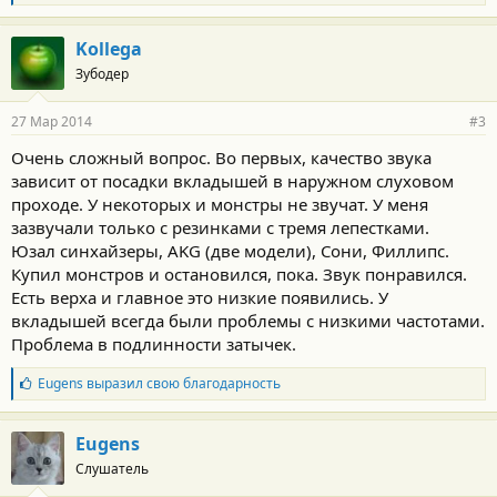
л
а
г
Kollega
о
Зубодер
д
а
р
27 Мар 2014
#3
н
о
Очень сложный вопрос. Во первых, качество звука
с
зависит от посадки вкладышей в наружном слуховом
т
и
проходе. У некоторых и монстры не звучат. У меня
:
зазвучали только с резинками с тремя лепестками.
Юзал синхайзеры, AKG (две модели), Сони, Филлипс.
Купил монстров и остановился, пока. Звук понравился.
Есть верха и главное это низкие появились. У
вкладышей всегда были проблемы с низкими частотами.
Проблема в подлинности затычек.
Б
Eugens
выразил свою благодарность
л
а
г
Eugens
о
Слушатель
д
а