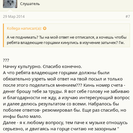
Слушатель
29 Мар 2014
#7
Kollega написал(а):
А че поднимать? Ты на мой ответ не отписался, а хочешь чтобы
ребята владеющие горцами кинулись в изучение затычек? Гм.
???
Начну культурно. Спасибо конечно.
А что ребята владеющие горцами должны были
обязательно узреть мой ответ на твой посыл и только
после этого поделиться мнением??? Кинь номер счета -
денег брошу тебе за труды. Я вот себе голову не забиваю
и благодарности не жду, а изучаю интересующий вопрос
и далее делюсь результатом со всеми. Набралось бы
поболее ответов- резюмировал бы. Еще раз спасибо, но
инфы было мало.
Далее - я к любому вопросу, тем паче к музыке отношусь
серьезно, и двигаясь на горце считаю не зазорным "