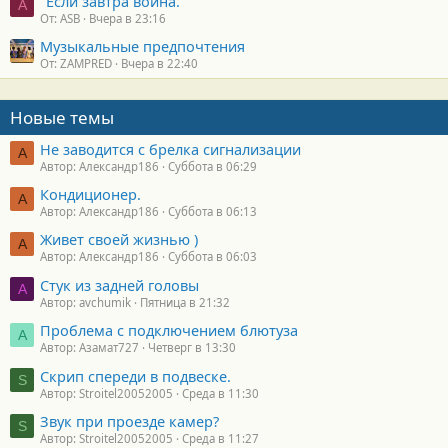
"Если завтра война."
A
От: ASB
Вчера в 23:16
Музыкальные предпочтения
От: ZAMPRED
Вчера в 22:40
Новые темы
Не заводится с брелка сигнализации
А
Автор: Александр186
Суббота в 06:29
Кондиционер.
А
Автор: Александр186
Суббота в 06:13
Живет своей жизнью )
А
Автор: Александр186
Суббота в 06:03
Стук из задней головы
A
Автор: avchumik
Пятница в 21:32
Проблема с подключением блютуза
А
Автор: Азамат727
Четверг в 13:30
Скрип спереди в подвеске.
S
Автор: Stroitel20052005
Среда в 11:30
Звук при проезде камер?
S
Автор: Stroitel20052005
Среда в 11:27